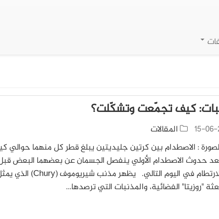
فات
بات: كيف تجمّعت وتشكّلت؟
15-06-
المقالات
صورة : الاصطدام بين كرتين جليديتين يبلغ قطر كل منهما حوالي كيل
عد حدوث الاصطدام الأولي ينفصل الجسمان عن بعضهما البعض قبل 
يعودا للارتطام في اليوم التالي. يظهر مذنب شيريوموف (Chury) الذ
عثة "روزيتا" الفضائية، والمذنبات التي ترصدها…