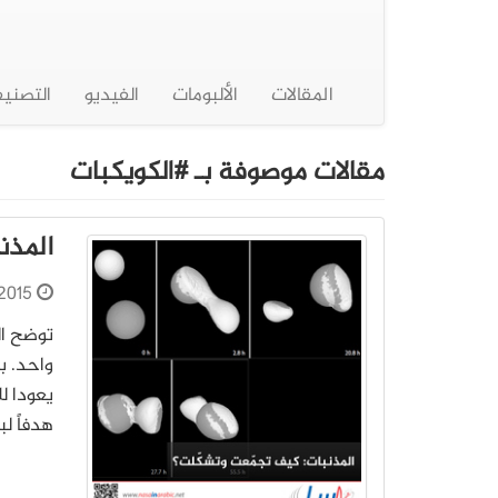
المقالات
الألبومات
الفيديو
التصني
مقالات موصوفة بـ #الكويكبات
المذن
2015
توضح ال
واحد. ب
هدفاً لب