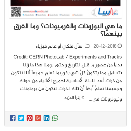
ما هي البوزونات والفرميونات؟ وما الفرق
بينهما؟
28-12-2018
اسأل فلكي أو عالم فيزياء
Credit: CERN PhotoLab / Experiments and Tracks
بدءاً من عصور ما قبل التاريخ وحتى يومنا هذا ما زلنا
نتساءل مما يتكونُ كلُ شيء؟ وربما نعلم جميعاً أننا نتكون
من ذرات تُعد اللبنة الأساسية لجميع الأشياء من حولك.
وجميعنا نعلمُ أيضاً أنّ تلك الذرات تتكونُ من بروتونات
إقرأ المزيد
ونيوترونات في…