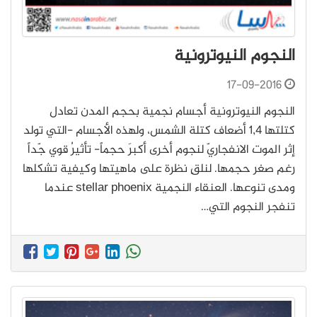
ﺍﻟﻨﺠﻮﻡ ﺍﻟﻨﻴﻮﺗﺮﻭﻧﻴﺔ
17-09-2016
ﺍﻟﻨﺠﻮﻡ ﺍﻟﻨﻴﻮﺗﺮﻭﻧﻴﺔ ﺃﺟﺴﺎﻡ ﻧﺠﻤﻴﺔ ﺑﺤﺠﻢ ﺍﻟﻤﺪﻥ ﺗﻌﺎﺩﻝ
ﻛﺘﻠﺘﻬﺎ 1,4 ﺃﺿﻌﺎﻑ ﻛﺘﻠﺔ ﺍﻟﺸﻤﺲ، ﻭﻟﻬﺬﻩ ﺍﻷﺟﺴﺎﻡ -ﺍﻟﺘﻲ ﺗﻮﻟﺪ
ﺇﺛﺮ الموت ﺍﻻﻧﻔﺠﺎﺭﻱّ ﻟﻨﺠﻮﻡ ﺃﺧﺮﻯ ﺃﻛﺒﺮَ ﺣﺠﻤﺎً- ﺗﺄﺛﻴﺮُ ﻗﻮﻱ ﺟّﺪﺍً
ﺭﻏﻢ ﺻﻐﺮ ﺣﺠﻤﻬﺎ. ﻟﻨﻠﻖِ ﻧﻈﺮﺓ ﻋﻠﻰ ﻣﺎﻫﻴﺘﻬﺎ ﻭﻛﻴﻔﻴﺔ ﺗﺸﻜﻠﻬﺎ
ﻭﻣﺪﻯ ﺗﻨﻮﻋﻬﺎ. ﺍﻟﻌﻨﻘﺎﺀ ﺍﻟﻨﺠﻤﻴﺔ stellar phoenix ﻋﻨﺪما
تنفجر ﺍﻟﻨﺠﻮﻡ ﺍﻟﺘﻲ…