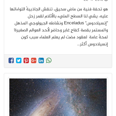
هو تحفة فنية من ماضٍ سحيق، تنقش الجاذبيةُ التواءاتها
عليه، يشي لنا السطح المليء بالأثلام لقمر زحل
"إنسيلادوس" Enceladus ونشاطه الجيولوجي المذهل
والمستمر بقصة كفاحٍ غابرٍ وحاضرٍ لأحد العوالم الصغيرة!
لمحةٌ عامة لعقود مضت لم يعلم العلماء سبب كون
إنسيلادوس أكثر…