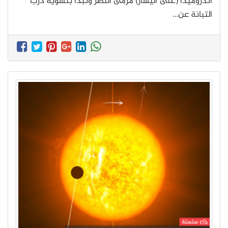
أندروميدا (على اليسار) مرمى النظر وتبدأ بتشويه درب
التبانة عن…