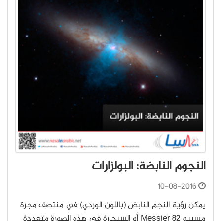
النجوم النابضة: البولزارات
10-08-2016
يمكن رؤية النجم النابض (باللون الوردي) في منتصف مجرة
مسييه Messier 82 أو السيجارة في هذه الصورة متعددة