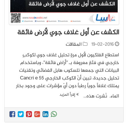
الكشف عن أول غلاف جوي لأرض فائقة
19-02-2016
المقالات
استطاع الفلكيون لأول مرةٍ تحليل غلاف جوي لكوكبٍ
خارجي في فئةٍ معروفة بـ "أراضٍ فائقة"، وباستخدام
البيانات التي جمعها تلسكوب هابل الفضائي وتقنيات
تحليل جديدة، تبين أنّ الكوكب الخارجي 55 Cancri e
يمتلك غلافاً جوياً رطباً دون أيّ مؤشرات على وجود بخار
إقرأ المزيد
الماء. نُشرت هذه…