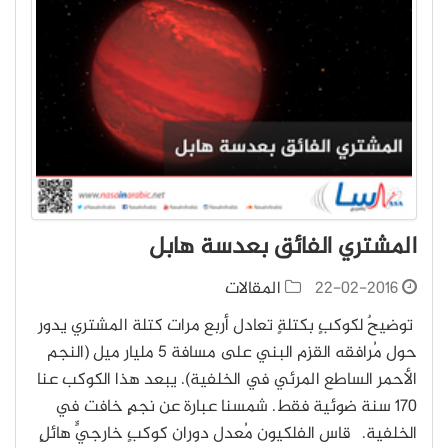
المشتري الفائق بعدسة هابل
22-02-2016
المقالات
توضيحٌ لكوكبٍ بكتلةٍ تعادل أربع مرات كتلة المشتري يدور
حول مُرافقه القزم البني على مسافة 5 مليار ميل (النجم
الأحمر الساطع المرئي في الخلفية). يبعد هذا الكوكب عنا
170 سنة ضوئية فقط. شمسنا عبارة عن نجمٍ خافت في
الخلفية. قاس الفلكيون مُعدل دوران كوكبٍ خارجيٍّ هائلٍ