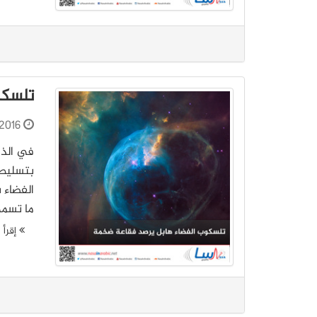
تلسكو
2016
بتسليط 
الفضاء 
ما تسمى NGC 7635 لإحياء الذكرى الـ 26 لإطلاقه
إقرأ ا