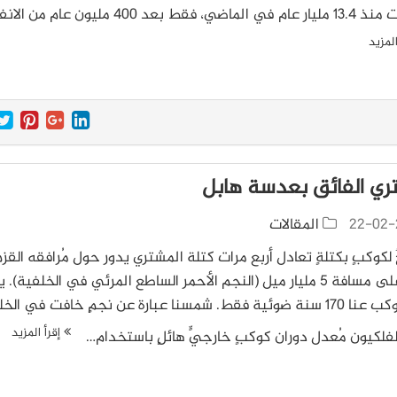
 فقط بعد 400 مليون عام من الانفجار…
لمزيد
ري الفائق بعدسة هابل
22-02-
المقالات
لكوكبٍ بكتلةٍ تعادل أربع مرات كتلة المشتري يدور حول مُرافقه القزم
البني على مسافة 5 مليار ميل (النجم الأحمر الساطع المرئي في الخلفية).
هذا الكوكب عنا 170 سنة ضوئية فقط. شمسنا عبارة عن نجمٍ خافت في الخ
إقرأ المزيد
لكيون مُعدل دوران كوكبٍ خارجيٍّ هائلٍ باستخدام…