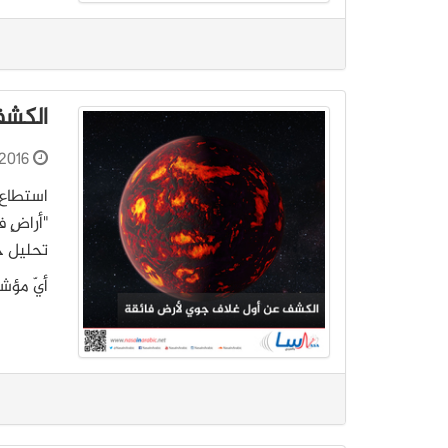
الكشف
2016
استطاع 
"أراضٍ 
أيّ مؤش