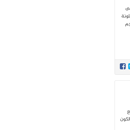
لى
لونة
نجم
ع
لكون