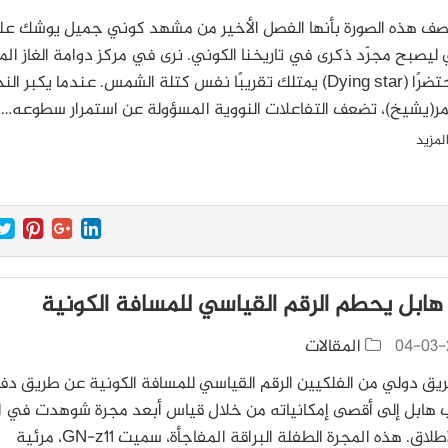
ف هذه الصورة بأنها الفصل الأخير من مشهد كوني جميل يوشك ع
 ليصبح مجرّد ذكرى في تاريخنا الكوني. نرى في مركز دوامة الغاز الم
نجمًا محتضرًا (Dying star) يمتلك تقريبًا نفس كتلة الشمس. عندما يكبر ال
ر(يشيخ)، تضعف التفاعلات النووية المسؤولة عن استمرار سطوعه…
لمزيد
هابل يحطم الرقم القياسي للمسافة الكونية
04-03-
المقالات
ق دولي من الفلكيين الرقم القياسي للمسافة الكونية عن طريق دف
هابل إلى أقصى إمكانياته من خلال قياس أبعد مجرة شوهدت في ا
على الإطلاق. هذه المجرة الطفلة البراقة المفاجأة، سميت GN-z11، مرئية