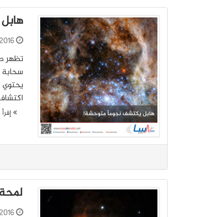
هابل 
2016
يحتوي ه
اكتشافه في 
إقرأ ا
لمحة
2016