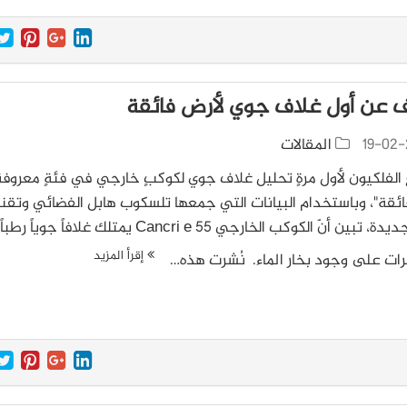
 عن أول غلاف جوي لأرض فائقة
19-02-
المقالات
الفلكيون لأول مرةٍ تحليل غلاف جوي لكوكبٍ خارجي في فئةٍ معروفة 
فائقة"، وباستخدام البيانات التي جمعها تلسكوب هابل الفضائي وتقن
تحليل جديدة، تبين أنّ الكوكب الخارجي 55 Cancri e يمتلك غلافاً جو
إقرأ المزيد
رات على وجود بخار الماء. نُشرت هذه…