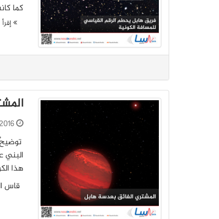
كما كانت منذ 13.4 مليار عام في الماضي،
إقرأ ا
المشت
2016
توضيحٌ 
قاس الف