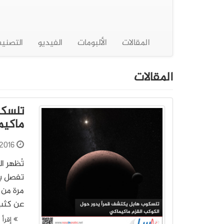
المقالات
الألبومات
الفيديو
التصني
المقالات
تلسكو
ماكيم
2016
تُظهر ا
مرة من 
عن كثب، 
إقرأ ا