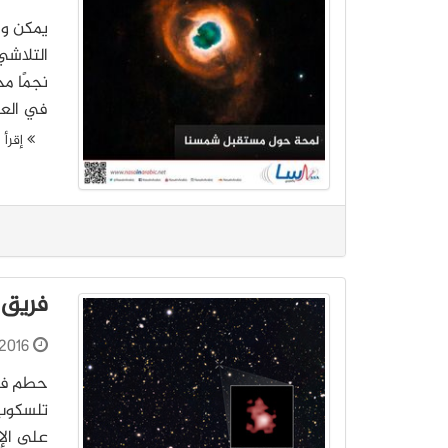
يمكن وص
التلاشي
في العم
إقرأ ا
فريق 
2016
حطم فري
تلسكوب 