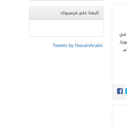
تابعنا على فيسبوك
ر صورة هابل المنطقة المركزية من سديم العنكبوت Tarantula Nebula في
يمين الصورة.
Tweets by NasaInArabic
م