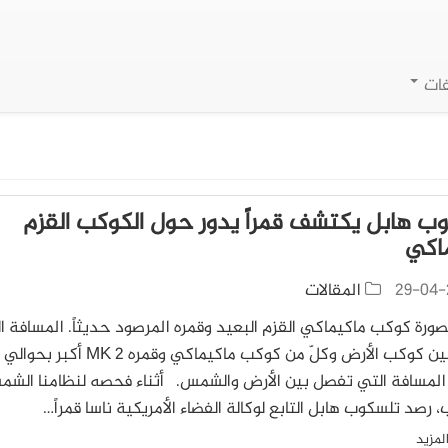
فات
ب هابل يكتشف قمراً يدور حول الكوكب القزم
اكي
29-04-
المقالات
لصورة كوكب ماكيماكي القزم البعيد وقمره المرصود حديثاً. المسافة ا
ت
المسافة التي تفصل بين الأرض والشمس. أثناء فحصه لنظامنا الش
رصد تلسكوب هابل التابع لوكالة الفضاء الأمريكية ناسا قمراً…
لمزيد