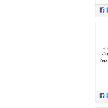
بـ
يات
ياً رطباً دون