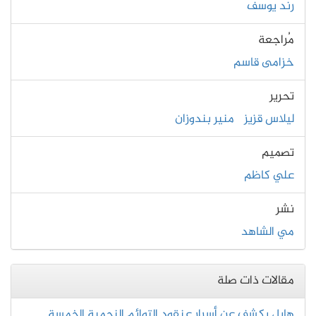
رند يوسف
مُراجعة
خزامى قاسم
تحرير
ليلاس قزيز
منير بندوزان
تصميم
علي كاظم
نشر
مي الشاهد
مقالات ذات صلة
هابل يكشف عن أسرار عنقود التوائم النجمية الخمسة