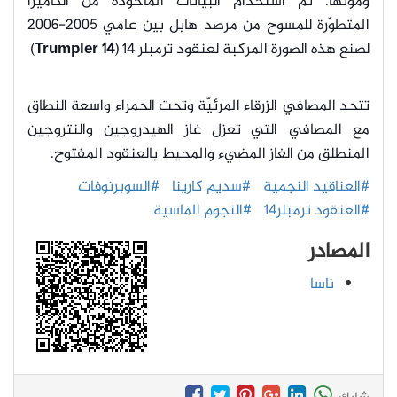
وموتها.
تم استخدام البيانات المأخوذة من الكاميرا
المتطوّرة للمسوح من مرصد هابل بين عامي 2005-2006
لصنع هذه الصورة المركبة لعنقود ترمبلر 14 (
Trumpler 14
)
تتحد المصافي الزرقاء المرئيّة وتحت الحمراء واسعة النطاق
مع المصافي التي تعزل غاز الهيدروجين والنتروجين
المنطلق من الغاز المضيء والمحيط بالعنقود المفتوح.
#العناقيد النجمية
#سديم كارينا
#السوبرنوفات
#العنقود ترمبلر14
#النجوم الماسية
المصادر
ناسا