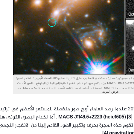
المسمى "ريفسدال" باستخدام تلسكوب هابل التابع لناسا ووكالة الفضاء الأوروبية. تظهر الصورة
إلى اليسار جزءاً من أرصاد "الحقل العميق" للعنقود المجري MACS J1149.5+2223 من برنامج فرونتير فيلدز. تشير الدائرة إلى المكان المتوقع للظهور الأحدث
للمستعر الأعظم. إلى اليمين نستطيع رؤية واقعة صليب أينشتاين من نهايات 2014. الصورة إلى أعلى اليمين تظهر الأرصاد التي قام بها تلسكوب هابل في
عرض المزيد
ن سنة 2015، وذلك خلال بداية عملية الرصد للكشف عن أحدث ظهور لانفجار المستعر الأعظم. أما الصورة في أسفل اليمين فتظهر
اكتشاف المستعر الأعظم ريفسدال في 11 ديسمبر/كانون الأول 2015 كما تنبأت نماذج عديدة مختلفة. حقوق الصورة: NASA & ESA and P. Kelly
(University of California, Berkeley
بدأت قصة ريفسدال في نوفمبر/تشرين الثاني 2014 عندما رصد العلماء أربع صور منفصلة للمستعر الأعظم في تر
[3] (
MACS J1149.5+2223 (heic1505
. أما الخداع البصري الكوني هن
م هذه المجرة بحرف وتكبير الضوء القادم إلينا من الانفجار النجم
.
[4] gravitatio