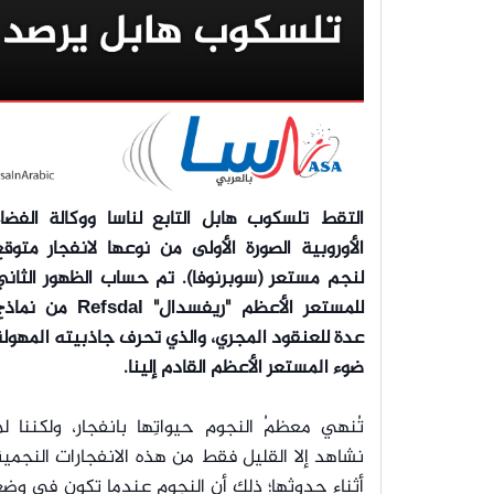
التقط تلسكوب هابل التابع لناسا ووكالة الفضاء
الأوروبية الصورة الأولى من نوعها لانفجار متوق
لنجم مستعر (سوبرنوفا). تم حساب الظهور الثاني
للمستعر الأعظم "ريفسدال" Refsdal من نم
عدة للعنقود المجري، والذي تحرف جاذبيته المهولة
ضوء المستعر الأعظم القادم إلينا.
تُنهي معظمُ النجوم حيواتِها بانفجار، ولكننا ل
نشاهد إلا القليل فقط من هذه الانفجارات النجمي
أثناء حدوثها؛ ذلك أن النجوم عندما تكون في وض