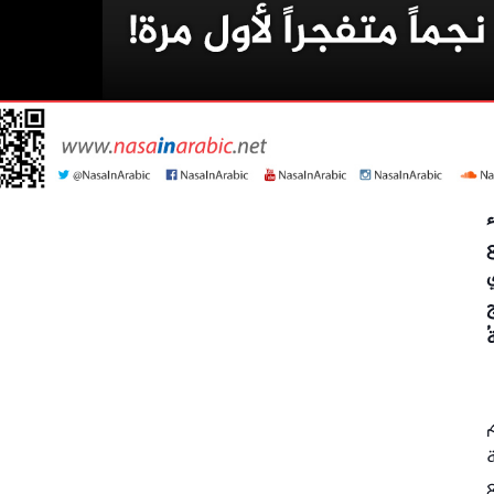
ع
اذج
ُ
م
ة
ع