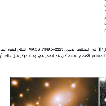
ن
/
م
ل"
[1]
في العنقود المجري
MACS J1149.5+2223
. احتاج الضوء الصا
 إلينا، إلا أن المستعر الأعظم نفسَه كان قد انفجر في وقت مبكر قبل ذلك، أ