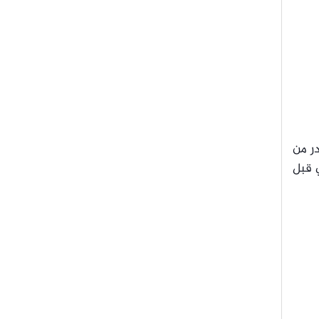
در من
ي قبل