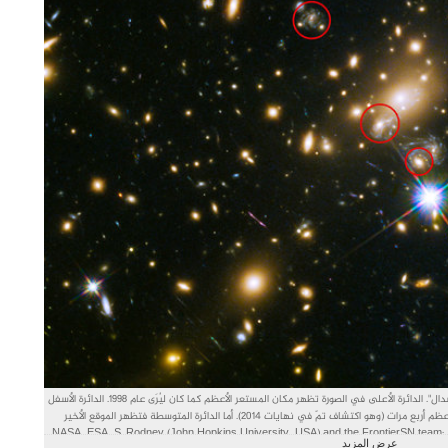
تظهر هذه الصورة التجليات المختلفة للمستعر الأعظم "ريفسدال". الدائرة الأعلى في الصورة تظهر مكان المستعر الأعظم كما كان ليُرَى عام 1998. الدائرة الأسفل
في الصورة تمثل المجرة التي قامت بتعديس المستعر الأعظم أربع مرات (وهو اكتشاف تمّ في نهايات 2014). أما الدائرة المتوسطة فتظهر الموقع الأخير
للمستعر الأعظم الذي عاود الظهور في 2015. حقوق الصورة: NASA, ESA, S. Rodney (John Hopkins University, USA) and the FrontierSN team;
عرض المزيد