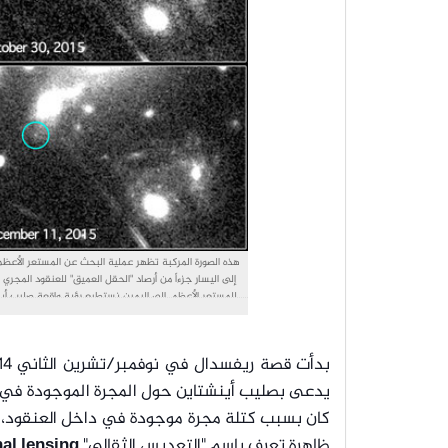
هذه الصورة المركبة تظهر عملية البحث عن المستعر الأعظم 
شهر أكتوبر/تشرين الأول م
)
يدعى بصليب أينشتاين حول المجرة الموجودة في
كان بسبب كتلة مجرة موجودة في داخل العنقود، تقو
ظاهرة تعرف باسم "التعديس الثقالي"
nal lensing