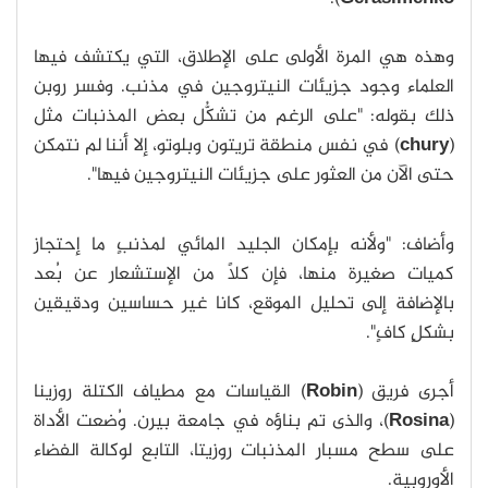
وهذه هي المرة الأولى على الإطلاق، التي يكتشف فيها
العلماء وجود جزيئات النيتروجين في مذنب. وفسر روبن
ذلك بقوله: "على الرغم من تشكُّل بعض المذنبات مثل
(
chury
) في نفس منطقة تريتون وبلوتو، إلا أننا لم نتمكن
حتى الآن من العثور على جزيئات النيتروجين فيها".
وأضاف: "ولأنه بإمكان الجليد المائي لمذنبٍ ما إحتجاز
كميات صغيرة منها، فإن كلاً من الإستشعار عن بُعد
بالإضافة إلى تحليل الموقع، كانا غير حساسين ودقيقين
بشكلٍ كافٍ".
أجرى فريق (
Robin
) القياسات مع مطياف الكتلة روزينا
(
Rosina
)، والذى تم بناؤه في جامعة بيرن. وُضعت الأداة
على سطح مسبار المذنبات روزيتا، التابع لوكالة الفضاء
الأوروبية.