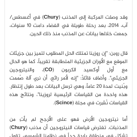
وقد وصلت المركبة إلى المذنب (
Chury
) في أغسطس/
آب، 2014، بعد رحلة طويلة في الفضاء دامت 10 سنوات،
جمعت خلالها بيانات عن المذنب منذ ذلك الحين.
قال روبن: "إن روزينا تمتلك الحل المطلوب لتميز بين جزيئات
الموقع مع الأوزان الجزيئية المتطابقة تقريباً، كما هو الحال
مع أول أوكسيد الكربون (
CO
)، والنيتروجين
الجزيئي". وأضاف قائلاً: "إنه لأمر رائع، أن نري آلة صُممت
وبُنيت لمدة 20 عاماً، وهي ترسل البيانات بعد طول إنتظار.
هذه واحدة من القياسات الرئيسية لروزينا"، ونتائج هذه
القياسات نُشِرت في مجلة (
Scince
).
أما نيتروجين الأرض فهو على الأرجح لم يأتِ من
المذنبات. تفترض قياسات النيتروجين أن مذنب (
Chury
)
تشكل في منطقة باردة جداً في نظامنا الشمسي. تقول