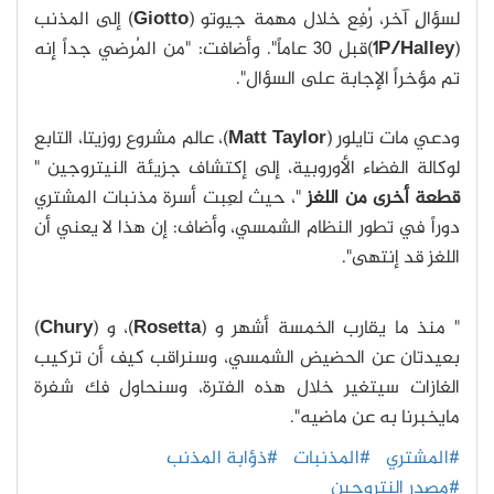
لسؤالٍ آخر، رُفِع خلال مهمة جيوتو (
Giotto
) إلى المذنب
(
1P/Halley
)قبل 30 عاماً". وأضافت: "من المُرضي جداً إنه
تم مؤخراً الإجابة على السؤال".
ودعي مات تايلور (
Matt Taylor
)، عالم مشروع روزيتا، التابع
لوكالة الفضاء الأوروبية، إلى إكتشاف جزيئة النيتروجين "
قطعة أخرى من اللغز
"، حيث لعِبت أسرة مذنبات المشتري
دوراً في تطور النظام الشمسي، وأضاف: إن هذا لا يعني أن
اللغز قد إنتهى".
" منذ ما يقارب الخمسة أشهر و (
Rosetta
)، و (
Chury
)
بعيدتان عن الحضيض الشمسي، وسنراقب كيف أن تركيب
الغازات سيتغير خلال هذه الفترة، وسنحاول فك شفرة
مايخبرنا به عن ماضيه".
#المشتري
#المذنبات
#ذؤابة المذنب
#مصدر النتروجين