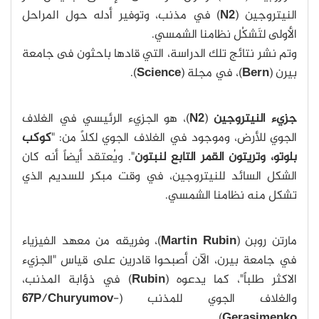
النيتروجين (
N2
) في مذنب، وتوفير أدله حول المراحل
الأولى لتَشكُل نظامنا الشمسي.
وتم نشر نتائج تلك الدراسة، التي قادها باحثون فى جامعة
بيرن (
Bern
)، في مجلة (
Science
).
جزيء النيتروجين
(
N2
)، هو الجزيء الرئيسي في الغلاف
الجوي للأرض، وموجود في الغلاف الجوي لكلاً من: "
كوكب
بلوتو، وتريتون القمر التابع لنبتون
". ويُعتقد أيضاً أنه كان
الشكل السائد للنيتروجين، في وقت مبكر للسديم الذي
تشكل منه نظامنا الشمسي.
مارتن روبن (
Martin Rubin
)، وفريقه من معهد الفيزياء
في جامعة بيرن، الآن أصبحوا قادرين على قياس "الجزيء
الاكثر طلباً"، كما يدعوه (
Rubin
) في ذؤابة المذنب،
والغلاف الجوي للمذنب (
-
Churyumov
/
67P
).
Gerasimenko