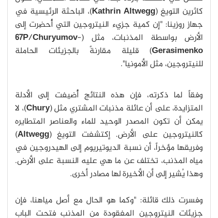
كاثرين التويغ (
Kathrin Altwegg
)، الباحثة الرئيسية في
جهاز روزينا: "إن كمية جزيء النيتروجين التي أُحضِرت إلى
الأرض بواسطة المذنبات، مثل (
-
Churyumov
/
67P
Gerasimenko
) قليلة مقارنةً بالجزيئات الحاملة
للنيتروجين، مثل الأمونيا".
وفقاً لما ذكرته، فإن هذه النتائج أُضيفت إلى الأدلة
المتزايدة، على أن عائلة مذنبات المشتري مثل (
Chury
)، لا
يمكن أن تكون المصدر الوحيد للماء والعناصر المتطايره
كالنيتروجين على الأرض. إكتشفت التويغ (
Altwegg
)
وفريقها مؤخراً، أن نسبة الديوتيريوم إلى الهيدروجين في
مياه المذنب، تختلف عن ما هي عليه النسبة على الأرض.
وهذا يُشير إلى أن الأخيرة لها مصادر أخرى.
وفسرت ذلك قائلة: "وكما هو الحال مع أصل مياهنا، فإن
جزيئات النيتروجين المفقودة من المذنب فتحت الباب