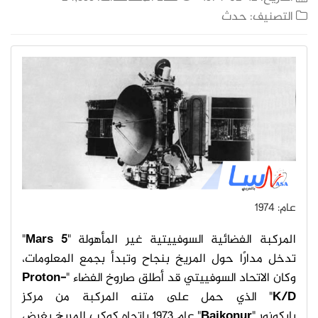
التصنيف:
حدث
عام: 1974
المركبة الفضائية السوفييتية غير المأهولة "
Mars 5
"
تدخل مدارًا حول المريخ بنجاح وتبدأ بجمع المعلومات،
وكان الاتحاد السوفييتي قد أطلق صاروخ الفضاء "
Proton-
D
K/
" الذي حمل على متنه المركبة من مركز
بايكونور "
Baikonur
" عام 1973 باتجاه كوكب المريخ بغرض