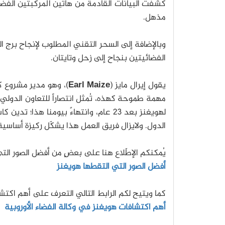
كشفت البيانات القادمة من هاتين المركبتين الفضا
مذهل.
وبالإضافة إلى السحر التقني المطلوب لإنجاح برج ال
الفضائيتين بنجاح إلى زحل وتايتان.
يقول إيرال مايز (
Earl Maize
)، وهو مدير مشروع كا
لهويغنز بعد 23 عام، وانتهاءً بيومنا ه
الدول. ولايزال فريق العمل هذا يشكّل ركيزة أسا
يُمكنكم الإطّلاع هنا على بعضٍ من أفضل الصور الت
أفضل الصور التي التقطها هويغنز
كما ويتيح لكم الرابط التالي التعرف على أهم اكتش
أهم اكتشافات هويغنز في وكالة الفضاء الأوروبية