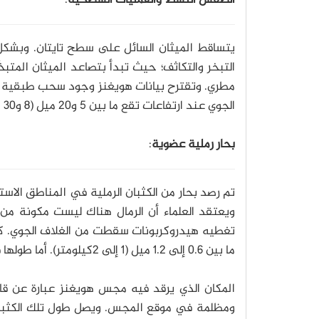
يتساقط الميثان السائل على سطح تايتان. وبشكلٍ
التبخر والتكاثف؛ حيث تبدأ بتصاعد الميثان الم
مطري. وتقترح بيانات هويغنز وجود سحب طبقية من 
الجوي عند ارتفاعات تقع ما بين 5 و20 ميل (8 و30 كيلومتر). وتُسبب الدورة الهيدرولوجية تغيرات ملحوظة فوق سطح القمر.
بحار رملية عضوية
:
تم رصد بحار من الكثبان الرملية في المناطق الاست
ويعتقد العلماء أن الرمال هناك ليست مكونة من 
تغطيه هيدروكربونات سقطت من الغلاف الجوي. كما 
ما بين 0.6 إلى 1.2 ميل (1 إلى 2كيلومتر). أما طولها فيبلغ مئات الأميال، وارتفاعها قد يصل إلى حوالي 300 قدم (100 متر).
المكان الذي يرقد فيه مجس هويغنز عبارة عن قاع