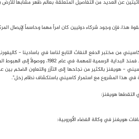
ئيتين عن العديد من التفاصيل المتعلقة بعالم ظهر مشابهاً للأرض 
قوة هذا، فإن وجود شركاء دوليين كان امراً مهما وحاسماً لإيصال المر
سيني من مختبر الدفع النفاث التابع لناسا في باسادينا - كاليفورنيا:
مهمة طموحة كهذه، تُمثل انتصاراً للتعاون الدولي. فمنذ البداية الرسمية للمهمة في عام 1982، ووص
ذا؛ تدين كاسيني - هويغنز بالكثير من نجاحها إلى التآزر والتعاون الضخم بين
سية في هذا المشروع مع استمرار كاسيني باستكشاف نظام زحل".
ي التقطها هويغنز:
افات هويغنز في وكالة الفضاء الأوروبية: