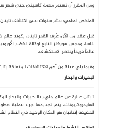
ومن المقرر أن تستمر مهمة كاسيني حتى شهر سبتمبر/
الملخص العلمي: عشر سنوات على اكتشاف تايتان
قبل عقد من الآن، عُرف القمر تايتان بكونه عالم
لناسا، ومجس هويغنز التابع لوكالة الفضاء الأوروبية
عالَماً فريداً ينتظر الاستكشاف.
وفيما يلي عينة من أهم الاكتشافات المتعلقة بتايت
البحيرات والبحار
:
تايتان عبارة عن عالم مليء بالبحيرات والبحار الم
الهايدروكربونات، يتم تجديدها جراء عملية هطو
الحقيقة إنّتاتيان هو المكان الوحيد في النظام ا
الطقس النشط والعمليات السطحية
: