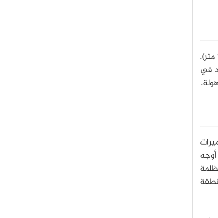
) - وهو ثاني أكبر بحار تايتان - حيث وصل عمقه إلى ما يقارب 560 قدم (170 متر).
د في
هولة.
يرات
أوجه
ظلمة
نطقة