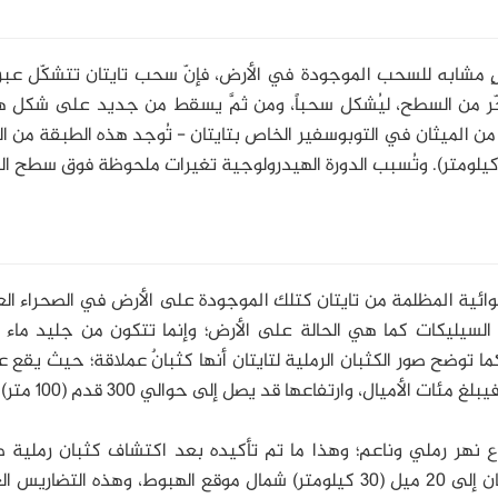
 مشابه للسحب الموجودة في الأرض، فإنّ سحب تايتان تتشكّل عبر 
تبخّر من السطح، ليُشكل سحباً، ومن ثمَّ يسقط من جديد على شكل 
الميثان في التوبوسفير الخاص بتايتان - تُوجد هذه الطبقة من ا
وائية المظلمة من تايتان كتلك الموجودة على الأرض في الصحراء الع
السيليكات كما هي الحالة على الأرض؛ وإنما تتكون من جليد ماء 
توضح صور الكثبان الرملية لتايتان أنها كثبانٌ عملاقة؛ حيث يقع 
 نهر رملي وناعم؛ وهذا ما تم تأكيده بعد اكتشاف كثبان رملية ط
ومظلمة في موقع المجس. ويصل طول تلك الكثبان إلى 20 ميل (30 كيلومتر) شمال موقع الهبوط، وهذه التضا