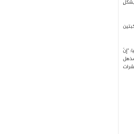
بشكلٍ
كبتين
 "إنّ
ولاً إلى الهبوط المذهل
 عشرات