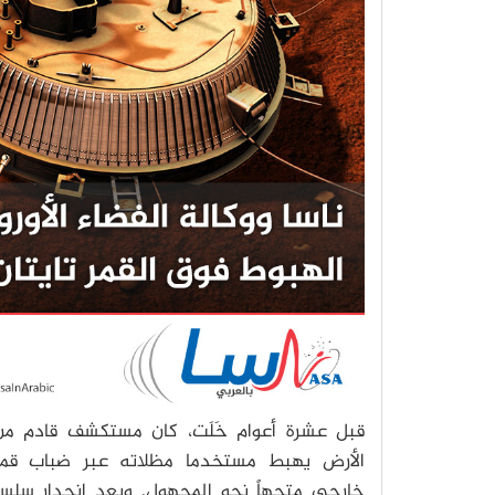
قبل عشرة أعوام خَلَت، كان مستكشف قادم من
الأرض يهبط مستخدما مظلاته عبر ضباب قمر
خارجي متجهاً نحو المجهول. وبعد انحدار سلس