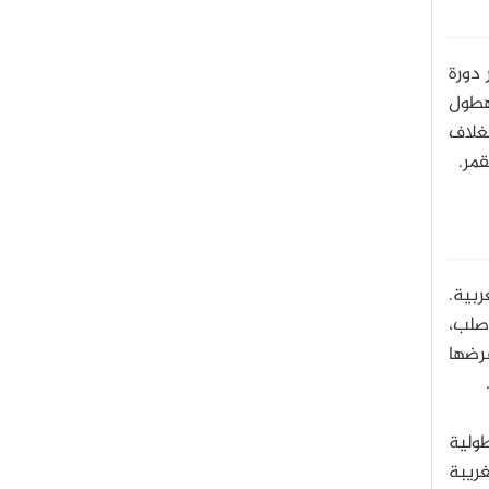
دورة
هطول
لغلاف
ربية.
صلب،
عرضها
ولية
ريس الغريبة