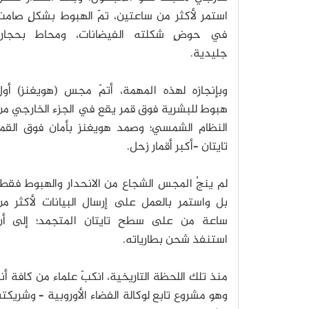
استمر لأكثر من ساعتين، تمّ الهبوط بشكلٍ صامت
في حوضٍ شكلته الفيضانات، ومحاط بحجارة
جليدية.
وبإنجازه لهذه المهمة، أتمّ مجس (هويغنز) أول
هبوط للبشرية فوق قمر يقع في الجزء الخارجي من
النظام الشمسي؛ وصمد هويغنز بأمان فوق القمر
تايتان –أكبر أقمار زحل.
لم ينجُ المجس الشجاع من الانحدار والهبوط فقط
بل واستمر بالعمل على إرسال البيانات لأكثر من
ساعة من على سطح تايتان المتجمد؛ إلى أن
استنفذ شحن بطارياته.
منذ تلك اللحظة التاريخية، انكبّ علماء من كافة أنح
وهو مشروع تابع لوكالة الفضاء الأوروبية – وشريكته