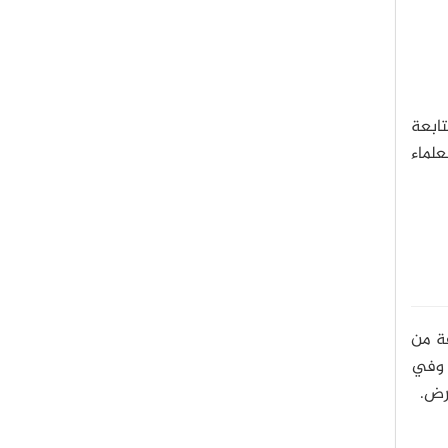
تابعة
علماء
فة من
 وفي
رض.