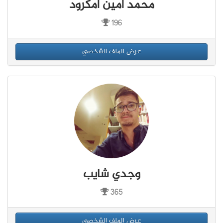
محمد أمين امكرود
196
عرض الملف الشخصي
وجدي شايب
365
عرض الملف الشخصي