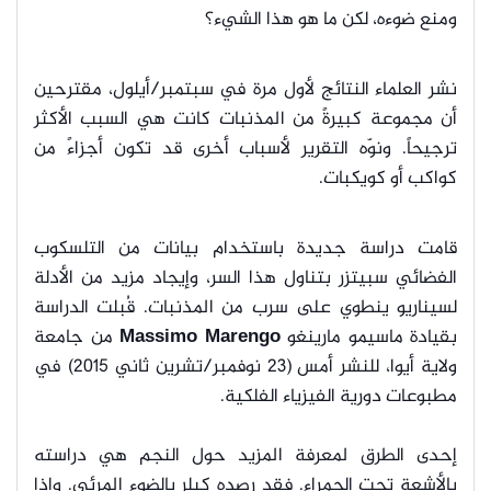
ومنع ضوءه، لكن ما هو هذا الشيء؟
نشر العلماء النتائج لأول مرة في سبتمبر/أيلول، مقترحين
أن مجموعة كبيرةً من المذنبات كانت هي السبب الأكثر
ترجيحاً. ونوّه التقرير لأسباب أخرى قد تكون أجزاءً من
كواكب أو كويكبات.
قامت دراسة جديدة باستخدام بيانات من التلسكوب
الفضائي سبيتزر بتناول هذا السر، وإيجاد مزيد من الأدلة
لسيناريو ينطوي على سرب من المذنبات. قُبلت الدراسة
بقيادة ماسيمو مارينغو
Massimo Marengo
من جامعة
ولاية أيوا، للنشر أمس (23 نوفمبر/تشرين ثاني 2015) في
مطبوعات دورية الفيزياء الفلكية.
إحدى الطرق لمعرفة المزيد حول النجم هي دراسته
بالأشعة تحت الحمراء. فقد رصده كبلر بالضوء المرئي. وإذا