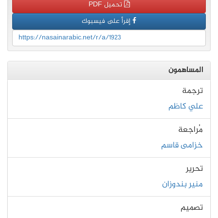
تحميل PDF
إقرأ على فيسبوك
https://nasainarabic.net/r/a/1923
المساهمون
ترجمة
علي كاظم
مُراجعة
خزامى قاسم
تحرير
منير بندوزان
تصميم