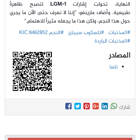
النهاية، تحولت إشارات
LGM-1
لتصبح ظاهرةً
طبيعية.
وأضاف مارينغو: "إننا لا نعرف حتى الآن ما يجري
حول هذا النجم، ولكن هذا ما يجعله مثيراً للاهتمام."
#المذنبات
#تلسكوب سبيتزر
#النجم KIC 8462852
#المذنبات الباردة
المصادر
ناسا
شارك