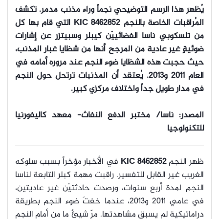
يُظهر هذا الرسم التوضيحي نجماً وراء مذنب مدمر. تكشف
المُراقبات الخاصة بالنجم KIC 8462852 التي قام بها كل
من تلسكوبي ناسا الفضائييْن كيبلر وسبيتزر عن إشارات
ضوئيةٍ غير عادية من المرجح أنها من شظايا غبار المذنب،
حيث حجبت هذه الشظايا ضوء النجم عند مروره أمامه في
العام 2011 و2013. يُعتقد أن المذنبات ترتحل حول النجم
في مدار طويل جداً واختلاف مركزي كبير.
المصدر: ناسا/ مختبر الدفع النفاث- معهد كاليفورنيا
للتكنولوجيا
ظهر النجم
KIC 8462852
في الأخبار مؤخراً بسبب سلوكه
الغريب غير القابل للتفسير. راقبت مهمة كبلر التابعة لناسا
النجم لمدة أربع سنوات، ورصدت حادثتيْن غير عاديتين،
في عامي 2011 و2013، عندما خفتَ ضوء النجم بطريقة
دراماتيكية لم يسبق مشاهدتها. مرّ شيئٌ ما من أمام النجم