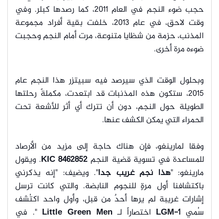
حجب ضوء النجم في العام 2011، كما رصدها كبلر. وفي
وقت لاحق، في عام 2013، خلفت بقية أفراد مجموعة
المذنب، حزمة من شظايا متنوعة، مرت أمام النجم وحجبت
ضوءه مرة أخرى.
وبحلول الوقت الذي سيرصد فيه سبيتزر هذا النجم عام
2015، ستكون هذه المذنبات قد ابتعدت، مكملةً رحلتها
الطويلة حول النجم، دون أن تترك أي أثر للأشعة تحت
الحمراء التي يمكن الكشف عنها.
وفقا لمارينغو، فإن هناك حاجة إلى مزيد من الأرصاد
للمساعدة في تسوية قضية النجم
KIC 8462852
.
ويقول
مارينغو: "
هذا نجم غريب جدا
". ويضيف: "إنه يذكرني
باكتشافنا أول مرةٍ للنجوم النابضة. والتي كانت ترسل
إشارات غريبة لم يرها أحدٌ من قبل، وأول واحد اكتُشف
سُمي
LGM-1
اختصاراً لـ
Little Green Men
".
في