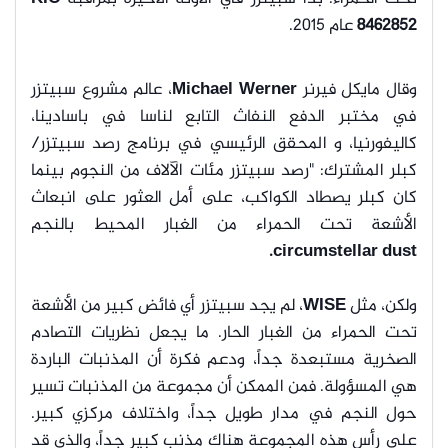
8462852
عام 2015.
وقال مايكل فيرنر
Michael Werner
، عالم مشروع سبيتزر
في مختبر الدفع النفاث التابع لناسا في باسادينا،
كاليفورنيا، و المحقق الرئيسي في برنامج رصد سبيتزر/
كبلر المشترك: "رصد سبيتزر مئات الآلاف من النجوم بينما
كان كبلر يصطاد الكواكب، على أمل العثور على انبعاث
الأشعة تحت الحمراء من الغبار المحيط بالنجم
circumstellar dust.
ولكن، مثل
WISE
، لم يجد سبيتزر أي فائض كبير من الأشعة
تحت الحمراء من الغبار الحار. ما يجعل نظريات التصادم
الصخرية مستبعدة جداً، ودعم فكرة أن المذنبات الباردة
هي المسؤولة. فمن الممكن أن مجموعة من المذنبات تسير
حول النجم في مدار طويل جداً، واختلاف مركزي كبير.
على رأس هذه المجموعة هناك مذنب كبير جداً، والذي قد