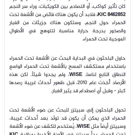
كان تأثير كواكب، أو التصادم بين الكويكبات، وراء سر النجم
KIC 8462852،
فلابد أن يكون هناك فائض من الأشعة تحت
الحمراء حول النجم. وستكون هناك جزيئات من الغبار
والصخور بدرجة حرارة مناسبة لتتوهج في الأطوال
الموجية تحت الحمراء.
حاول الباحثون في البداية البحث عن الأشعة تحت الحمراء
باستخدام مستكشف المسح بالأشعة تحت الحمراء الواسع
النطاق التابع لناسا،
WISE
، ولم يجدوا شيئاً. لكن هذه
الأرصاد أُخِذت عام 2010، قبل ظهور أحداث غريبة رصدها
كبلر - وقبل أي اصطدام قد يثير الغبار.
تحول الباحثون إلى سبيتزر للبحث عن ضوء الأشعة تحت
الحمراء الذي يمكن أن يكون قد تولّد بعد أحداث غريبة،
وسبيتزر أيضاً مثل
WISE
، يُستخدم للكشف عن ضوء الأشعة
تحت الحمراء. بدأ سبيتزر في الآونة الأخيرة بمراقبة
KIC