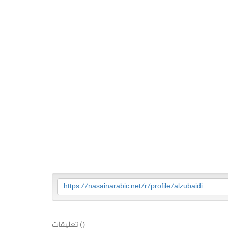
https://nasainarabic.net/r/profile/alzubaidi
(
) تعليقات