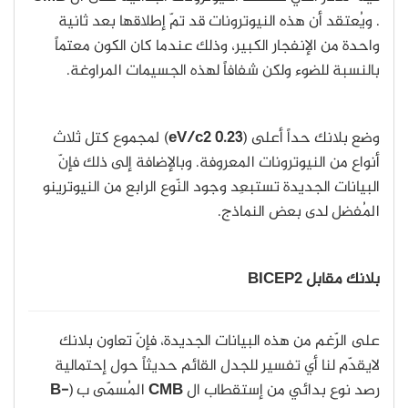
. ويُعتقد أن هذه النيوترونات قد تمّ إطلاقها بعد ثانية
واحدة من الإنفجار الكبير، وذلك عندما كان الكون معتماً
بالنسبة للضوء ولكن شفافاً لهذه الجسيمات المراوغة.
وضع بلانك حداً أعلى (
0.23
eV/c2
) لمجموع كتل ثلاث
أنواع من النيوترونات المعروفة. وبالإضافة إلى ذلك فإنّ
البيانات الجديدة تستبعِد وجود النّوع الرابع من النيوترينو
المُفضل لدى بعض النماذج.
بلانك مقابل BICEP2
على الرّغم من هذه البيانات الجديدة، فإنّ تعاون بلانك
لايقدّم لنا أي تفسير للجدل القائم حديثاً حول إحتمالية
رصد نوع بدائي من إستقطاب ال
CMB
المُسمّى ب (
B-