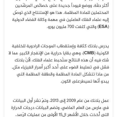
أكثر دقّة، ووضع قيوداً جديدة على خصائص المرشّحين
المحتملين للمادة المظلمة. هذا هو الإستنتاج الذي توصّل
إليه علماء الفلك العاملين في مهمة وكالة الفضاء الدولية
(
ESA
) والتي كلفت 700 مليون يورو.
يدرس بلانك كثافة وإستقطاب الموجات الرادوية للخلفية
الكونية (
CMB
)، وهي بقايا حرارية من الإنفجار الكبير، مما لا
شك فيه أن هذه النتائج ستُحبط علماء الفلك، لأنّ بلانك
فشل في تسليط الضوء على أحد أكبر أسرار الفيزياء مثل,
من ماذا تتشكل المادة المظلمة والطاقة المظلمة التي
يبدو أنّها تسيطرعلى الكون.
عمل بلانك من عام 2009 إلى 2013، وتمّ نشر أول البيانات
في مارس من العام الماضي، وتضم البيانات درجات الحرارة
التي أُخذت خلال الأشهر ال15 الأولى من عمليات الرّصد،