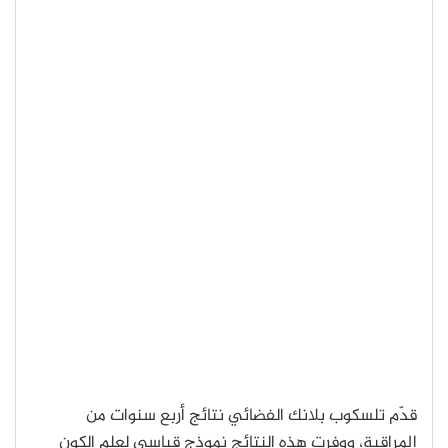
قدّم تلسكوب بلانك الفضائي نتائج أربع سنوات من
المراقبة، ووفرت هذه النتائج نموذج قياسي لعلم الكون