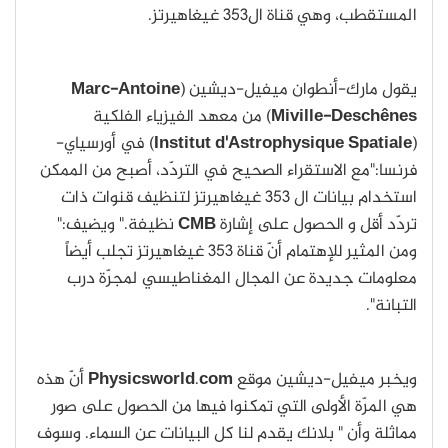
المستقطب، وهي قناة ال353 غيغاهيرتز.
يقول مارك-أنطوان ميفيل-ديشين (
Marc-Antoine
Miville-Deschênes
) من معهد الفيزياء الفلكية
(
Institut d'Astrophysique Spatiale
) في أورسياي-
فرنسا:"مع الاستقراء الصحيح في التردّد، أصبح من الممكن
استخدام بيانات ال 353 غيغاهيرتز لتنظيف قنوات ذات
تردّد أقل و الحصول على إشارة
CMB
نظيفة." ويضيف:"
ومن المثير للإهتمام أنّ قناة 353 غيغاهيرتز تجلب أيضاً
معلومات جديدة عن المجال المغناطيسي لمجرّة درب
التبانة".
ويخبر ميفيل-ديشين موقع
com
.
Physicsworld
أنّ هذه
هي المرّة الأولى التي تمكنوا فيها من الحصول على صور
مماثلة وأن " بلانك يقدم لنا كل البيانات عن السماء. وسوف