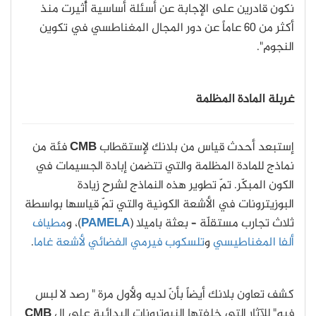
نكون قادرين على الإجابة عن أسئلة أساسية أُثيرت منذ
أكثر من 60 عاماً عن دور المجال المغناطسي في تكوين
النجوم".
غربلة المادة المظلمة
إستبعد أحدث قياس من بلانك لإستقطاب
CMB
فئة من
نماذج للمادة المظلمة والتي تتضمن إبادة الجسيمات في
الكون المبكّر. تمّ تطوير هذه النماذج لشرح زيادة
البوزيترونات في الأشعة الكونية والتي تمّ قياسها بواسطة
ثلاث تجارب مستقلّة – بعثة باميلا (
PAMELA
)، و
مطياف
ألفا المغناطيسي
و
تلسكوب فيرمي الفضائي لأشعة غاما
.
كشف تعاون بلانك أيضاً بأنّ لديه ولأول مرة " رصد لا لبس
فيه" للآثار التي خلفتها النيوترونات البدائية على ال
CMB