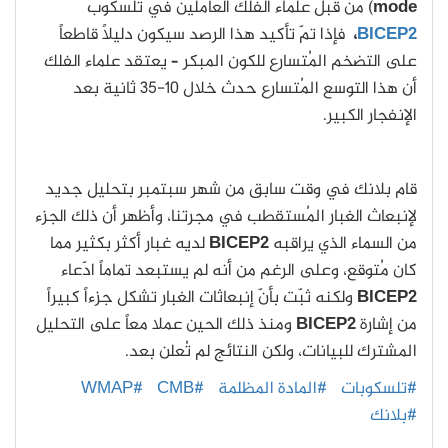
mode
) من قبل علماء الفلك العاملين في تلسكوب
BICEP2
،
فإذا تمّ تأكيد هذا الرصد سيكون دليلاً قاطعاً
على التضخم المُتسارع للكون المبكر – يعتقد علماء الفلك
أن هذا التوسع المُتسارع حدث خلال 10-35 ثانية بعد
الإنفجار الكبير.
قام بلانك في وقت سابق من شهر سبتمبر بتحليل جديد
لإنبعاث الغبار المُستقطب في مجرتنا، وأظهر أن ذلك الجزء
من السماء الذي يراقبه
BICEP2
لديه غبار أكثر بكثير مما
كان مُتوقع، وعلى الرغم من أنه لم يستبعد تماماً ادّعاء
BICEP2
ولكنه ثبّت بأنّ إنبعاثات الغبار تشكل جزءاً كبيراً
من إشارة
BICEP2
ومنذ ذلك الحين عملا معاً على التحليل
المشترك للبيانات، ولكن النتائج لم تُعلن بعد.
#تلسكوبات
#المادة المظلمة
#CMB
#WMAP
#بلانك