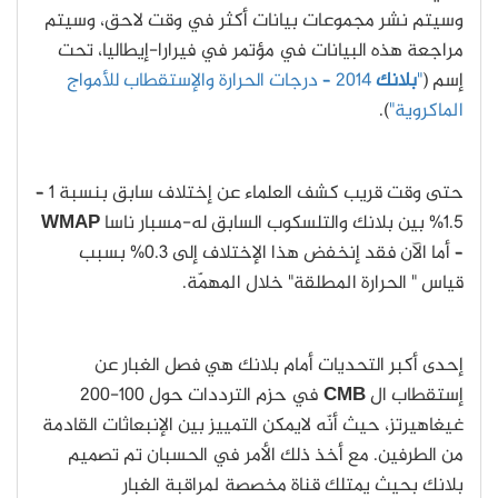
وسيتم نشر مجموعات بيانات أكثر في وقت لاحق، وسيتم
مراجعة هذه البيانات في مؤتمر في فيرارا-إيطاليا، تحت
إسم (
"
بلانك
2014 – درجات الحرارة والإستقطاب للأمواج
الماكروية"
).
حتى وقت قريب كشف العلماء عن إختلاف سابق بنسبة 1 –
1.5% بين بلانك والتلسكوب السابق له-مسبار ناسا
WMAP
– أما الآن فقد إنخفض هذا الإختلاف إلى 0.3% بسبب
قياس " الحرارة المطلقة" خلال المهمّة.
إحدى أكبر التحديات أمام بلانك هي فصل الغبار عن
إستقطاب ال
CMB
في حزم الترددات حول 100-200
غيغاهيرتز، حيث أنّه لايمكن التمييز بين الإنبعاثات القادمة
من الطرفين. مع أخذ ذلك الأمر في الحسبان تم تصميم
بلانك بحيث يمتلك قناة مخصصة لمراقبة الغبار