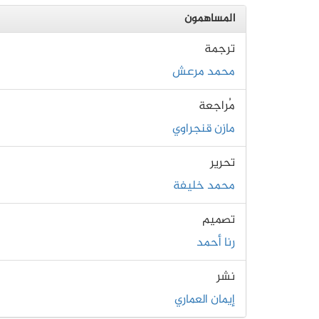
المساهمون
ترجمة
محمد مرعش
مُراجعة
مازن قنجراوي
تحرير
محمد خليفة
تصميم
رنا أحمد
نشر
إيمان العماري