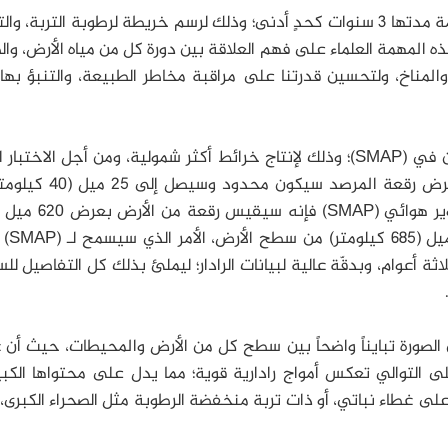
أُطلِق (SMAP) في 31 يناير/كانون الثاني في مهمة مدتها 3 سنوات كحدٍ أدنى؛ وذلك لرسم خريطة لرطوبة التربة
ذه المهمة العلماء على فهم العلاقة بين دورة كل من مياه الأرض، وال
لمناخ، ولتحسين قدرتنا على مراقبة مخاطر الطبيعة، والتنبؤ بها 
تُوضّح أولى صور الاختبار أهمية تصميم أداة الدوران في (SMAP)؛ وذلك لإنتاج خرائط أكثر شمولية، ومن أجل الاخت
لهوائي (SMAP)، والذي لم يدر بعد، فإن قياس عرض رقعة المرصد س
كيلومتر)، بينما يُحلِّ
ة أعوام، وبدقّة عالية لبيانات الرادار؛ ليملئ بذلك كل التفاصيل ل
من الصورة تبايناً واضحاً بين سطح كل من الأرض والمحيطات، حيث أن 
على التوالي تعكس أمواج رادارية قوية؛ مما يدل على محتواها الكب
ي على غطاء نباتي، أو ذات تربة منخفضة الرطوبة مثل الصحراء الكبرى، 