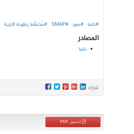
#ناسا
#صور
#SMAP
#مُخطِّط رطوبة التربة
المصادر
ناسا
شارك
تحميل PDF