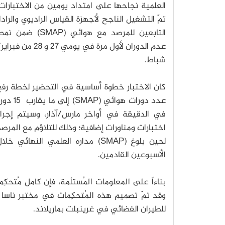
العلمية نجاحها على امتداد يومين من الاختبارات
تمّ التشغيل الناجح لأجهزة القياس الراديوي والرادا
التابعين للمرصد مع هوائي (SMAP) ضمن 
عدم الدوران لأول مرة في يومي 27 و 28 من فبر
شباط.
كان الاختبار خطوة أساسية في التحضير لخطة رفع
عدد دورات هوائي (SMAP) إلى ما يقار
في الدقيقة في أواخر مارس/آذار، وسيتم إجراء
اختبارات ومناورات إضافية؛ وذلك للتلاؤم مع المرص
لحين بلوغ (SMAP) مداره العلمي النهائي خلا
الأسبوعين القادمين.
بناءاً على المعلومات المُستلَمة، فإن كامل مُتحكِم
وقد تمّ تصميم هذه المُتحكِمات في مختبر ناسا ل
للطيران الفضائي في غرينبلت بماريلاند.