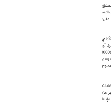
، والتحقق
طاقة،
مثل:
بار الأولي
يكون محدود وسيصل إلى 25 ميل (40 كيلومتر)، أي
الشريط الأرضي المراقب في الصورة، لكن عند تدوير هوائي (SMAP) فإنه سيقيس رقعة من الأرض بعرض 620 ميل (1000
ق على ارتفاع يصل إلى 426 ميل (685 كيلومتر) من سطح الأرض، الأمر الذي سيسمح لـ (SMAP) برسم
لسطوح
غابات
ير من
فإنها