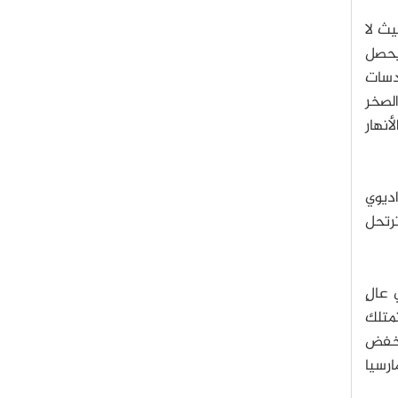
ث لا
يحصل
عدسات
الصخر
نهار
 الراديوي
ترتحل
عالٍ
تمتلك
نخفض
ارسيا