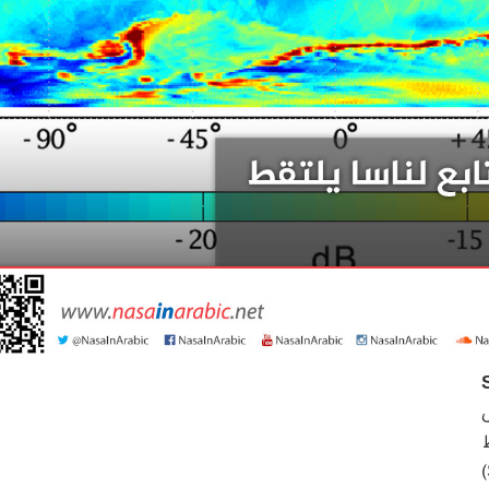
س
تبط
بذراع إضافية ، بعد أن أظهرت أجهزة (SMAP)