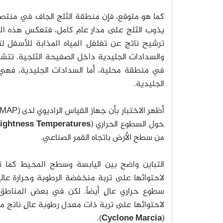
كما هو متوقع، فإن منطقة الثلج الجاف في منتص
يذوب الثلج على مدار عام كامل، فتعكس هذه الم
ترشيح ناتج عن تغلغل المياه المذابة للأسفل لتُ
والسدادات الجليدية داخل الصفيحة الثلجية. تتشكّ
في منطقة محلية، أما السدادات الجليدية، فهي أ
الجليدية.
حول السطوع الحراري (
ightness Temperatures
من سطح الأرض باتجاه القمر الصناعي.
التباين واضح بين اليابسة وسطح المحيط كما تُظ
لاحتوائها على تربة منخفضة الرطوبة وحرارة عالية
سطوع حراري عالٍ أيضاً. لكن في بعض المناطق م
لاحتوائها على تربة ذات معدل رطوبة عالٍ ناتج م
).
Cyclone Marcia
(