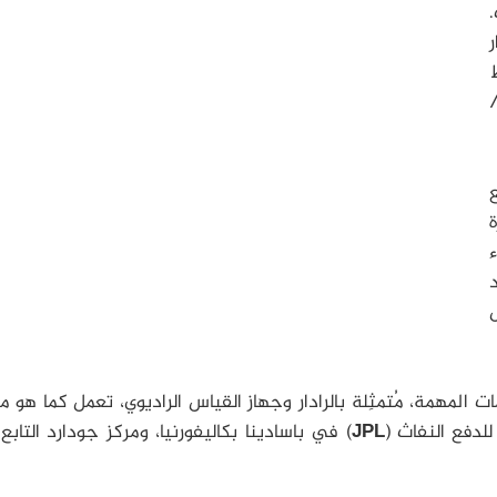
.
ر
نمط
اير/
ب 15 دورة
د
ل
ات المهمة، مُتمثِلة بالرادار وجهاز القياس الراديوي، تعمل كما هو م
لدفع النفاث (
JPL
) في باسادينا بكاليفورنيا، ومركز جودارد التابع 