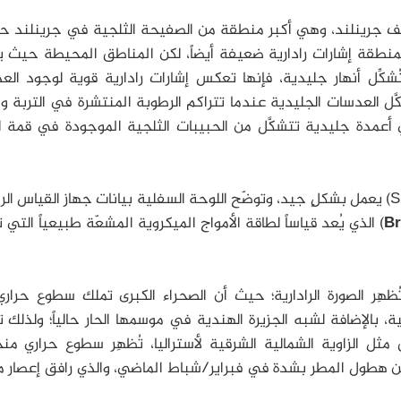
ف جرينلند، وهي أكبر منطقة من الصفيحة الثلجية في جرينلند حي
نطقة إشارات رادارية ضعيفة أيضاً، لكن المناطق المحيطة حيث 
شكِّل أنهار جليدية، فإنها تعكس إشارات رادارية قوية لوجود ال
َل العدسات الجليدية عندما تتراكم الرطوبة المنتشرة في التربة و
عمدة جليدية تتشكَّل من الحبيبات الثلجية الموجودة في قمة الأ
أظهر الاختبار بأن جهاز القياس الراديوي لدى (SMAP) يعمل بشكلٍ جيد، وتوضّح اللوحة السفلية بيانات جهاز القياس
Br
) الذي يُعد قياساً لطاقة الأمواج الميكروية المشعّة طبيعياً التي 
هِر الصورة الرادارية؛ حيث أن الصحراء الكبرى تملك سطوع حراري 
، بالإضافة لشبه الجزيرة الهندية في موسمها الحار حالياً؛ ولذلك 
ثل الزاوية الشمالية الشرقية لأستراليا، تُظهِر سطوع حراري م
ن هطول المطر بشدة في فبراير/شباط الماضي، والذي رافق إعصار م