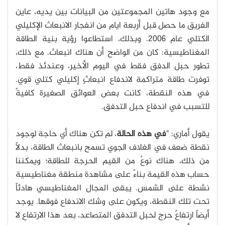
مع وجود هاتين المجموعتين من البيانات بين يديه، عاين
الفريق ما حصل قبل أربعة ايام من انفجار الانبعاث الإكليلي
الكتلي عام 2006. وبذلك، استطاعوا رؤية بنية الطاقة
المغناطيسية: كان من الواضح أن هناك انبعاث. مع ذلك،
تطور حبل الدفق فقط في اليوم الأخير، وعندئذ فقط،
توفرت طاقة متراكمة لاندفاع انبعاثٍ إكليلي كتلي قوي.
في هذه النقطة، كانت بعض العوائق الصغيرة كافيةً
للتسبب في اندفاع حبل التدفق.
يقول أماري: "
في هذه الحالة
، لم تكن هناك أي حاجة لوجود
نقطة ضعف في الغلاف الجوي تسمح بانبعاث الطاقة، بدلاً
من ذلك، هناك نوعٌ من القيم الحرجة للطاقة؛ ويمكننا
حساب هذه القيمة بناءً على مشاهدة منطقة مغناطيسية
نشطة على الشمس. يبقى المجال المغناطيسي هادئاً
تحت تلك النقطة، ويكون على وشك الاندفاع فوقها. يوجد
أيضاً ارتفاعٌ حرج لحبل التدفق المتصاعد، بعد هذا الارتفاع لا