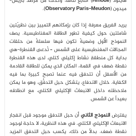
هاينود (
Hinode
) التابع لناسا، وكذلك من مرصد باريس-
ميدون (
Observatory Paris-Meudon
).
يريد الفريق معرفة إذا كان بإمكانهم التمييز بين نظرِيّتين
شاملتين حول كيفية تطور الطاقة المغناطيسية. يصف
النموذج الأول وضعيةً تكون فيها سلسلةٌ من حلقات
المجالات المغنطيسية على الشمس – تُدعى القنطرة-هي
بداية كل منطقةِ نشاط إكليلي كتلي. لدى هذه القنطرة
نقطة ضعف في القمة، المكان الذي يمكن للطاقة القادمة
من الأسفل أن تتدفق فيه عنما تصبح كبيرة بما فيه
الكفاية. خلال الاندفاع، يتشكل حبل التدفُّق، وهو ما يمكن
ملاحظته داخل الانبعاث الإكليلي الكتلي، مع انطلاقه
بعيداً عن الشمس.
يفترض
النموذج الثاني
أن حبل التدفق موجود قبل انفجار
الانبعاث الإكليلي الكتلي. في هذه النظرية، لا حاجة لوجود
نقطة ضعف. بدلاً من ذلك، يكسب حبل التدفق المزيد