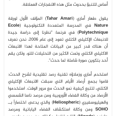
أساس للتنبؤ بحدوث مثل هذه الانفجارات العملاقة.
يقول طهار أماري (
Tahar Amari
) المؤلف الأول لورقة
Nature
في المدرسة المتعددة التكنولوجية (
Ecole
Polytechnique
) في فرنسا: "نظرنا إلى دراسة جيدة
للانبعاث الإكليلي الكتلي تعود إلى عام 2006، نحن نعرف
أن هناك قدر كبير من البيانات المتاحة لهذا الانبعاث
الاكليلي الكتلي وتمت الكثير من التحليلات للتو، ولكن يقم
أحد بتكوين صورة شاملة لما حدث''.
استخدم أماري وزملاؤه تقنية رصد تقليدية لشرح الحدث:
قاموا بجمع أرصاد الأيام التي سبقت الانبعاث الإكليلي
الكتلي، لتتبع كيفية نمو الحدث مع مرور الوقت. استخدموا
الأرصاد من وكالة الفضاء الأوروبية ومن مرصد ناسا الشمسي
والهيليوسفيري (
Heliospheric
) والذي يدعى اختصاراً بــ
SOHO
ومن وكالة استكشاف الفضاء اليابانية ومرصد