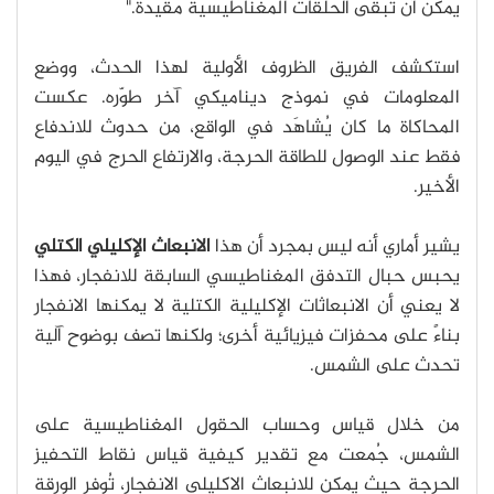
يمكن أن تبقى الحلقات المغناطيسية مقيدة."
استكشف الفريق الظروف الأولية لهذا الحدث، ووضع
المعلومات في نموذج ديناميكي آخر طوّره. عكست
المحاكاة ما كان يُشاهَد في الواقع، من حدوث للاندفاع
فقط عند الوصول للطاقة الحرجة، والارتفاع الحرج في اليوم
الأخير.
يشير أماري أنه ليس بمجرد أن هذا
الانبعاث الإكليلي الكتلي
يحبس حبال التدفق المغناطيسي السابقة للانفجار، فهذا
لا يعني أن الانبعاثات الإكليلية الكتلية لا يمكنها الانفجار
بناءً على محفزات فيزيائية أخرى؛ ولكنها تصف بوضوح آلية
تحدث على الشمس.
من خلال قياس وحساب الحقول المغناطيسية على
الشمس، جُمعت مع تقدير كيفية قياس نقاط التحفيز
الحرجة حيث يمكن للانبعاث الاكليلي الانفجار، تُوفر الورقة