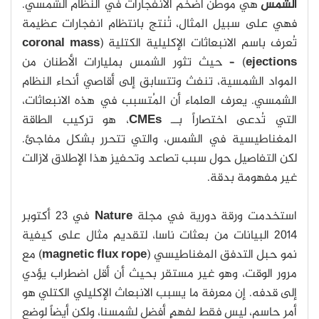
الشمس
هي موطن أضخم الانفجارات في النظام الشمسي.
فهي على سبيل المثال، تُنتج بانتظام انفجارات عظيمة
تُعرف باسم الانبعاثات الإكليلية الكتلية (
coronal mass
ejections
) – حيث تثور الشمس بمليارات الأطنان من
المواد الشمسية، تنفث وتتسابق إلى أقاصي أنحاء النظام
الشمسي. يعرف العلماء أن المُتسبب في هذه الانبعاثات،
التي تُدعى اختصاراً بــ
CMEs
، هو تركيب الطاقة
المغناطيسية في الشمس، والتي تتحرر بشكل مفاجئ.
لكن التفاصيل حول سبب تصاعد وتحفيز هذا الإطلاق لازالت
غير مفهومة بدقة.
استخدمت ورقة دورية في مجلة
Nature
في 23 أكتوبر
2014 البيانات من بعثات ناسا، لتقديم مثال على كيفية
نمو حبل التدفق المغناطيسي (
magnetic flux rope
) مع
مرور الوقت، وهو غير مستقر بحيث أن أقل اضطراب يؤدي
إلى قدفه. إن معرفة ما يسبب الانبعاث الإكليلي الكتلي هو
أمر حاسم، ليس فقط لفهمٍ أفضل لشمسنا، ولكن أيضاً لوضع