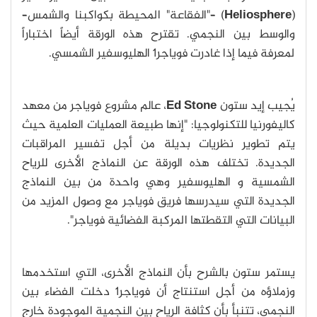
(
Heliosphere
) –"الفقاعة" المحيطة بكواكبنا والشمس–
والوسط بين النجمي. تقترح هذه الورقة أيضاً اختباراً
لمعرفة فيما إذا غادرت فوياجر1 الهليوسفير الشمسي.
يُجيب إيد ستون
Ed Stone
، عالم مشروع فوياجر من معهد
كاليفورنيا للتكنولوجيا: "إنها طبيعة العمليات العلمية حيث
يتم تطوير نظريات بديلة من أجل تفسير المراقبات
الجديدة. تختلف هذه الورقة عن النماذج الأخرى للرياح
الشمسية و الهليوسفير وهي واحدة من بين النماذج
الجديدة التي سيدرسها فريق فوياجر مع وصول المزيد من
البيانات التي التقطتها المركبة الفضائية فوياجر".
يستمر ستون بالشرح بأن النماذج الأخرى، التي استخدمها
وزملاؤه من أجل استنتاج أن فوياجر1 دخلت الفضاء بين
النجمي، تتنبأ بأن كثافة الرياح بين النجمية الموجودة خارج