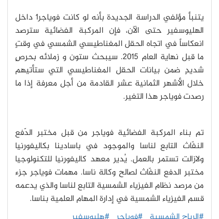
يتنبأ مؤلفي الدراسة الجديدة بأنه لو كانت فوياجر1 داخل
الهليوسفير حتى الآن، فإن المركبة الفضائية سترصد
انعكاساً في اتجاه الحقل المغناطيسي الشمسي في وقتٍ
ما قبل نهاية العام 2015. سيبحث ستون و زملائه بحرصٍ
شديدٍ ضمن بيانات الحقل المغناطيسي التي ستأتيهم
خلال الأشهر الثمانية عشر القادمة من أجل معرفة إذا ما
رصدت فوياجر هذا التغير.
تم بناء المركبة الفضائية فوياجر من قبل مختبر الدّفع
النفّاث التابع لناسا والموجود في باسادينا بكاليفورنيا
ولازالت تستمر بالعمل. يُدير معهد كاليفورنيا للتكنولوجيا
مختبر الدفع النفّاث لصالح وكالة ناسا. مهمات فوياجر جزء
من مرصد نظام الفيزياء الشمسية التابع لناسا والذي يدعمه
قسم الفيزياء الشمسية في إدارة المهام العلمية بناسا.
#الرياح الشمسية
#فوياجر
#هليوسفير