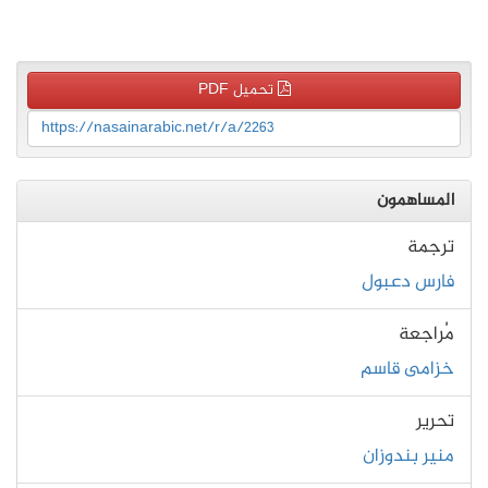
تحميل PDF
https://nasainarabic.net/r/a/2263
المساهمون
ترجمة
فارس دعبول
مُراجعة
خزامى قاسم
تحرير
منير بندوزان