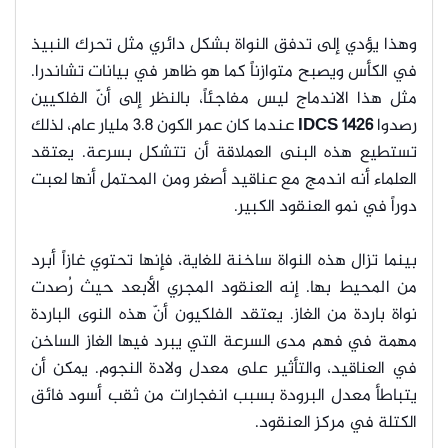
وهذا يؤدي إلى تدفق النواة بشكل دائري مثل تحرك النبيذ
في الكأس ويصبح متوازناً كما هو ظاهر في بيانات تشاندرا.
مثل هذا الاندماج ليس مفاجئاً، بالنظر إلى أنّ الفلكيين
رصدوا
IDCS 1426
عندما كان عمر الكون 3.8 مليار عام، لذلك
تستطيع هذه البنى العملاقة أن تتشكل بسرعة. يعتقد
العلماء أنه اندمج مع عناقيد أصغر ومن المحتمل أنها لعبت
دوراً في نمو العنقود الكبير.
بينما تزال هذه النواة ساخنة للغاية، فإنها تحتوي غازاً أبرد
من المحيط بها. إنه العنقود المجري الأبعد حيث رُصدت
نواة باردة من الغاز. يعتقد الفلكيون أنّ هذه النوى الباردة
مهمة في فهم مدى السرعة التي يبرد فيها الغاز الساخن
في العناقيد، والتأثير على معدل ولادة النجوم. يمكن أن
يتباطأ معدل البرودة بسبب انفجارات من ثقب أسود فائق
الكتلة في مركز العنقود.