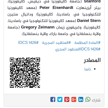
Stanford
(جامعة كاليفورنيا في ديفيس، كاليفورنيا)،
بيتر أيزينهارت
Peter Eisenhardt
(معهد كاليفورنيا
للتكنولوجيا في باسادينا، كاليفورنيا) ودانيال ستيرن
Daniel Stern
(معهد كاليفورنيا للتكنولوجيا في باسادينا،
كاليفورنيا)، وغريغوري زيمان
Gregory Zeimann
(جامعة
ولاية بنسلفانيا في جامعة بارك، ولاية بنسلفانيا).
#المادة المظلمة
#العناقيد المجرية
#IDCS 1426
#IDCS 1426العنقود المجري
المصادر
ناسا
شارك