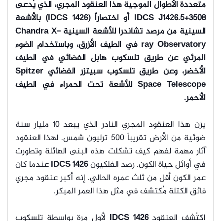
متعددة الأطوال الموجية هذا العنقود المجري، الذي يُدعى
IDCS J1426.5+
3508 أو اختصاراً (IDCS 1426) بالأشعة
السينية من مرصد تشاندرا للأشعة السينية Chandra X-
ray Observatory في الطيف الأزرق، وباستخدام الضوء
المرئي عن طريق تلسكوب هابل الفضائي في الطيف
الأخضر، وعن طريق تلسكوب سبيتزر الفضائي Spitzer
Space Telescope للأشعة تحت الحمراء في الطيف
الأحمر.
يزن هذا العنقود المجري النادر الذي يبعد 10 مليار سنة
ضوئية من الأرض تقريباً 500 ترليون شمس. لهذا العنقود
آثار مهمة لفهم كيف تشكلت هذه البنى الهائلة وتطورت
في أوائل حياة الكون. رصد الفلكيون
IDCS 1426
عندما كان
عمر الكون أقل من ثلث عمره الحالي. إنه أكبر عنقود مجري
فائق الكتلة مُكتشف في مثل هذا العمر المبكر.
اكتُشف العنقود
IDCS 1426
لأول مرة بواسطة تلسكوب