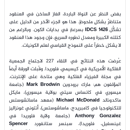
بغض النظر عن النواة الباردة، الغاز الساخن في العنقود
متناظرٌ بشكلٍ ملحوظٍ. هذا هو الجزء الآخر من الدليل على
تشكُّل
IDCS 1426
بسرعةٍ في بدايات الكون. وبالرغم من
كتلته الكبيرة ومعدل تطوره السريع، فإن وجود هذا العنقود
لا يشكل خطراً على النموذج القياسي لعلم الكونيات.
عُرضت هذه النتائج في اللقاء 227 لاجتماع الجمعية
الفلكية الأمريكية في كيسيمي، فلوريدا. وقُبلت الورقة أيضاً
في مجلة الفيزياء الفلكية وهي متاحة على الإنترنت.
المؤلفون هم: مارك برودوين
Mark Brodwin
(جامعة
ميسوري في كانساس سيتي بولاية ميسوري)، مايكل
ماكدونالد
Michael McDonald
(معهد ماساتشوستس
للتكنولوجيا في كامبريدج، ماساشوستس)، أنتوني غونزاليز
Anthony Gonzalez
(جامعة ولاية فلوريدا في
غينسفيل، فلوريدا)، سبنسر ستانفورد
Spencer