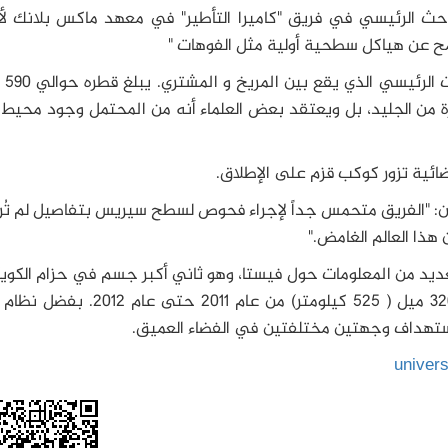
باحث الرئيسي في فريق "كاميرا التأطير" في معهد ماكس بلانك لأ
مح عن هياكل سطحية أولية مثل الفوهات "
سيريس هو أكبر
بيرة من الجليد، بل ويعتقد بعض العلماء أنه من المحتمل وجود محيط
ئية تزور كوكب قزم على الإطلاق.
: "الفريق متحمس جداً لإجراء فحوص لسطح سيريس بتفاصيل لم تُر
هذا العالم الغامض."
حتى الآن أكثر من 30000 صورة والعديد من المعلومات حول فيستا، وهو ثاني أكبر جسم في حزام الك
دارت داون حول فيسا و الذي يبلغ قطره حوالي 326 ميل ( 525 كيلومتر) من عام 2011
استهداف وجهتين مختلفتين في الفضاء العميق.