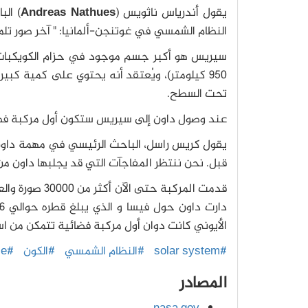
يقول أندرياس ناثويس (
Andreas Nathues
) ال
النظام الشمسي في غوتنجن-ألمانيا: " آخر صور تل
950 كيلومتر)، ويُعتقد أنه يحتوي على كمية ك
تحت السطح.
عند وصول داون إلى سيريس ستكون أول مركبة فضا
يقول كريس راسل، الباحث الرئيسي في مهمة داون
قبل. نحن ننتظر المفاجآت التي قد يجلبها داون من 
قدمت المركبة 
الأيوني كانت دوان أول مركبة فضائية تتمكن من 
#solar system
#النظام الشمسي
#الكون
#universe
المصادر