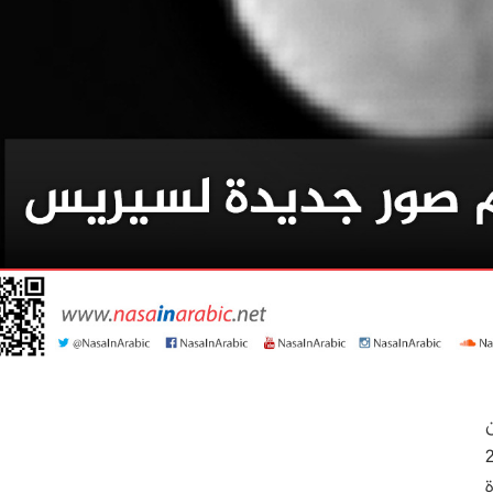
كوكب القزم بعرض 27