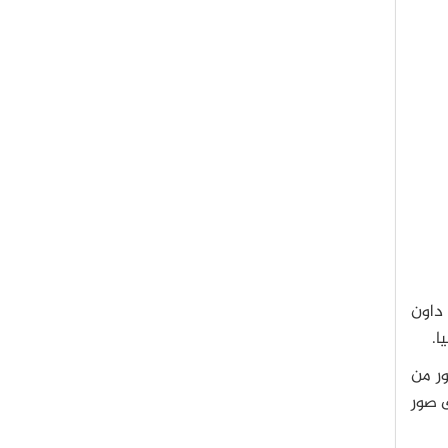
 داون
ا.
2 . و أخذت أحدث صور من
تخطى صور