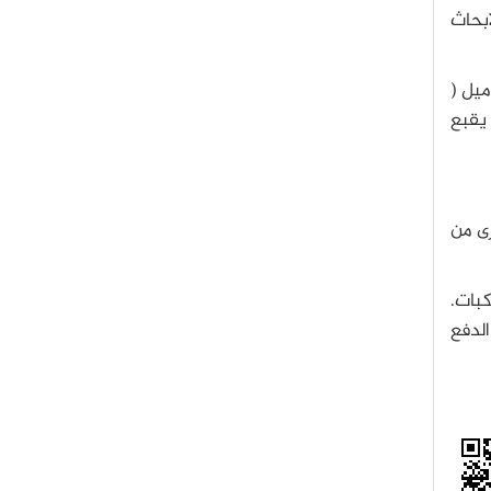
بحاث
 جسم موجود في حزام الكويكبات الرئيسي الذي يقع بين المريخ و المشتري. يبلغ قطره حوالي 590 ميل (
 يقبع
ى من
ويكبات.
 حتى عام 2012. بفضل نظام الدفع