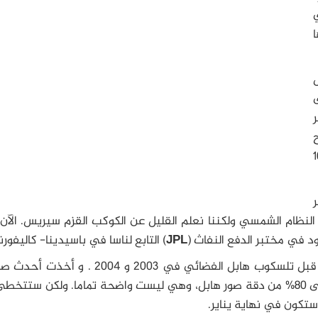
ل
ى
ر
 القزم و التي ستستمر لـ16
النظام الشمسي ولكننا نعلم القليل عن الكوكب القزم سيريس. الآن
د في مختبر الدفع النفاث (
JPL
) التابع لناسا في باسيدينا- كاليفورني
تم التقاط أفضل الصور لسيريس على الإطلاق من قبل تلسكوب هابل الفضائي في 2003 و 004
داون في 13 كانون الثاني/يناير 2015 بدقة تصل إلى 80% من دقة صور هابل، وهي ليست واضحة تماما. ولكن ست
 ستكون في نهاية يناير.