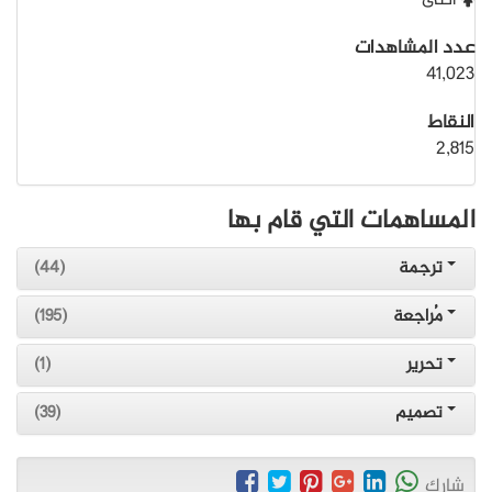
أنثى
عدد المشاهدات
41,023
النقاط
2,815
المساهمات التي قام بها
ترجمة
(44)
مُراجعة
(195)
تحرير
(1)
تصميم
(39)
شارك