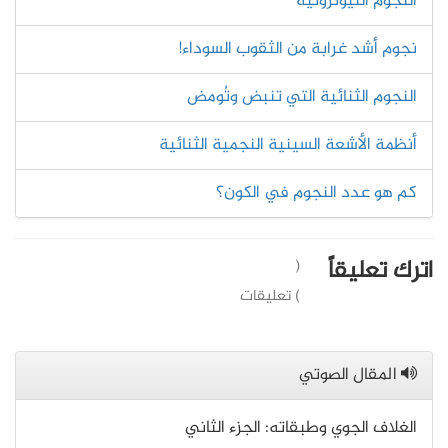
ﺍﻟﻨﺠﻮﻡ ﺍﻟﻨﻴﻮﺗﺮﻭﻧﻴﺔ
نجوم أشد غرابة من الثقوب السوداء!
النجوم الثنائية التي تنبض وتُومض
أنظمة الأشعة السينية النجمية الثنائية
كم هو عدد النجوم في الكون؟
اترك تعليقاً
(
) تعليقات
المقال الصوتي
الغلاف الجوي وطبقاته: الجزء الثاني