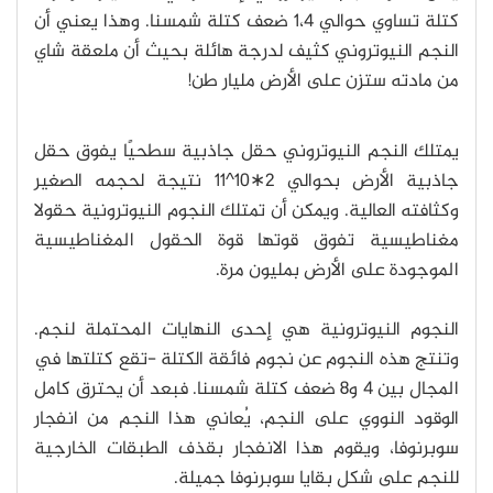
كتلة تساوي حوالي 1،4 ضعف كتلة شمسنا. وهذا يعني أن
النجم النيوتروني كثيف لدرجة هائلة بحيث أن ملعقة شاي
من مادته ستزن على الأرض مليار طن!
يمتلك النجم النيوتروني حقل جاذبية سطحيًا يفوق حقل
جاذبية الأرض بحوالي 2∗10^11 نتيجة لحجمه الصغير
وكثافته العالية. ويمكن أن تمتلك النجوم النيوترونية حقولا
مغناطيسية تفوق قوتها قوة الحقول المغناطيسية
الموجودة على الأرض بمليون مرة.
النجوم النيوترونية هي إحدى النهايات المحتملة لنجم.
وتنتج هذه النجوم عن نجوم فائقة الكتلة -تقع كتلتها في
المجال بين 4 و8 ضعف كتلة شمسنا. فبعد أن يحترق كامل
الوقود النووي على النجم، يُعاني هذا النجم من انفجار
سوبرنوفا، ويقوم هذا الانفجار بقذف الطبقات الخارجية
للنجم على شكل بقايا سوبرنوفا جميلة.