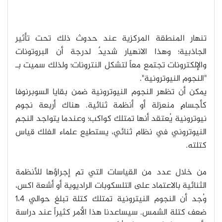
تنهار المنطقة المركزية عند حدوث ذلك تحت تأثير
الجاذبية؛ وهذا الانهيار شديدٌ لدرجة أن البروتونات
والإلكترونات تجتمع معاً لتشكل النترونات؛ ولذلك سميت بـ
"النجوم النيوترونية".
يمكن أن تظهر النجوم النيوترونية ضمن بقايا السوبرنوفا
كأجسامٍ منعزلة أو أنظمة ثنائية. هناك أربعة نجوم
نيوترونية يُعتقد أنها تمتلك كواكب؛ وعندما يتواجد النجم
النيوتروني في نظام ثنائي، يستطيع علماء الفلك قياس
كتلته.
من خلال عدد من القياسات التي تم إجراؤها للأنظمة
الثنائية بالاعتماد على التلسكوبات الراديوية أو أشعة اكس،
وُجد أن النجوم النيترونية تمتلك كتلة تبلغ حوالي 1،4
ضعف كتلة الشمس. سيساعدنا هذا الأمر كثيراً عند دراسة