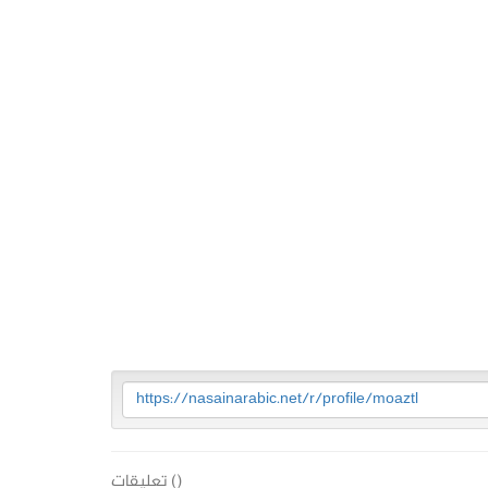
https://nasainarabic.net/r/profile/moaztl
(
) تعليقات