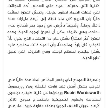
الأقنية التي حفرتها المياه على السطح، أحد المجالات
التي شغلت العلماء لعقود طويلة. وتتمثل الفكرة السائدة
حاليًا بأنّ المريخ كان منذ ثلاثة إلى أربعة مليارات سنة
دافئاً، ورطباً، وشبيهاً بالأرض، مع وجود بحر شمالي على
سطحه. وهي ظروف يمكن أن تهيئ لوجود الحياة. وهذه
الفكرة أكثر انتشارًا بشكل عام من الاعتقاد الذي يقول بأنّ
الكوكب كان باردًا ومتجمدًا، وأنّ المياه كانت محتجزة عليه
بشكل جليدي لمعظم الوقت، وهي الظروف التي تعيق
تطوّر الحياة.
ولمعرفة النموذج الذي يفسّر المظاهر المشاهدة حاليًا على
الكوكب بشكل أفضل فقد قامت الباحثة روبن ووردسورث
Robin Wordsworth
وزملاؤها من كلية هارفارد بولسون
للهندسة والعلوم التطبيقية باستخدام نموذج ثلاثي
الأبعاد لدوران الغلاف الجوي؛ بهدف مقارنة دورة الماء على