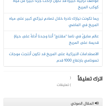
عواصف ترابية كبيرة قد تكون أزاحت جزءًا كبيرًا من مياه
كوكب المريخ
ربما تكونت نيازك نادرة خلال تصادمٍ نيزكيٍ كبير على مياه
المريخ في الماضي
عالم سابقٌ في ناسا “مقتنع" أننا وجدنا أدلةً على حياةٍ
قديمة على المريخ
الاصطدامات النيزكية على المريخ قد تكون أنتجت موجات
تسونامي بارتفاع 1000 قدم
اترك تعليقاً
(
) تعليقات
المقال الصوتي