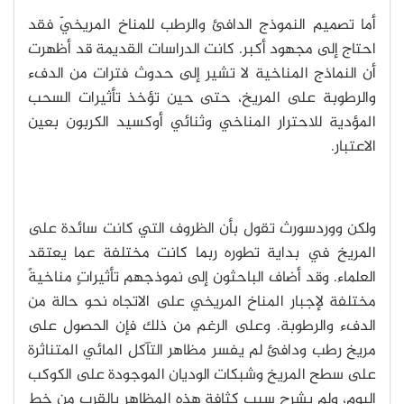
أما تصميم النموذج الدافئ والرطب للمناخ المريخيّ فقد
احتاج إلى مجهود أكبر. كانت الدراسات القديمة قد أظهرت
أن النماذج المناخية لا تشير إلى حدوث فترات من الدفء
والرطوبة على المريخ، حتى حين تؤخذ تأثيرات السحب
المؤدية للاحترار المناخي وثنائي أوكسيد الكربون بعين
الاعتبار.
ولكن ووردسورث تقول بأن الظروف التي كانت سائدة على
المريخ في بداية تطوره ربما كانت مختلفة عما يعتقد
العلماء. وقد أضاف الباحثون إلى نموذجهم تأثيراتٍ مناخيةً
مختلفة لإجبار المناخ المريخي على الاتجاه نحو حالة من
الدفء والرطوبة. وعلى الرغم من ذلك فإن الحصول على
مريخ رطب ودافئ لم يفسر مظاهر التآكل المائي المتناثرة
على سطح المريخ وشبكات الوديان الموجودة على الكوكب
اليوم، ولم يشرح سبب كثافة هذه المظاهر بالقرب من خط