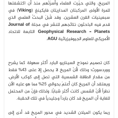
المريخ، والتي حيّرت العلماء وأسرَتْهم منذ أن اكتشفتها
للمرة الأولى المركبتان المداريتان فايكينغ (
Viking
) في
سبعينيات القرن العشرين. وقد قُبلَ البحثُ العلمي الذي
قدم فيه الباحثون نتائجهم للنشر في مجلة
Journal of
Geophysical Research – Planets
التابعة للاتحاد
الأمريكي للعلوم الجيوفيزيائية
AGU
.
كان تصميم نموذج السيناريو البارد أكثر سهولة كما يشرح
ووردسورث؛ وذلك لأنّ المريخ لا يحصل إلا على 43% فقط
من مقدار الطاقة الشمسية التي تصل إلى كوكب الأرض،
ويعتقد أن المريخ كان أعتمَ بحوالي 25% مما هو عليه الآن
نظراً لأنّ الشمس كانت أكثر شبابًا. ولذلك فإنّ من المحتمل
للغاية أن المريخ قد كان بارداً وجليدياً في تلك الحقبة.
ربما يكون الميلان الشديد في محور المريخ قد أدى إلى