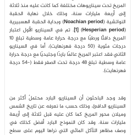
المريخ تحت سيناريوهات مختلفة كما كانت عليه منذ ثلاثة
إلى أربعة مليارات سنة، وذلك خلال نهاية الحقبة
النواتشية (
Noachian period
) وبداية الحقبة الهسبيرية
)
Hesperian period
(
[1]
. تم في السيناريو الأول اعتبار
المريخ دافئًا ورطبًا مع درجة حرارة عامة وسطية تبلغ 10
درجات مئوية (50 درجة فهرنهايت)، أما في السيناريو
الثاني فقد اعتبر المريخ عالمًا باردًا وجليديًا مع درجة حرارة
عامة وسطية تبلغ 48 درجة تحت الصفر فقط (-54 درجة
فهرنهايت).
وقد وجد الباحثون أن السيناريو البارد محتملٌ أكثر من
السيناريو الدافئ، وذلك حسب ما نعرفه عن تاريخ الشمس
وميلان محور المريخ كما كان عليه قبل ثلاثة إلى أربعة
مليارات سنة. وقد كان النموذج البارد أفضل كذلك في
وصف مظاهر التآكل المائي التي نراها اليوم على سطح