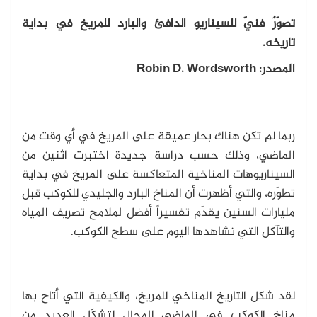
تصوّرٌ فنيّ للسيناريو الدافئ والبارد للمريخ في بداية
تاريخه.
المصدر: Robin D. Wordsworth
ربما لم تكن هناك بحار عميقة على المريخ في أي وقت من
الماضي، وذلك حسب دراسة جديدة اختبرت اثنين من
السيناريوهات المناخية المتعاكسة على المريخ في بداية
تطوّره، والتي أظهرت أن المناخ البارد والجليدي للكوكب قبل
مليارات السنين يقدّم تفسيراً أفضل لملامح تصريف المياه
والتآكل التي نشاهدها اليوم على سطح الكوكب.
لقد شكل التاريخ المناخي للمريخ، والكيفية التي أتاح بها
مناخ الكوكب في الماضي المجال لتشكّل العديد من