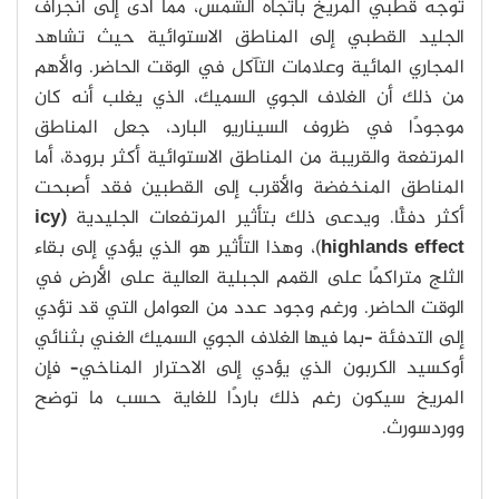
توجه قطبي المريخ باتجاه الشمس، مما أدى إلى انجراف
الجليد القطبي إلى المناطق الاستوائية حيث تشاهد
المجاري المائية وعلامات التآكل في الوقت الحاضر. والأهم
من ذلك أن الغلاف الجوي السميك، الذي يغلب أنه كان
موجودًا في ظروف السيناريو البارد، جعل المناطق
المرتفعة والقريبة من المناطق الاستوائية أكثر برودة، أما
المناطق المنخفضة والأقرب إلى القطبين فقد أصبحت
أكثر دفئًا. ويدعى ذلك بتأثير المرتفعات الجليدية
(icy
highlands effect
)، وهذا التأثير هو الذي يؤدي إلى بقاء
الثلج متراكمًا على القمم الجبلية العالية على الأرض في
الوقت الحاضر. ورغم وجود عدد من العوامل التي قد تؤدي
إلى التدفئة –بما فيها الغلاف الجوي السميك الغني بثنائي
أوكسيد الكربون الذي يؤدي إلى الاحترار المناخي– فإن
المريخ سيكون رغم ذلك باردًا للغاية حسب ما توضح
ووردسورث.