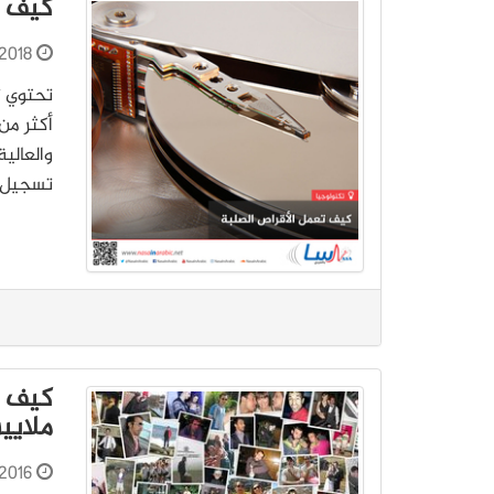
كيف ت
2018
تحتوي ت
أكثر من 
تسجيل ف
كيف ت
ملايين
2016