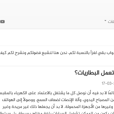
فات
ا
جواب بقي لغزاً بالنسبة لكم، نحن هنا لنشبع فضولكم ونشرح لكم كي
عمل البطاريات؟
17-03-
لمًا لا بد فيه أن نوصل كل ما يشتغل بالاعتماد على الكهرباء بالمقبس
من المصباح اليدوي، وآلة الإنصات لضعاف السمع، ووصولًا إلى الهواتف
 وغيرها من الأجهزة المحمولة. لا بد أن يجعلها ذلك غير مريحة وغير
لن يكون من الممكن تشغيل السيارات بلفة مفتاح بسيطة، بل سيتط