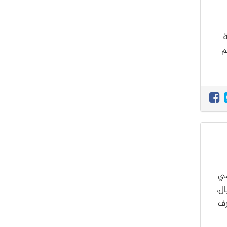
ة
م
مي
يال،
رف