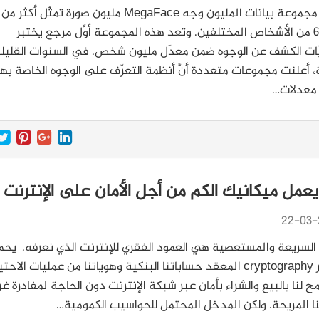
تتضمن مجموعة بيانات المليون وجه MegaFace مليون صورة تمثّل أكثر من
690,000 من الأشخاص المختلفين. وتعد هذه المجموعة أوَّل مرجع يختبر
ّات الكشف عن الوجوه ضمن معدّل مليون شخص. في السنوات القليل
، أعلنت مجموعات متعددة أنَّ أنظمة التعرّف على الوجوه الخاصة به
معدلات…
عمل ميكانيك الكم من أجل الأمان على الإنترنت
22-03-
 السريعة والمستعصية هي العمود الفقري للإنترنت الذي نعرفه. يح
التشفير cryptography المعقد حساباتنا البنكية وهوياتنا من عمليات الاحت
ح لنا بالبيع والشراء بأمان عبر شبكة الإنترنت دون الحاجة لمغادرة غ
 المريحة. ولكن المدخل المحتمل للحواسيب الكمومية…