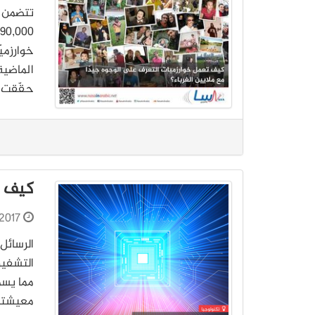
خوارزمي
الماضية
حقّقت 
كيف ي
2017
الرسائل
مما يسم
معيشتنا