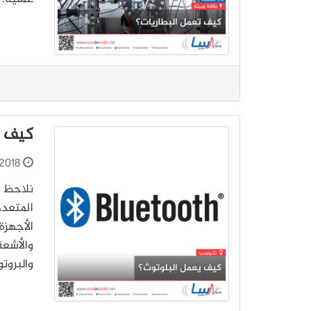
كيف ي
2018
نلاحظ ع
المتعدد
الأجهزة
والأشعة
والبروت