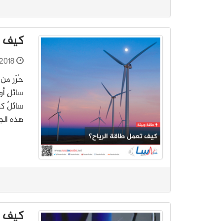
كيف ت
2018
سائلٍ أ
سائلٌ كغ
هذه الج
كيف ت