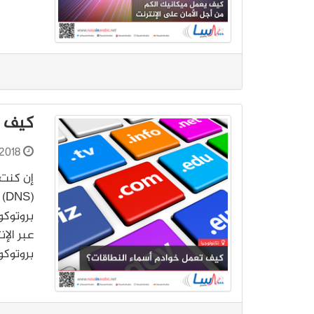
كيف ت
2018
إن كنت 
بروتوكو
عبر الإ
بروتوك