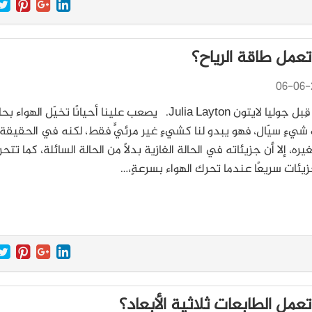
عمل طاقة الرياح؟
06-06-
حُرّر من قِبل جوليا لايتون Julia Layton. يصعب علينا أحيانًا تخيّل الهواء ب
و شيءٍ سيّال، فهو يبدو لنا كشيءٍ غير مرئيٍّ فقط، لكنه في الحقيقة
يره، إلا أن جزيئاته في الحالة الغازية بدلًا من الحالة السائلة، كما تتح
زيئات سريعًا عندما تحرك الهواء بسرعةٍ،…
عمل الطابعات ثلاثية الأبعاد؟