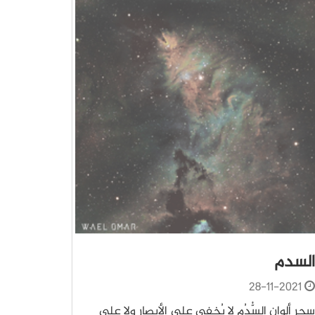
السدم
28-11-2021
سحر ألوان السُّدُم لا يُخفى على الأبصار ولا على