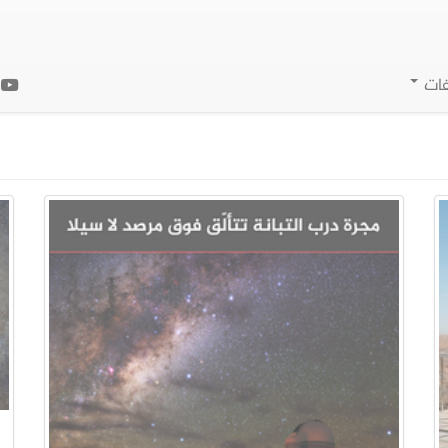
فات
ا