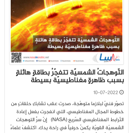
التّوهجاتُ الشمسيّة تتفجّرُ بطاقةٍ هائلةٍ
بسبب ظاهرةٍ مغناطيسيّة بسيطة
10-07-2022
تصوّر فنيّ لبلازما متوهّجة، صدرت عقب تشابكِ حلقاتٍ من
خطوط المجال المغناطيسي، التي انفجرت بفعل إعادة
التّرابط المغناطيسي السّريع (NASA) إنّ سرَّ التوهجات
الشمسيّة القويّة يكمنُ حرفياً في راحة يدك. اكتشفَ علماءُ