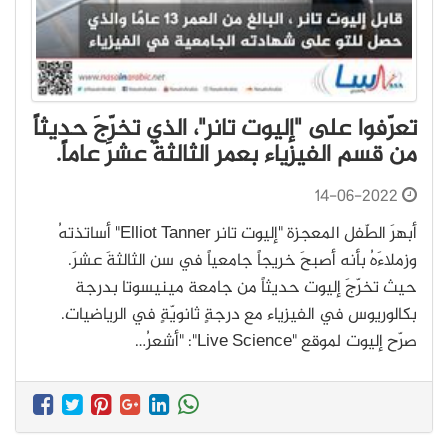
تعرّفوا على "إليوت تانر"، الذي تخرّجَ حديثاً
من قسم الفيزياء بعمر الثالثةَ عشرَ عاماً.
14-06-2022
أبهرَ الطّفل المعجزة "إليوت تانر Elliot Tanner" أساتذتهُ
وزملاءَهُ بأنه أصبحَ خريجاً جامعياً في سن الثالثةَ عشرَ.
حيث تخرّجَ إليوت حديثاً من جامعة مينيسوتا بدرجة
بكالوريوس في الفيزياء مع درجةٍ ثانويّةٍ في الرياضيات.
صرّح إليوت لموقع "Live Science": "أشعرُ…