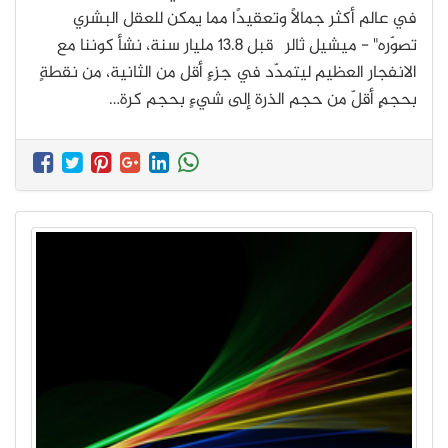
في عالم أكثر جمالًا وتعقيدًا مما يمكن للعقل البشري
تصوّره" - ميشيل ثالر قبل 13.8 مليار سنة، نشأ كوننا مع
الانفجار العظيم ليتمدّد في جزءٍ أقل من الثانية، من نقطةٍ
بحجمٍ أقلّ من حجم الذرة إلى شيءٍ بحجم كرة…