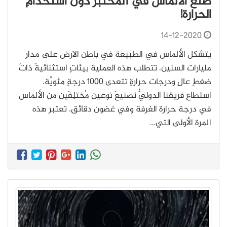
صنع الألماس في المختبر دونَ استخدامِ
الحرارة!
14-12-2020
يتشكل الألماس في الطبيعة في باطن الارض على مدارِ
مليارات السنين. تتطلب هذه العملية بيئاتٍ استثنائيةً ذاتَ
ضغطٍ عالٍ ودرجات حرارةٍ تتعدى 1000 درجةٍ مئويَّة.
استطاع فريقنا الدوليُّ تصنيعَ نوعينِ مُختلِفَينِ من الألماس
في درجة حرارة الغرفة وفي غضون دقائق. تعتبر هذه
المرة الأولى التي…