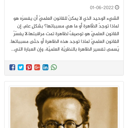
01-06-2022
الشيء الوحيد الذي لا يمكنُ للقانون العلميّ أن يفسرَه هو
لماذا توجدُ الظّاهرة أو ما هي مسبباتها؟ بشكلٍ عام، إن
القانون العلميّ هو توصيفٌ لظاهرة تمت مراقبتها،لا يفسّرُ
القانون العلميّ لماذا توجد هذه الظاهرة أو حتّى مسبباتها.
يُسمى تفسير الظاهرة بالنظريّة العلميّة، وإن العبارة التي…