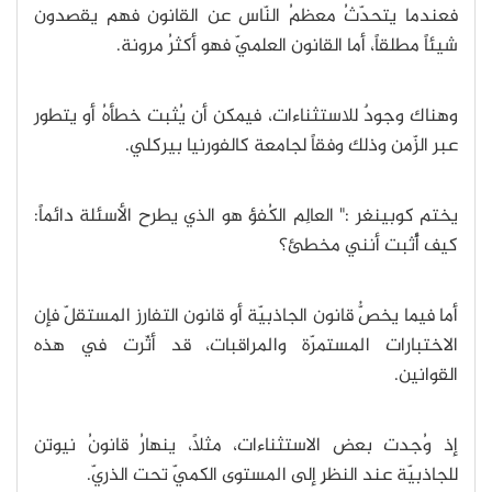
فعندما يتحدّثُ معظمُ النّاس عن القانون فهم يقصدون
شيئاً مطلقاً، أما القانون العلميّ فهو أكثرُ مرونة.
وهناك وجودٌ للاستثناءات، فيمكن أن يُثبت خطأهُ أو يتطور
عبر الزّمن وذلك وفقاً لجامعة كالفورنيا بيركلي.
يختم كوبينغر :" العالِم الكُفؤ هو الذي يطرح الأسئلة دائماً:
كيف أُثبت أنني مخطئ؟
أما فيما يخصُّ قانون الجاذبيّة أو قانون التفارز المستقلّ فإن
الاختبارات المستمرّة والمراقبات، قد أثّرت في هذه
القوانين.
إذ وُجدت بعض الاستثناءات، مثلاً، ينهارُ قانونُ نيوتن
للجاذبيّة عند النظرِ إلى المستوى الكميّ تحت الذريّ.