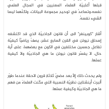
قبلها أغلبيّة العلماء المعنيين في المجال العلمي
نفسه،وتساعدُ في توحيدِ مجموعة البيانات، ولكنّهما ليسا
الشيء نفسهُ.
أشار "كوبينغر" الى أن قانون الجاذبيّة الذي قد اكتشفه
إسحاق نيوتن في القرن السابع عشر، يصفُ رياضيّاً كيفيّة
تفاعل جسمين مختلفين في الكون مع بعضهما، على أية
حال، لا يفسّر قانون نيوتن ما هي الجاذبيّة ولا كيفية
عملها.
ولم يحدث ذلك إلّا بعد مضيّ ثلاثةِ قرون لاحقة عندما طوّر
ألبرت أينشتاين نظريّة النسبية التي مكّنت العلماءَ من فهم
ما هي الجاذبيّة وكيفية عملها.