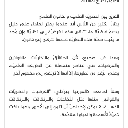
العلماء لطرح الأسئلة".
الفرق بين النظريّة العلميّة والقانون العلميّ:
يظنُ الكثير من النّاس أنه عندما يعثرُ العلماء على دليلٍ
يدعمُ فرضيّة ما، تترقى هذه الفرضيّة إلى نظريّة،وإن وُجد
ما يثبت صحّة هذه النظريّة عندها تترقى إلى قانون.
وهذا غير صحيح، لأن الحقائقَ والنظريّات والقوانين
والفرضيات، هي عناصر منفصلة عن الطريقة العلميّة،
وعلى الرّغم من تطورها، إلا أنها لا ترتقي إلى مفهومٍ آخر.
وفقاً لجامعة كالفورنيا بيركلي: "الفرضياتُ والنظريّات
والقوانين مثلها مثل التّفاحات والبرتقالات والبرتقالات
الذهبية، لا يمكن لإحداهنّ أن تنمو إلى الأخرى مهما بلغت
كميّةُ الأسمدة والمياهِ المقدّمة.