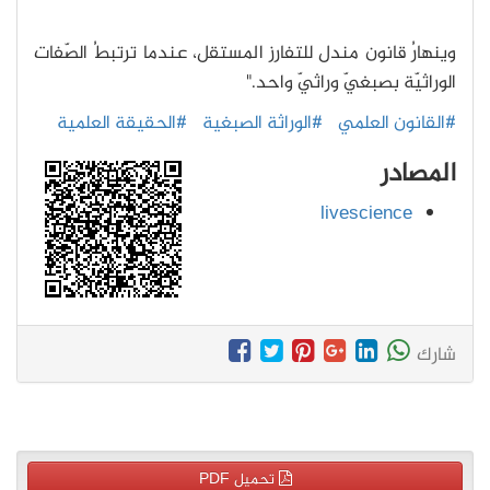
وينهارُ قانون مندل للتفارز المستقل، عندما ترتبطُ الصّفات
الوراثيّة بصبغيّ وراثيّ واحد."
#القانون العلمي
#الوراثة الصبغية
#الحقيقة العلمية
المصادر
livescience
شارك
تحميل PDF