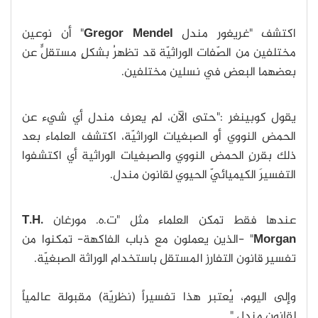
اكتشف "غريغور مندل
Gregor Mendel
" أن نوعين
مختلفين من الصّفات الوراثيّة قد تظهرُ بشكلٍ مستقلٍّ عن
بعضهما البعض في نسلين مختلفين.
يقول كوبينغر :"حتى الآن، لم يعرف مندل أي شيء عن
الحمض النووي أو الصبغيات الوراثيّة، اكتشف العلماء بعد
ذلك بقرنٍ الحمض النووي والصبغيات الوراثية أي اكتشفوا
التفسيرَ الكيميائيّ الحيوي لقانون مندل.
عندها فقط تمكن العلماء مثل "ت.ه. مورغان
T.H.
Morgan
" -الذين يعملون مع ذباب الفاكهة- تمكنوا من
تفسير قانون التفارز المستقل باستخدام الوراثة الصبغيّة.
وإلى اليوم، يُعتبر هذا تفسيراً (نظريّة) مقبولة عالمياً
لقانون مندل."