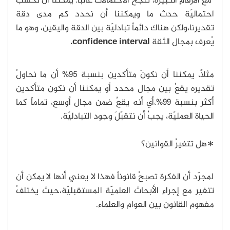
"مع الأرقامِ الكبيرة، تنجحُ الاحتمالات غالباً. يمكننا أن نحسبَ
احتماليّة حدث ما ويمكننا أن نحدد كم مدى دقة
تقديرنا،ولكن هناك دائماً تبادليّة بين الدقة واليقين، وهو ما
يُعرف بمجال الثقة
confidence interval.
مثلاً، يمكننا أن نكونَ متأكدين بنسبة 95% أن ما نحاولُ
تقديره يقعُ بين مجال محدد أو يمكننا أن نكون متأكدين
أكثر بنسبة 99%،أي أنه يقعُ ضمن مجال أوسع، تماماً كما
الحياة العمليّة، يجبُ أن نتقبّلَ وجود التبادليّة.
∗هل تتغيرُ القوانين؟
لمجرّد أن الفكرة تصبحُ قانوناً فهذا لا يعني أنها لا يمكن أن
تتغير مع إجراءِ الأبحاث العلميّة المستقبليّة،حيث يختلفُ
مفهوم القانون بين العوام والعلماء.