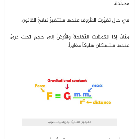
محدّدة.
في حال تغيّرت الظّروف عندها ستتغيرُ نتائجُ القانون.
مثلاً، إذا انكمشت التّفاحةُ والأرضُ إلى حجمٍ تحت ذريّ،
عندها ستسلكان سلوكاً مغايراً.
القوانين العلميّة والرياضيات صورة