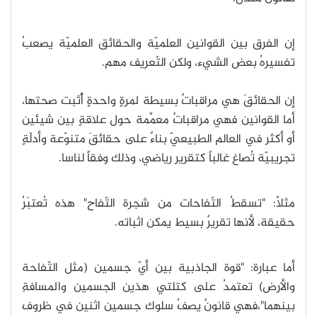
إن الفرق بين القوانين العلميّة والحقائق العلميّة يصعبُ
تفسيرهُ بعض الشيء، ولكن التّعريف مهم.
إن الحقائقَ هي مراقباتٌ بسيطة لمرةٍ واحدةٍ أُثبت صحتها،
أما القوانين فهي مراقباتٌ معمَّمة حول علاقةٍ بين شيئين
أو أكثر في العالم الطبيعيّ بناءً على حقائقَ متنوّعة وأدلّةٍ
تجريبيّة تُصاغ غالباً كتقرير رياضي، وذلك وفقاً لناسا.
مثلاً: "تسقطُ التّفاحات من شجرة التّفاح" هذه تُعتبَرُ
حقيقة، لأنها تقريرٌ بسيط يمكن اثباته.
أما عبارة: "قوة الجاذبية بين أيّ جسمين (مثل التّفاحة
والأرض) تعتمدُ على كتلتي هذين الجسمين والمسافةِ
بينهما"،فهي قانونٌ يصفُ سلوك جسمين اثنين في ظروف