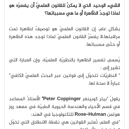
الشيء الوحيد الذي لا يمكنُ للقانون العلميّ أن يفسرَه هو
لماذا توجدُ الظّاهرة أو ما هي مسبباتها؟
بشكلٍ عام، إن القانون العلميّ هو توصيفٌ لظاهرة تمت
مراقبتها،لا يفسّرُ القانون العلميّ لماذا توجد هذه الظاهرة
أو حتّى مسبباتها.
يُسمى تفسير الظاهرة بالنظريّة العلميّة، وإن العبارة التي
تشير إلى :
" النظريّات تتحوّل إلى قوانين عبر البحثِ العلميّ الكافي"
عبارةٌ لا صحة لها.
يقولُ "بيتر كوبينغر
Peter Coppinger"
الأستاذُ المساعد
في قسم الأحياءِ والهندسة الحيوية الطبيّة في معهد روز
هولمن
Rose-Hulman
للتكنولوجيا في الهند:
"في العلم، تُعتبر القوانين هي نقطة الانطلاق التي تخوّل