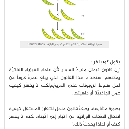
صورة الوراثة الماندلية التي تُظهر نموذج البازلاء. Shutterstock
يقول كوبينغر :
"إن قانون نيوتن مفيدٌ للعلماءِ لأن علماء الفيزياء الفلكيّة
يمكنهم استخدام هذا القانون الذي يبلغ عمرهُ قروناً من
أجل هبوط الروبوتات على المريخ،ولكنه لا يفسّر كيفيّة
عملِ الجاذبيّة أو ماهيتها.
بصورة مشابهة، يصفُ قانون مندل للتفارز المستقل كيفية
انتقال الصّفات الوراثيّة من الآباءِ إلى الأبناء، لكنّه لا يفسّر
كيف أو لماذا يحدثُ ذلك."