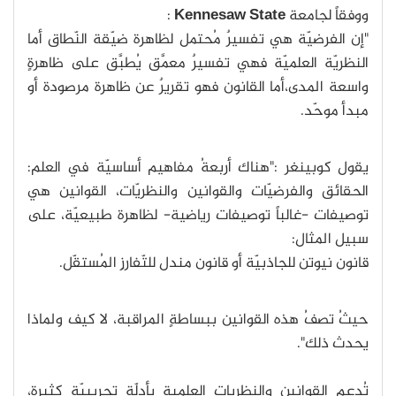
ووفقاً لجامعة
Kennesaw State
:
"إن الفرضيّة هي تفسيرٌ مُحتمل لظاهرة ضيّقة النّطاق أما
النظريّة العلميّة فهي تفسيرٌ معمَّق يُطبَّق على ظاهرةٍ
واسعة المدى،أما القانون فهو تقريرٌ عن ظاهرة مرصودة أو
مبدأ موحّد.
يقول كوبينغر :"هناك أربعةُ مفاهيم أساسيّة في العلم:
الحقائق والفرضيّات والقوانين والنظريّات، القوانين هي
توصيفات -غالباً توصيفات رياضية- لظاهرة طبيعيّة، على
سبيل المثال:
قانون نيوتن للجاذبيّة أو قانون مندل للتّفارزِ المُستقّل.
حيثُ تصفُ هذه القوانين ببساطةٍ المراقبة، لا كيف ولماذا
يحدث ذلك".
تُدعم القوانين والنظريات العلمية بأدلّةٍ تجريبيّة كثيرة،