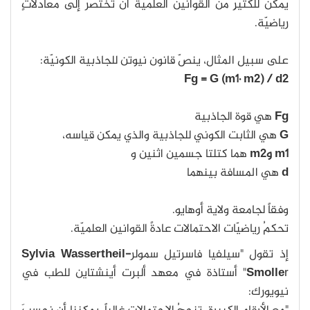
يمكنُ للكثيرِ من القوانين العلميّة أن تُختصر إلى معادلاتٍ
رياضيّة.
على سبيل المثال، ينصّ قانون نيوتن للجاذبية الكونيّة:
Fg = G (m1∙ m2) / d2
Fg
هي قوة الجاذبية
G
هي الثابت الكوني للجاذبية والذي يمكن قياسه،
m1 وm2
هما كتلتا جسمين اثنين و
d
هي المسافة بينهما
وفقاً لجامعة ولاية أوهايو.
تحكمُ رياضيّات الاحتمالات عادةً القوانين العلميّة.
إذ تقول "سيلفيا فاسرتيل سمولر
Sylvia Wassertheil-
Smolle
r" أستاذة في معهد ألبرت أينشتاين للطب في
نيويورك: