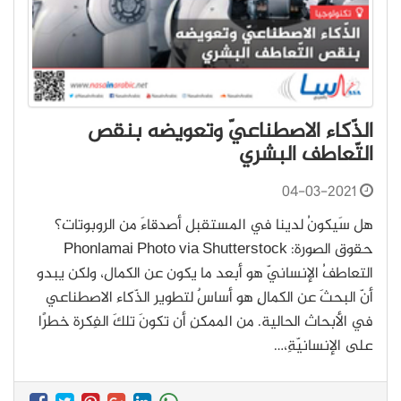
الذّكاء الاصطناعيّ وتعويضه بنقص
التّعاطف البشري
04-03-2021
هل سَيكونُ لدينا في المستقبل أصدقاءَ من الروبوتات؟
حقوق الصورة: Phonlamai Photo via Shutterstock
التعاطفُ الإنسانيّ هو أبعد ما يكون عن الكمال، ولكن يبدو
أنّ البحثَ عن الكمالِ هو أساسٌ لتطوير الذّكاء الاصطناعي
في الأبحاث الحالية. من الممكنِ أن تكونَ تلكَ الفِكرة خطرًا
على الإنسانيّةِ،…