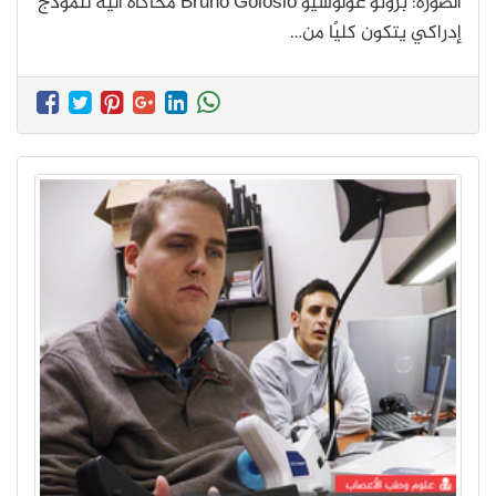
الصورة: برونو غولوسيو Bruno Golosio محاكاةٌ آلية لنموذج
إدراكي يتكون كليًا من…