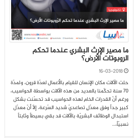
ما مصير الإرث البشري عندما تحكم
الروبوتات الأرض؟
16-03-2018
حلت الآلات مكان الإنسان للقيام بالأعمال لعدّة قرون، ولمدّة
70 سنة تحكّمنا بالعديد من هذه الآلات بواسطة الحواسيب،
ورغم أنّ القدرات الخام لهذه الحواسيب قد تحسّنت بشكل
كبيرٍ جداً وفق معدّلٍ تصاعديّ شديد السّرعة، إلّا أنّ معدّل
استبدال الوظائف البشريّة بالآلات قد بقي بسيطاً وثابتاً
نسبيّاً،…