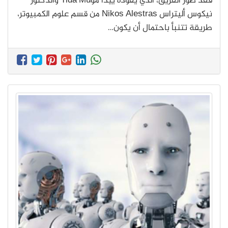
فقد طور الفريق، الذي يقوده ييدا موYida Mu والدكتور
نيكوس أليتراس Nikos Alestras من قسم علوم الكمبيوتر،
طريقة تتنبأ باحتمال أن يكون…