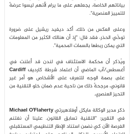
بياناتهم الخاصة، يجعلهم على ما يرام لأنهم ليسوا عرضةً
للتمييز العنصرية".
وعلى العكس من ذلك، أكد ديفيد ريشيل على ضرورة
توخّي الحذر، فقد قال: "إذ أن هنالك الكثير من المعلومات
التي يمكن ربطها بالسمات المحمية".
ويُذكر أن محكمة الاستئناف في لندن قد أعلنت في
أغسطس/آب الماضي أن اعتماد شرطة كارديف
Cardiff
على بصمة الوجه للتعرف على الأشخاص هو أمر غير
قانوني، مرجحةً ذلك من ناحية عدم ضمان خلو التقنية من
التحيز العنصري.
ذكر مدير الوكالة مايكل أوفلاهيرتي
Michael O'Flaherty
في التقرير: "التقنية تسابق القانون. علينا أن نغتنم
الفرصة الآن كي نضمن استناد الإطار التنظيمي المستقبلي