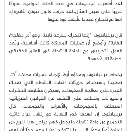
لقد أظهرت الجسيمات في هذه الحالة الدوامية سلوكًا
غريبًا؛ على سبيل المثال، لقد خرقت قانون نيوتن الثاني؛ إذ
أنها لم تتسارع عندما طُبقت قوة عليها.
قال بريليانتوف: "إنها تتحرك بسرعة ثابتة، وهو أمر مفاجئ
للغاية"، وأوضح أن عمليات المحاكاة كانت أساسية، ويُعدّ
العمل التجريبي مع المادة النشطة في العالم الحقيقي
خطوةً تاليةً مهمة.
يخطط بريليانتوف وزملاؤه أيضًا لإجراء عمليات محاكاة أكثر
تعقيدًا باستخدام جزيئات المادة النشطة التي تمتلك
القدرة على معالجة المعلومات، وستكون مشابهة للحشرات
والحيوانات وتساعد على الكشف عن القوانين الفيزيائية
المتعلقة بالمجموعات والأسراب والتجمعات. قال
بريليانتوف إن الهدف في النهاية هو إنشاء مواد ذاتية
التجميع من مادة نشطة ما يجعل فهم مراحل هذا النوع من
المادة أمرًا مهمًا. قال بريليانتوف: "من المهم جدًا أن نعي