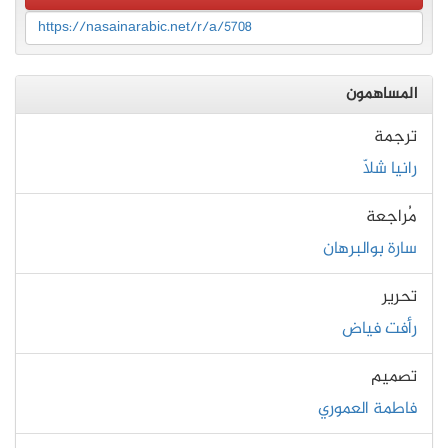
https://nasainarabic.net/r/a/5708
المساهمون
ترجمة
رانيا شلّا
مُراجعة
سارة بوالبرهان
تحرير
رأفت فياض
تصميم
فاطمة العموري