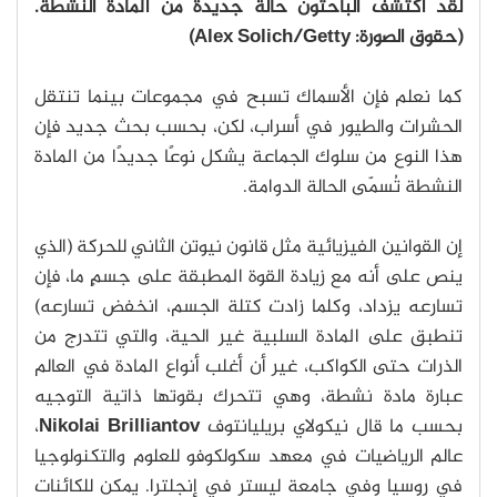
لقد اكتشف الباحثون حالة جديدة من المادة النشطة.
(حقوق الصورة: Alex Solich/Getty)
كما نعلم فإن الأسماك تسبح في مجموعات بينما تنتقل
الحشرات والطيور في أسراب، لكن، بحسب بحث جديد فإن
هذا النوع من سلوك الجماعة يشكل نوعًا جديدًا من المادة
النشطة تُسمّى الحالة الدوامة.
إن القوانين الفيزيائية مثل قانون نيوتن الثاني للحركة (الذي
ينص على أنه مع زيادة القوة المطبقة على جسمٍ ما، فإن
تسارعه يزداد، وكلما زادت كتلة الجسم، انخفض تسارعه)
تنطبق على المادة السلبية غير الحية، والتي تتدرج من
الذرات حتى الكواكب، غير أن أغلب أنواع المادة في العالم
عبارة مادة نشطة، وهي تتحرك بقوتها ذاتية التوجيه
بحسب ما قال نيكولاي بريليانتوف
Nikolai Brilliantov
،
عالم الرياضيات في معهد سكولكوفو للعلوم والتكنولوجيا
في روسيا وفي جامعة ليستر في إنجلترا. يمكن للكائنات