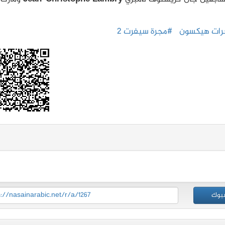
رات هيكسون
#مجرة سيفرت 2
بوك
s://nasainarabic.net/r/a/1267