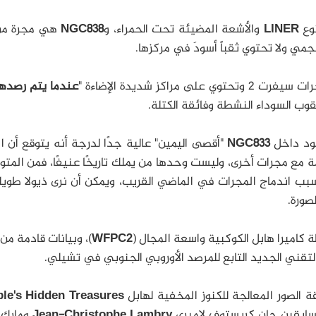
وع
LINER
والأشعة المضيئة تحت الحمراء، و
NGC838
هي مجرة من
جمي ولا تحتوي ثقباً أسودَ في مركزها.
توي على مراكز شديدة الإضاءة "
عندما يتم رصدها
ثقوب السوداء النشطة وفائقة الكتلة.
سود داخل
NGC833
"أقصى اليمين" عالية جدًا لدرجة أنه يتوقع أن ا
 مع مجرات أخرى، وليست وحدها من يملك تاريخًا عنيفًا، فمن المتوق
بب اندماج المجرات في الماضي القريب، ويمكن أن نرى ذيولا طويل
صورة.
كاميرا هابل الكوكبية واسعة المجال (
WFPC2
)، وبيانات قادمة من ا
قني الجديد التابع للمرصد الأوروبي الجنوبي في تشيلي.
الصور المعالجة للكنوز المخفية لهابل
le's Hidden Treasures
سابقين جان كريستوف لامبري
Jean-Christophe Lambry
ومارك ك