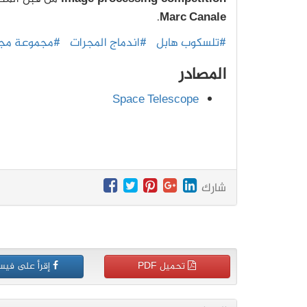
.
Marc Canale
#تلسكوب هابل
#اندماج المجرات
#مجموعة مج
المصادر
Space Telescope
شارك
تحميل PDF
إقرأ على فيس