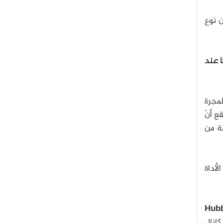
 نوع
 عند
لمجرة
ع أنّ
ة من
لأداة
Hubb
انال