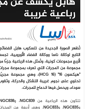
تُظهر الصورة الجديدة من تلسكوب هابل الفضائي
التابع لوكالة ناسا ووكالة الفضاء الأوروبية، تجمعا
لأربعِ مجموعات كونية، وتُمثل هذه الرباعية جزءًا م
مجموعة من المجرات التي تعرف بمجموعة مجرات
"هيكسون 16" (HCG 16)، وهي مجموعة مجريّ
تحتوي على نجوم غريبة التشكل والحركة، وثقوب
سوداء، ويحصل فيها اندماج للمجرات.
تتكون هذه الرباعية من
NGC839
، و
NGC838
و
NGC835
، و
NGC833
، وهي أربعة من المجرات