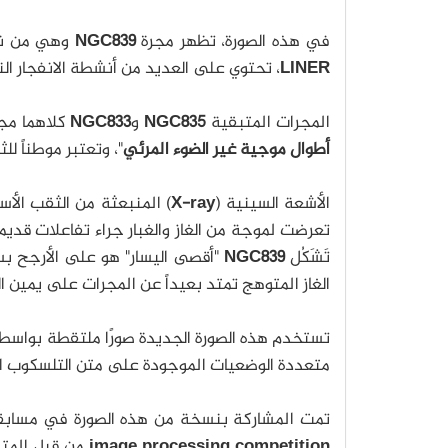
في هذه الصورة، تظهر مجرة
NGC839
وهي من ن
LINER
، تحتوي على العديد من أنشطة الانفجار الن
المجرات المتبقية
NGC835
و
NGC833
كلاهما مجرات سيفرت 2 وتح
أطوال موجية غير الضوء المرئي
"، وتعتبر موطناً لل
الأشعة السينية (
X-ray
) المنبعثة من الثقب الأ
تعرضت لموجة من الغاز والغبار جراء تفاعلات قديمة
تَشَكُل
NGC839
"أقصى اليسار" هو على الأرجح بس
الغاز المتوهج تمتد بعيداً عن المجرات على يمين ال
تستخدم هذه الصورة الجديدة صورًا ملتقطة بواسطة 
متعددة الوضعيات الموجودة على متن التلسكوب الت
تمت المشاركة بنسخة من هذه الصورة في مسابقة 
image processing competition
من قبل المت