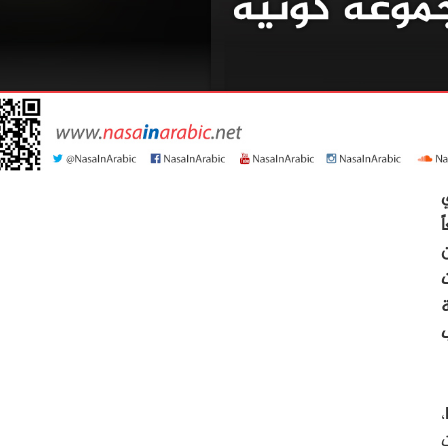
ً
ن
ة
،