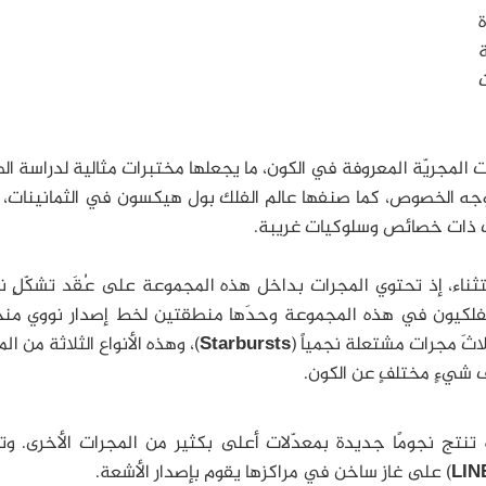
ة
المجريّة المعروفة في الكون، ما يجعلها مختبرات مثالية لدراسة ال
جه الخصوص، كما صنفها عالم الفلك بول هيكسون في الثمانينات، ك
ت ذات خصائص وسلوكيات غريبة.
وعة مجرات هيكسون 16 ليست استثناء، إذ تحتوي المجرات بداخل هذه المجموعة على عُقَد تشكّل
فلكيون في هذه المجموعة وحدَها منطقتين لخط إصدار نووي م
لاثَ مجرات مشتعلة نجمياً (
Starbursts
)، وهذه الأنواع الثلاثة من ال
 شيءٍ مختلفٍ عن الكون.
نتج نجومًا جديدة بمعدّلات أعلى بكثير من المجرات الأخرى. وت
LIN
) على غاز ساخن في مراكزها يقوم بإصدار الأشعة.