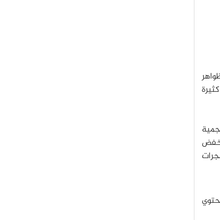
ظواهر
ثيرة
ٍ نجمية
نخفض
مجرات
حتوي