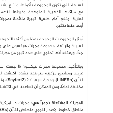
السبعة التي تكوّن المجموعة بأكملها، وتشع بشد
مع مراكزها الذهبية المتوهجة وذيولها الناعمة
الغازية، وتقع أمام خلفية كبيرة منقّطة بمجرات
أبعد منها بكثير.
تُمثل المجموعات المدمجة بعضا من أكثف التجمعات 
الغريبة والرائعة. مجموعة مجرات هيكسون على و
جدًا، ويعتقد أنها تحتوي على عدد كبير من مجرا
وبالتأكيد، مجم
غريبة ومناطق مركزية متوهجة بشدة. اكتشف ال
التأيّن (
LINERs
)، ومجرة سيفرت 2 (
Seyfert2
)، وث
مختلفة تمامًا، ومن الممكن أن تساعدنا في اكتشاف
المجرات المشتعلة نجمياً هي:
مجرات ديناميكية ت
مناطق خطوط الإصدار النووي منخفض التأيّن (
ERs