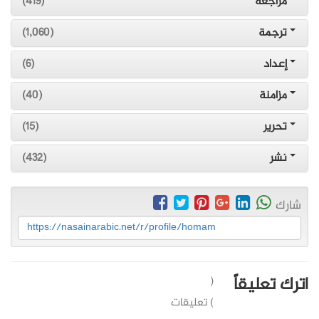
مُراجعة
(419)
ترجمة
(1,060)
إعداد
(6)
مزامنة
(40)
تحرير
(15)
نشر
(432)
شارك
https://nasainarabic.net/r/profile/homam
اترك تعليقاً
(
) تعليقات