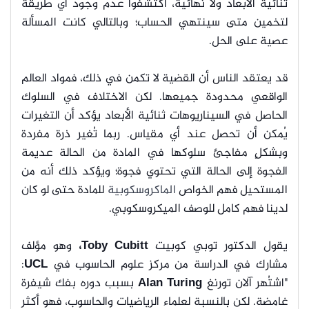
ثنائية الأبعاد ولا نهائية، اكتشفوا عدم وجود أي طريقة
لتخمين متى سينتهي الحساب؛ وبالتالي كانت المسألة
عصية على الحل.
قد يعتقد الناس أن القضية لا تكمن في ذلك، فمواد العالم
الواقعي محدودة جميعها. لكن الاختلاف في السلوك
الحاصل في السيناريوهات ثنائية الأبعاد يؤكد أن التغيرات
يُمكن أن تحصل عند أي مقياس. ربما تُغير ذرة مفردة
وبشكلٍ مفاجئ سلوكها في المادة من الحالة عديمة
الفجوة إلى الحالة التي تحتوي فجوة؛ ويؤكد ذلك أنه من
المستحيل فهم الخواص
الماكروسكوبية
للمادة حتى لو كان
لدينا فهم كامل للوصف الميكروسكوبي.
يقول الدكتور توبي كوبيت
Toby Cubitt،
وهو مؤلف
مشارك في الدراسة من مركز علوم الحاسوب في
UCL
:
"اشتُهر آلان تورنغ
Alan Turing
بسبب دوره بفك شيفرة
غامضة. لكن بالنسبة لعلماء الرياضيات والحاسوب، فهو أكثر