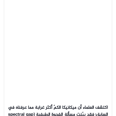
اكتشف العلماء أن ميكانيكا الكمّ أكثر غرابة مما عرفناه في
السابق؛ فقد بيّنت مسألة الفجوة الطيفية (spectral gap