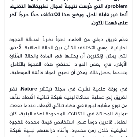
problem)، التي دُرست نتيجةً لمجال تطبيقاتها التقنية،
أنها غير قابلة للحل. ويضع هذا الاكتشاف حدًا حرجًا آخر
على فهمنا للكون.
قدّم فريق دولي من العلماء نهجاً نظرياً لمسألة الفجوة
الطيفية، وهي الاختلاف الكائن بين الحالة الطاقية الأدنى
التي يُمكن لإلكترون أن يحتلها في المادة والحالة المُثارة
الأولى. في بعض المواد، تختفي هذه الفجوة بالكامل،
وعندما يحصل ذلك، يُمكن أن تصبح المواد فائقة الموصلية.
في ورقة علمية نُشرت في مجلة نيتشر
Nature
، نظر
الفريق إلى عملية محاكاة لبنية شبكة ثنائية الأبعاد تتألف
من توزع مشابه لبلورة في فضاء ثنائي الأبعاد. عندما دققت
عملية المحاكاة في التكتلات المحدودة لهذه البنية، كان
العلماء قادرين دوماً على استخلاص قيمة محددة للفجوة
الطيفية خلال زمن محدود. وأثناء دراستهم لبنية شبكة