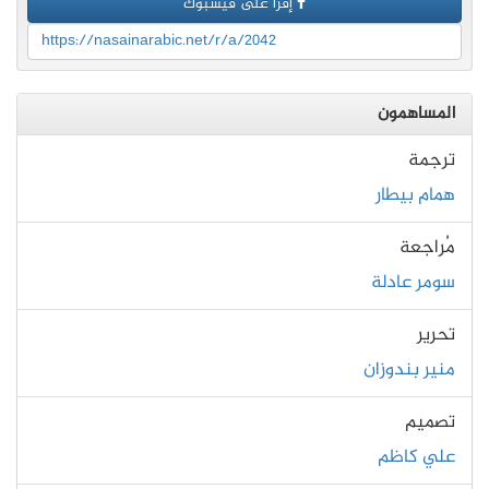
إقرأ على فيسبوك
https://nasainarabic.net/r/a/2042
المساهمون
ترجمة
همام بيطار
مُراجعة
سومر عادلة
تحرير
منير بندوزان
تصميم
علي كاظم