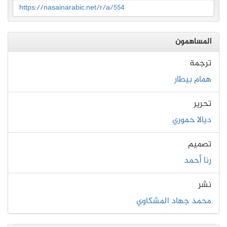
https://nasainarabic.net/r/a/554
المساهمون
ترجمة
همام بيطار
تحرير
ديالا حموري
تصميم
رنا أحمد
نشر
محمد جهاد المشكاوي