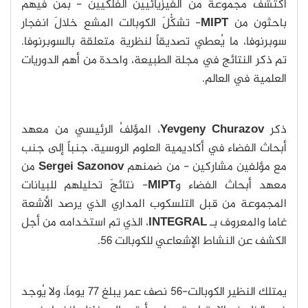
اكتشف مجموعةٌ من الفيزيائيين الفلكيين - بمن فيهم
باحثون من
MIPT
- تشكُّلَ الكوبالت المشع خلالَ انفجار
سوبرنوفا، ما يُعطي تصديقاً لنظرية متعلقة بالسوبرنوفا.
تم ذكر النتائج في مجلة الطبيعة، واحدة من أهم الدوريات
العلمية في العالم.
ذكر
Yevgeny Churazov
، المؤلفُ الرئيسي من معهد
أبحاث الفضاء في أكاديمية العلوم الروسية، جنباً إلى جنب
مع مؤلفين مشاركين - من ضمنهم
Sergei Sazonov
من
معهد أبحاث الفضاء و
MIPT
- نتائجَ تحليلهم للبيانات
المجموعة من قبل التلسكوب المداري الذي يرصد الأشعة
غاما والمعروف بـ
INTEGRAL
، الذي تم استخدامه من أجل
الكشف عن النشاط الإشعاعي للكوبالت 56.
يمتلك النظير الكوبالت-56 نصف عمر يبلغ 77 يوماَ، ولا يُوجد