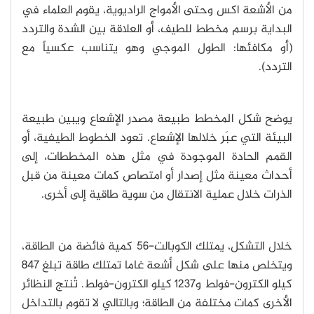
من الأشعة اكس وحتى الأمواج الراديوية، يقوم العلماء في
البداية برسم مخطط للطيف، أو العلاقة بين الشدة والتردد
(أو مكافئها: الطول الموجي وهو يتناسب عكسياً مع
التردد).
يوضح شكل المخطط طبيعة مصدر الإشعاع ويبين طبيعة
البيئة التي عبَر خلالها الإشعاع. تعود الخطوط الطيفية، أو
القمم الحادة الموجودة في مثل هذه المخططات، إلى
أحداث معينة مثل إصدار أو امتصاص كمات معينة من قبل
الذرات خلال عملية الانتقال من سوية طاقية إلى أخرى.
خلال التشكل، يمتلك الكوبالت-56 كمية فائضة من الطاقة،
ويتخلص منها على شكل أشعة غاما تمتلك طاقة تبلغ 847
كيلو الكترون-فولط و1237 كيلو الكترون-فولط. تُنتج النظائر
الأخرى كمات مختلفة من الطاقة؛ وبالتالي لا تقوم بالتداخل