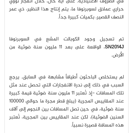
في الظروف الاعتيادية. على أية حال، خلال انفجار نووي
حراري عملاق لسوبرنوفا ما، يتم إنتاج هذا النظير، ذي عمر
النصف القصير، بكميات كبيرة جداً.
تم تسجيل وجود الكوبالت المشع في السوبرنوفا
SN2014J
، الواقعة على بعد 11 مليون سنة ضوئية من
الأرض.
لم يستخلص الباحثون أطيافاً مشابهة في السابق. يرجع
السبب في ذلك إلى ندرة الانفجارات التي تحصل عند مثل
تلك المسافات -إذ تُعتبر 11 مليون سنة ضوئية قيمة كبيرة
عند المقاييس المجرية (يبلغ قطر مجرة ما حوالي 100000
سنة ضوئية، في حين تصل المسافات بين النجوم إلى آلاف
السنين الضوئية)، لكن عند المقاييس بين المجرية، تُعتبر
هذه المسافة قصيرة نسبياً.