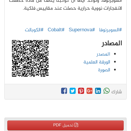
السوبرنوفا، وتُؤكد أيضاً أن كوكبنا يتألف من مادة خضعت
لانفجارات نووية حرارية حصلت عند مقاييس فلكية.
#السوبرنوفا
#Supernova
#Cobalt
#الكوبالت
المصادر
المصدر
الورقة العلمية
الصورة
شارك
تحميل PDF