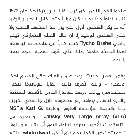
عندما انفجر النجم الذي كون بقايا السوبرنوفا هذا عام 1572
كان ساطعاً جدًا بحيث كان مرئياً حتى خلال النهار. وبالرغم
أنه لم يكن الشخص الأول الذي يرى هذا المشهد الخلاب ولا
حتى الشخص الوحيد،إلا أن عالم الفلك الدنماركي تيخو
براهي
Tycho Brahe
كتب كتاباً عن ملاحظاته الواسعة
لهذا الحدث، حاصلاً بذلك على شرف تسمية النجم تيمناً
باسمه.
وفي العصر الحديث، رصد علماء الفلك حقل الحطام لهذا
الانفجار – والتي تُعرف باسم: بقايا سوبرنوفا تيخو-
مستخدمين بيانات مرصد تشاندرا العامل بالأشعة السينية
والتابع لناسا، بالإضافة إلى مصفوفة كارل جانسكي الكبيرة
جدا والتابعة لمؤسسة العلوم الوطينة
NSF's Karl G.
Jansky Very Large Array (VLA)
، والعديد من
التلسكوبات الأخرى. يعرف العلماء اليوم أن بقايا سوبرنوفا
تيخو نتجت عن انفجار نجم قزم أبيض
white dwarf
، لينتج