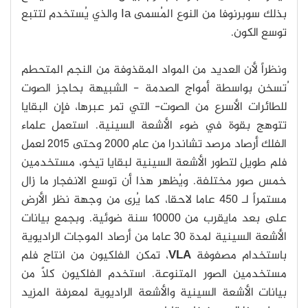
بذلك سوبرنوفا من النوع المُسمى Ia والذي يُستخدم لتتبع
توسع الكون.
ونظراً لأن العديد من المواد المقذوفة من النجم المتحطم
ُتسخن بواسطة أمواج الصدمة - الشبيهة بحاجز الصوت
للطائرات الأسرع من الصوت- التي تمر عبرها، فإن البقايا
تتوهج بقوة في ضوء الأشعة السينية. استعمل علماء
الفلك أرصاد مرصد تشاندرا من عام 2000 وحتى 2015 لعمل
فلم طويل لتطور الأشعة السينية لبقايا تيخو، مستخدمين
خمس صور مختلفة. ويُظهر هذا أن توسع الانفجار ما زال
مستمراً لـ 450 عاما لاحقا، كما يُرى من وجهة نظر الأرض
على بعد مايقرب من 10000 سنة ضوئية. وبجمع بيانات
الأشعة السينية لمدة 30 عاما من أرصاد الموجات الراديوية
باستخدام مصفوفة
VLA
، تمكن الفلكيون من انتاج فلم
مستخدمين الصور المتنوعة. استخدم الفلكيون كلاً من
بيانات الأشعة السينية والأشعة الراديوية لمعرفة المزيد