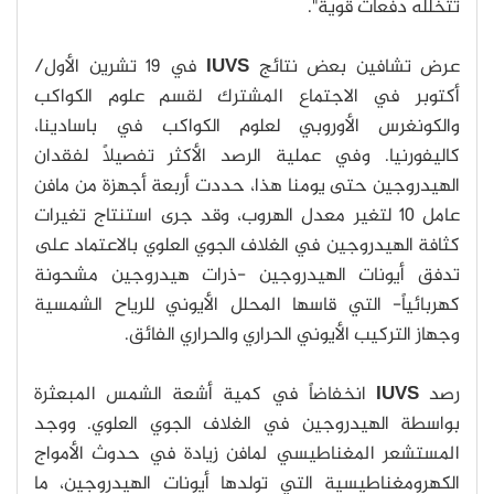
تتخلله دفعات قوية".
عرض تشافين بعض نتائج
IUVS
في 19 تشرين الأول/
أكتوبر في الاجتماع المشترك لقسم علوم الكواكب
والكونغرس الأوروبي لعلوم الكواكب في باسادينا،
كاليفورنيا. وفي عملية الرصد الأكثر تفصيلاً لفقدان
الهيدروجين حتى يومنا هذا، حددت أربعة أجهزة من مافن
عامل 10 لتغير معدل الهروب، وقد جرى استنتاج تغيرات
كثافة الهيدروجين في الغلاف الجوي العلوي بالاعتماد على
تدفق أيونات الهيدروجين -ذرات هيدروجين مشحونة
كهربائياً- التي قاسها المحلل الأيوني للرياح الشمسية
وجهاز التركيب الأيوني الحراري والحراري الفائق.
رصد
IUVS
انخفاضاً في كمية أشعة الشمس المبعثرة
بواسطة الهيدروجين في الغلاف الجوي العلوي. ووجد
المستشعر المغناطيسي لمافن زيادة في حدوث الأمواج
الكهرومغناطيسية التي تولدها أيونات الهيدروجين، ما