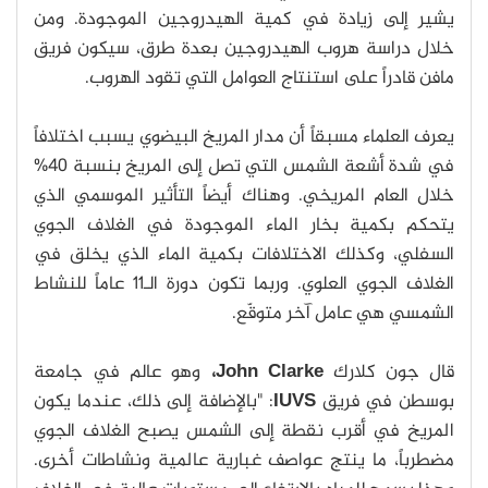
يشير إلى زيادة في كمية الهيدروجين الموجودة. ومن
خلال دراسة هروب الهيدروجين بعدة طرق، سيكون فريق
مافن قادراً على استنتاج العوامل التي تقود الهروب.
يعرف العلماء مسبقاً أن مدار المريخ البيضوي يسبب اختلافاً
في شدة أشعة الشمس التي تصل إلى المريخ بنسبة 40%
خلال العام المريخي. وهناك أيضاً التأثير الموسمي الذي
يتحكم بكمية بخار الماء الموجودة في الغلاف الجوي
السفلي، وكذلك الاختلافات بكمية الماء الذي يخلق في
الغلاف الجوي العلوي. وربما تكون دورة الـ11 عاماً للنشاط
الشمسي هي عامل آخر متوقّع.
قال جون كلارك
John Clarke،
وهو عالم في جامعة
بوسطن في فريق
IUVS
: "بالإضافة إلى ذلك، عندما يكون
المريخ في أقرب نقطة إلى الشمس يصبح الغلاف الجوي
مضطرباً، ما ينتج عواصف غبارية عالمية ونشاطات أخرى.