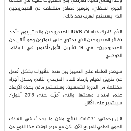
وهذا يسمح للمياه بالارتفاع إلى مستويات عالية في الغلاف
الجوي السفلي، وتوفير مصادر متقطعة من الهيدروجين
الذي يستطيع الهرب بعد ذلك".
قدّم كلارك قياسات
IUVS
للهيدروجين والديتيريوم -أحد
نظائر الهيدروجين الذي يحتوي على نيوترون وهو أثقل من
الهيدروجين- في 19 تشرين الأول/أكتوبر في المؤتمر
الكوكبي.
سيقدر العلماء على التمييز بين هذه التأثيرات بشكل أفضل
عن طريق القيام بأرصاد للعام المريخي الثاني وخلال أجزاء
مختلفة من الدورة الشمسية. وستستمر مافن بهذه الأرصاد
على امتداد مهمتها، والتي أُقرّت حتى 2018 أيلول/
سيبتمبر على الأقل.
قال رحمتي: "كشفت نتائج مافن ما يحدث في الغلاف
الجوي العلوي للمريخ الآن، لكن مع مرور الوقت هذا النوع من