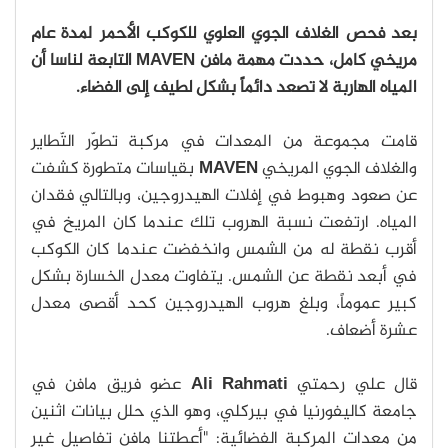
بعد فحص الغلاف الجوي العلوي للكوكب الأحمر لمدة عام
مريخي كامل، حددت مهمة مافن MAVEN التابعة لناسا أن
المياه الهاربة لا تصعد دائماً بشكل لطيف إلى الفضاء.
قامت مجموعة من المعدات في مركبة تطوّر التّطاير
والغلاف الجوي المريخي
MAVEN
بقياسات متطورة كشفت
عن صعود وهبوط في إفلات الهيدروجين، وبالتالي فقدان
المياه. ارتفعت نسبة الهروب تلك عندما كان المريخ في
أقرب نقطة له من الشمس وانخفضت عندما كان الكوكب
في أبعد نقطة عن الشمس. يتفاوت معدل الخسارة بشكل
كبير عموماً، وبلغ هروب الهيدروجين كحد أقصى معدل
عشرة أضعاف.
قال علي رحمتي
Ali Rahmati
عضو فريق مافن في
جامعة كاليفورنيا في بيركلي، وهو الذي حلل بيانات اثنين
من معدات المركبة الفضائية: "أعطتنا مافن تفاصيل غير