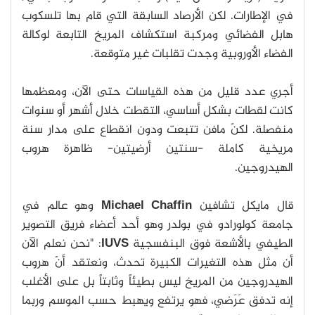
في الإطارات. لكن الأرصاد السابقة التي قام بها تلسكوب
هابل الفضائي ومركبة استكشاف المريخ التابعة لوكالة
الفضاء الأوروبية وجدت تقلبات غير متوقعة.
أجري عدد قليل من هذه القياسات حتى الآن، ومعظمها
كانت لقطات بشكل أساسي، التقطت خلال أشهر أو سنوات
منفصلة. لكنّ مافن تتبعت ودون انقطاع على مدار سنة
مريخية كاملة -سنتين أرضيتين- ظاهرة هروب
الهيدروجين.
قال مايكل تشافين
Michael Chaffin
وهو عالم في
جامعة كولورادو في بولدر وهو أحد أعضاء فريق التصوير
الطيفي بالأشعة فوق البنفسجية
IUVS
: "نحن نعلم الآن
أن مثل هذه التغيرات الكبيرة تحدث، ونعتقد أنّ هروب
الهيدروجين من المريخ ليس بطيئاً وثابتاً بل على الأغلب
إنه تدفق عَرَضي، فهو يرتفع ويهبط حسب الموسم وربما