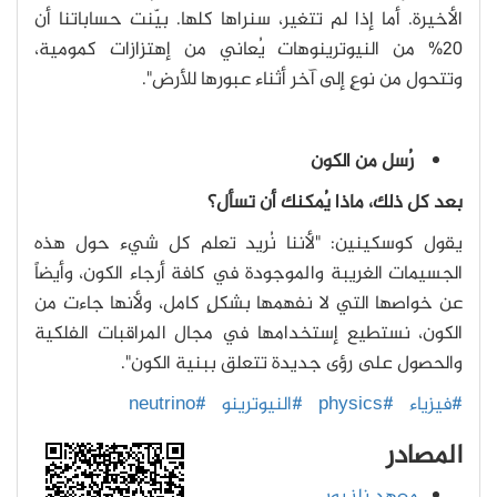
الأخيرة. أما إذا لم تتغير، سنراها كلها. بيّنت حساباتنا أن
20% من النيوترينوهات يُعاني من إهتزازات كمومية،
وتتحول من نوعٍ إلى آخر أثناء عبورها للأرض".
رُسل من الكون
بعد كل ذلك، ماذا يُمكنك أن تسأل؟
يقول كوسكينين: "لأننا نُريد تعلم كل شيء حول هذه
الجسيمات الغريبة والموجودة في كافة أرجاء الكون، وأيضاً
عن خواصها التي لا نفهمها بشكلٍ كامل، ولأنها جاءت من
الكون، نستطيع إستخدامها في مجال المراقبات الفلكية
والحصول على رؤى جديدة تتعلق ببنية الكون".
#فيزياء
#physics
#النيوترينو
#neutrino
المصادر