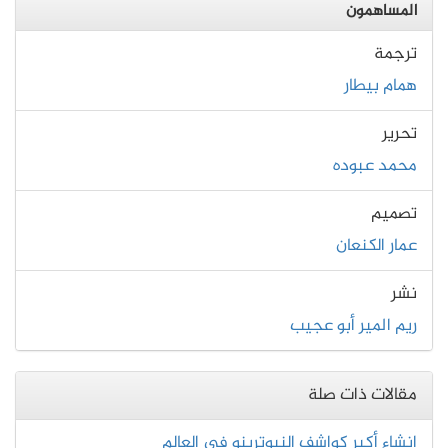
المساهمون
ترجمة
همام بيطار
تحرير
محمد عبوده
تصميم
عمار الكنعان
نشر
ريم المير أبو عجيب
مقالات ذات صلة
إنشاء أكبر كواشف النيوترينو في العالم