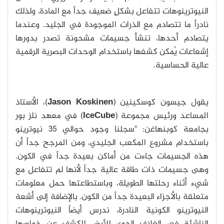
النيوترينوهات تتفاعل بشكلٍ ضعيف جداً مع المادة، ولذلك
نادراً ما تتصادم مع الذرات الموجودة في الجليد. وعندما
يتصادم أحدها، تنشأ جسيمات مشحونة تصدر بدورها
إشعاعات يُمكن كشفها باستخدام الوحدات البصرية الرقمية
عالية الحساسية.
يقول جيسون كوسكينين (
Jason Koskinen
)، الأستاذ
المساعد ورئيس مجموعة (
IceCube
) في معهد نلز بور
بجامعة كوبنهاغن: "سجلنا وجود حوالي 35 نيوترينو
باستخدام مشروع المكعب الجليدي، ومن المرجح جداً أن
هذه الجسيمات جاءت من أماكن بعيدة جداً في الكون.
وهى جسيمات ذات طاقة عالية جداً لأنها لم تتفاعل مع
شيء أثناء رحلتها الطويلة، وباستطاعتها حمل معلومات
متعلقة بالأجزاء البعيدة جداً من الكون. بالإضافة إلى أشعة
النيوترينو الكونية النادرة، ندرس أيضاً النيوترينوهات