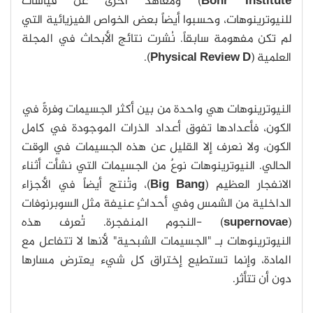
Bohr Institute
) ومعاهد أخرى عن قياسات
للنيوترينوهات، وحسبوا أيضاً بعض الخواص الفيزيائية التي
لم تكن مفهومة سابقاً. نُشرت نتائج الأبحاث في المجلة
العلمية (
Physical Review D
).
النيوترينوهات هي واحدة من بين أكثر الجسيمات وفرةً في
الكون، فأعدادها تفوق أعداد الذرات الموجودة في كامل
الكون، ولا نعرف إلا القليل عن هذه الجسيمات في الوقت
الحالي. النيوترينوهات نوعٌ من الجسيمات التي نشأت أثناء
الانفجار العظيم (
Big Bang
)، وتُنتج أيضاً في الأجزاء
الداخلية من الشمس وفي أحداثٍ عنيفة مثل السوبرنوفات
(
supernovae
) -النجوم المنفجرة. تُعرف هذه
النيوترينوهات بـ "الجسيمات الشبحية" لأنها لا تتفاعل مع
المادة، وإنما تستطيع إختراق كل شيء يعترض مسارها
دون أن تتأثر.