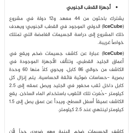
أجهزة القطب الجنوبي
يشترك باحثون من 44 معهد و12 دولة في مشروع
(
IceCube
) الدولي الموجود في القطب الجنوبي؛ ويهدف
ذلك المشروع إلى دراسة الجسيمات الغامضة التي تمتلك
خواصاً غريبة.
(
IceCube
) عبارة عن كاشف جسيمات ضخم ويقع في
أعماق الجليد القطبي، وتتألف الأجهزة الموجودة في
الكاشف من حوالي 86 كابل، ويحوي كلاً منها 60 وحدة
بصرية -حساسات ضوئية فائقة الحساسية. يتم إنزال كل
كابل داخل ثقب محفور في الجليد ويصل عمقه إلى 2.5
كيلومتر -حُفرت تلك الثقوب باستخدام الماء الساخن. يقع
الكاشف عميقاً أسفل السطح، ويبدأ عن عمق يصل إلى 1.5
كيلومتر لينتهي عند 2.5 كيلومتر.
كاشف الجسيمات ضخم البنية وهو ضروري جداً لأن