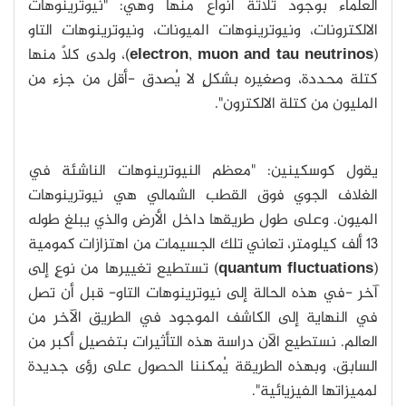
العلماء بوجود ثلاثة أنواع منها وهي: "نيوترينوهات
الالكترونات، ونيوترينوهات الميونات، ونيوترينوهات التاو
(
muon and tau neutrinos
,
electron
)، ولدى كلاً منها
كتلة محددة، وصغيره بشكلٍ لا يُصدق -أقل من جزء من
المليون من كتلة الالكترون".
يقول كوسكينين: "معظم النيوترينوهات الناشئة في
الغلاف الجوي فوق القطب الشمالي هي نيوترينوهات
الميون. وعلى طول طريقها داخل الأرض والذي يبلغ طوله
13 ألف كيلومتر، تعاني تلك الجسيمات من اهتزازات كمومية
(
quantum fluctuations
) تستطيع تغييرها من نوعٍ إلى
آخر -في هذه الحالة إلى نيوترينوهات التاو- قبل أن تصل
في النهاية إلى الكاشف الموجود في الطريق الآخر من
العالم. نستطيع الآن دراسة هذه التأثيرات بتفصيلٍ أكبر من
السابق، وبهذه الطريقة يُمكننا الحصول على رؤى جديدة
لمميزاتها الفيزيائية".