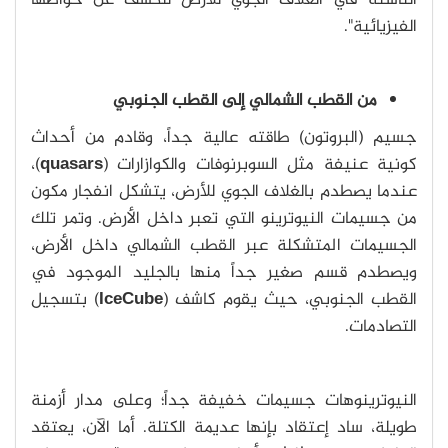
الناشئة في الغلاف الجوي للأرض للكشف عن خواصها
الفيزيائية".
من القطب الشمالي إلى القطب الجنوبي
جسيم (البروتون) طاقته عالية جداً، وقادم من أحداث
كونية عنيفة مثل السوبرنوفات والكوازارات (
quasars
)،
عندما يصطدم بالغلاف الجوي للأرض، يتشكل انفجار مكون
من جسيمات النيوترينو التي تعبر داخل الأرض. وتمر تلك
الجسيمات المتشكلة عبر القطب الشمالي داخل الأرض،
ويصطدم قسم صغير جداً منها بالجليد الموجود في
القطب الجنوبي، حيث يقوم كاشف (
IceCube
) بتسجيل
التصادمات.
النيوترينوهات جسيمات خفيفة جداً؛ وعلى مدار أزمنة
طويلة، ساد إعتقاد بإنها عديمة الكتلة. أما الآن، يعتقد