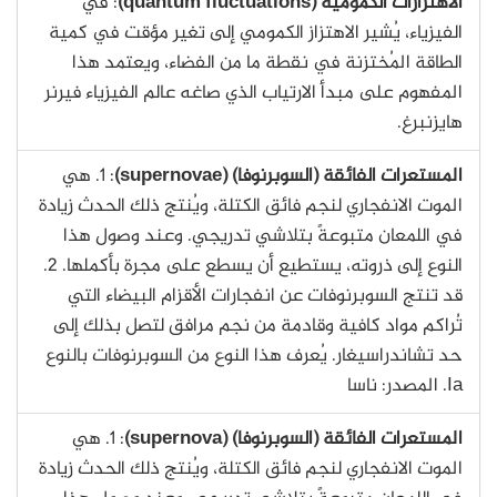
الاهتزازات الكمومية (quantum fluctuations)
: في
الفيزياء، يُشير الاهتزاز الكمومي إلى تغير مؤقت في كمية
الطاقة المُختزنة في نقطة ما من الفضاء، ويعتمد هذا
المفهوم على مبدأ الارتياب الذي صاغه عالم الفيزياء فيرنر
هايزنبرغ.
المستعرات الفائقة (السوبرنوفا) (supernovae)
: 1. هي
الموت الانفجاري لنجم فائق الكتلة، ويُنتج ذلك الحدث زيادة
في اللمعان متبوعةً بتلاشي تدريجي. وعند وصول هذا
النوع إلى ذروته، يستطيع أن يسطع على مجرة بأكملها. 2.
قد تنتج السوبرنوفات عن انفجارات الأقزام البيضاء التي
تُراكم مواد كافية وقادمة من نجم مرافق لتصل بذلك إلى
حد تشاندراسيغار. يُعرف هذا النوع من السوبرنوفات بالنوع
Ia. المصدر: ناسا
المستعرات الفائقة (السوبرنوفا) (supernova)
: 1. هي
الموت الانفجاري لنجم فائق الكتلة، ويُنتج ذلك الحدث زيادة