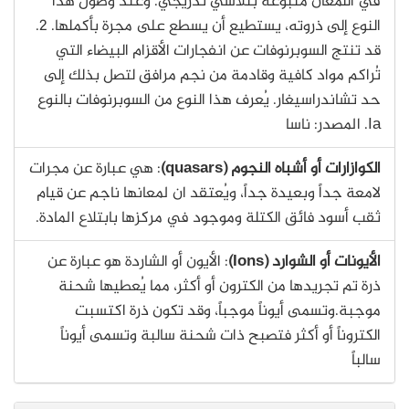
في اللمعان متبوعةً بتلاشي تدريجي. وعند وصول هذا
النوع إلى ذروته، يستطيع أن يسطع على مجرة بأكملها. 2.
قد تنتج السوبرنوفات عن انفجارات الأقزام البيضاء التي
تُراكم مواد كافية وقادمة من نجم مرافق لتصل بذلك إلى
حد تشاندراسيغار. يُعرف هذا النوع من السوبرنوفات بالنوع
Ia. المصدر: ناسا
الكوازارات أو أشباه النجوم (quasars)
: هي عبارة عن مجرات
لامعة جداً وبعيدة جداً، ويُعتقد ان لمعانها ناجم عن قيام
ثقب أسود فائق الكتلة وموجود في مركزها بابتلاع المادة.
الأيونات أو الشوارد (Ions)
: الأيون أو الشاردة هو عبارة عن
ذرة تم تجريدها من الكترون أو أكثر، مما يُعطيها شحنة
موجبة.وتسمى أيوناً موجباً، وقد تكون ذرة اكتسبت
الكتروناً أو أكثر فتصبح ذات شحنة سالبة وتسمى أيوناً
سالباً