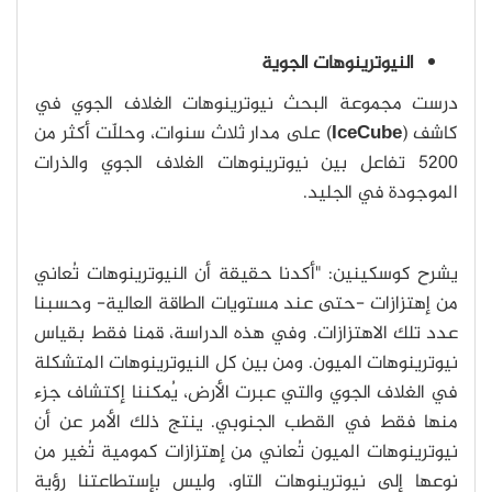
النيوترينوهات الجوية
درست مجموعة البحث نيوترينوهات الغلاف الجوي في
كاشف (
IceCube
) على مدار ثلاث سنوات، وحللّت أكثر من
5200 تفاعل بين نيوترينوهات الغلاف الجوي والذرات
الموجودة في الجليد.
يشرح كوسكينين: "أكدنا حقيقة أن النيوترينوهات تُعاني
من إهتزازات -حتى عند مستويات الطاقة العالية- وحسبنا
عدد تلك الاهتزازات. وفي هذه الدراسة، قمنا فقط بقياس
نيوترينوهات الميون. ومن بين كل النيوترينوهات المتشكلة
في الغلاف الجوي والتي عبرت الأرض، يُمكننا إكتشاف جزء
منها فقط في القطب الجنوبي. ينتج ذلك الأمر عن أن
نيوترينوهات الميون تُعاني من إهتزازات كمومية تُغير من
نوعها إلى نيوترينوهات التاو، وليس بإستطاعتنا رؤية