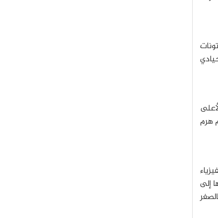
ونات
حيادي
لأعلى
م هرم
يزياء
ا إلى
لصغر