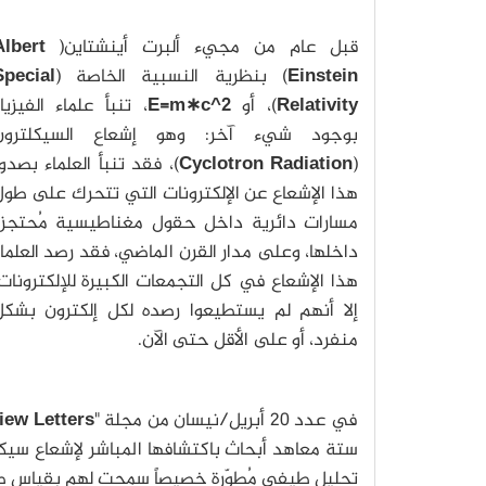
قبل عام من مجيء ألبرت أينشتاين(
Albert
Einstein
) بنظرية النسبية الخاصة (
Special
Relativity
)، أو
E=m∗c^2
، تنبأ علماء الفيزيا
بوجود شيء آخر: وهو إشعاع السيكلترون
(
Cyclotron Radiation
)، فقد تنبأ العلماء بصدو
هذا الإشعاع عن الإلكترونات التي تتحرك على طو
مسارات دائرية داخل حقول مغناطيسية مُحتجزة
داخلها، وعلى مدار القرن الماضي، فقد رصد العلما
هذا الإشعاع في كل التجمعات الكبيرة للإلكترونات
إلا أنهم لم يستطيعوا رصده لكل إلكترون بشكلٍ
منفرد، أو على الأقل حتى الآن.
في عدد 20 أبريل/نيسان من مجلة "
iew Letters
ستة معاهد أبحاث باكتشافها المباشر لإشعاع سيكل
تحليل طيفي مُطوّرة خصيصاً سمحت لهم بقياس طاق