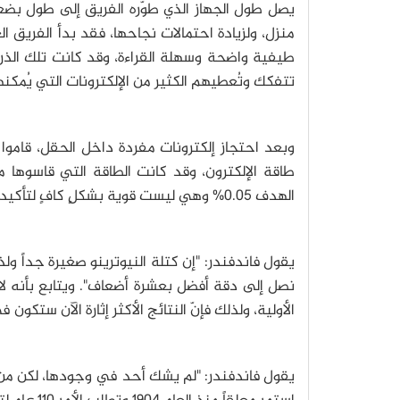
يصل طول الجهاز الذي طوّره الفريق إلى طول ب
منزل، ولزيادة احتمالات نجاحها، فقد بدأ الفريق 
تتفكك وتُعطيهم الكثير من الإلكترونات التي يُم
وبعد احتجاز إلكترونات مفردة داخل الحقل، قامو
الهدف 0.05% وهي ليست قوية بشكلٍ كافٍ لتأكيد كتلة النيوترينو، إلا أنها بداية جيدة جداً.
يقول فاندفندر: "إن كتلة النيوترينو صغيرة جداً و
نصل إلى دقة أفضل بعشرة أضعاف". ويتابع بأنه لا
الأولية، ولذلك فإنّ النتائج الأكثر إثارة الآن ستكو
يقول فاندفندر: "لم يشك أحد في وجودها، لكن من 