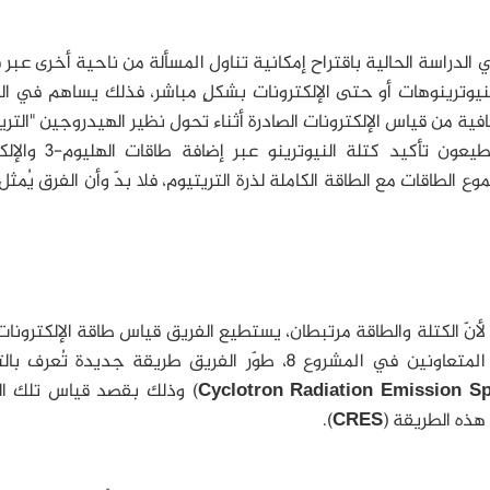
دراسة الحالية باقتراح إمكانية تناول المسألة من ناحية أخرى عبر
النيوترينوهات أو حتى الإلكترونات بشكلٍ مباشر، فذلك يساهم في 
افية من قياس الإلكترونات الصادرة أثناء تحول نظير الهيدروجين "التري
إلى الهليوم-3 نتيجة لتفكك بيتا، فعندها يستطيعون تأكيد كت
ع الطاقات مع الطاقة الكاملة لذرة التريتيوم، فلا بدّ وأن الفرق يُمثل
أنّ الكتلة والطاقة مرتبطان، يستطيع الفريق قياس طاقة الإلكترونا
ثم الحصول على الكتلة، وبعد جمع عشرات من المتعاونين في المشروع 8، طوّر الفريق طريقة جديدة تُ
Cyclotron Radiation Emission S
) وذلك بقصد قياس تلك الك
هذه الطريقة (
CRES
).