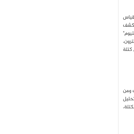
 قياس
الكشف
تيوم"
لة النيوترينو عبر إضافة طاقات الهليوم-3 والإلكترون،
 كتلة
ت ومن
عرف بالتحليل
تلة،