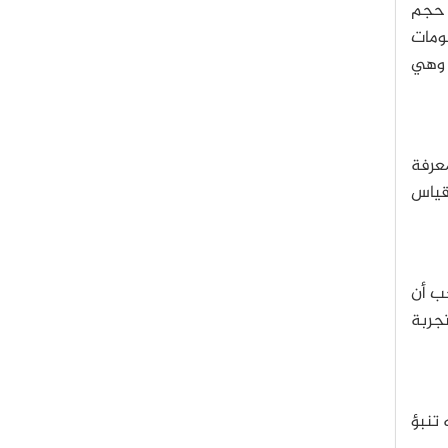
 حجم
لومات
الكريبتون-83 شبه المستقر، وهي
عرفة
 بلغت دقة قياس
جب أن
تجربة
 تنبؤ