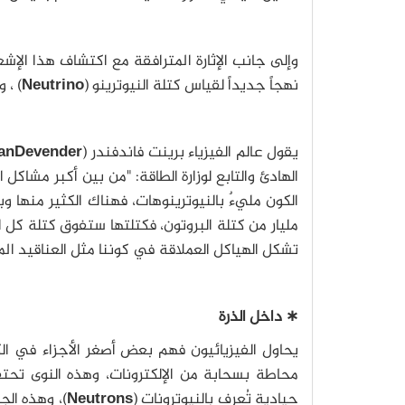
وإلى جانب الإثارة المترافقة مع اكتشاف هذا الإ
نهجاً جديداً لقياس كتلة النيوترينو (
Neutrino
) ، 
يقول عالم الفيزياء برينت فاندفندر (
VanDevender
الهادئ والتابع لوزارة الطاقة: "من بين أكبر مشاكل 
الكون مليءٌ بالنيوترينوهات، فهناك الكثير منها وب
مليار من كتلة البروتون، فكتلتها ستفوق كتلة كل ا
تشكل الهياكل العملاقة في كوننا مثل العناقيد الم
∗ داخل الذرة
يحاول الفيزيائيون فهم بعض أصغر الأجزاء في الك
محاطة بسحابة من الإلكترونات، وهذه النوى تحتف
حيادية تُعرف بالنيوترونات (
Neutrons
)، وهذه ال