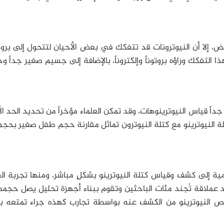
، إلا أن النيوترونات قد تتفكك في بعض الأحيان لتتحول إلى بروت
ذا التفكك وراؤه بروتوناً وإلكتروناً، بالإضافة إلى جسيم صغير جداً و
داً قياس النيوترينوهات، وقد تمكن العلماء مؤخراً من تحديد الحد ا
كتلة النيوترينو مع كتلة النيوترون تماثل مقارنة حجم طفل صغير بحج
ية إلى كشف وقياس كتلة النيوترينو بشكلٍ مباشر، ومنها تجربة الف
 عملاقة تُجند مئات الباحثين وتقوم ببناء أجهزة تحليل يصل حجمه
 النيوترينو من الكشف عنه بواسطة تجارب كهذه جراء تمتعه با