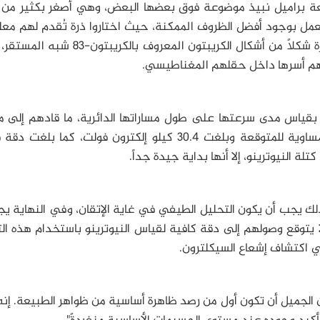
ضعة براميل نبيذ موضوعة فوق بعضها البعض، وهي أصغر بكثير من
العمل بوجود أفضل الظروف الممكنة، حيث اختاروا ذرة تُقدم لهم مع
طيفية واضحة وسهلة القراءة، وقد كانت تلك الذرة شكلاً من أشكال الكريبتون المعروف ب
كنهم أسرها داخل حقلهم المغناطيسي.
ا بقياس مدى سرعتها على طول مساراتها الدائرية، ما قادهم إلى م
طاقة الإلكترون، وقد كانت الطاقة التي قاسوها مساوية للمتوقعة وبلغت 30.4 كيلو إلكترون فولت، كما
لذلك يجب أن يكون التحليل الطيفي في غاية الإتقان، وفي النهاية ي
 يتوقع وصولهم إلى دقة كافية لقياس النيوترينو باستخدام هذه ال
ن في اكتشاف إشعاع السيكلترون.
الجميل أن تكون أول من رصد ظاهرة أساسية من ظواهر الطبيعة. إنه