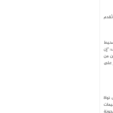
تُقدم
محيط
: "إن
ين من
ر على
 نواة
يمات
حونة