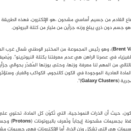
شعاع القادم من جسيم أساسي مشحون ،هو الإلكترون، فهذه الطريقة 
وهو جسم دون ذري يبلغ وزنه جزأين من مليار من كتلة البروتون.
Brent 
)، وهو رئيس المجموعة من المختبر الوطني شمال غرب ال
الفيزياء في عصرنا الراهن هي عدم معرفتنا بكتلة النيوترينو". ويُضيف
التالي من المهم لنا معرفة وزنها، وحتى بوزنها المُقدّر بحوالي جزأ
لمادة العادية الموجودة في الكون كالنجوم، الكواكب والغبار، وستؤث
جرية (
Galaxy Clusters
)".
ون، حيث أن الذرات النموذجية، التي تُكوّن كل المادة، تحتوي على
ظ بجسيمات مشحونة إيجاباً وتُعرف بالبروتونات (
Protons
) وجس
جسيمات هي التي تشكل وزن الذرة، أما الإلكترونات فهي جسيمات مش