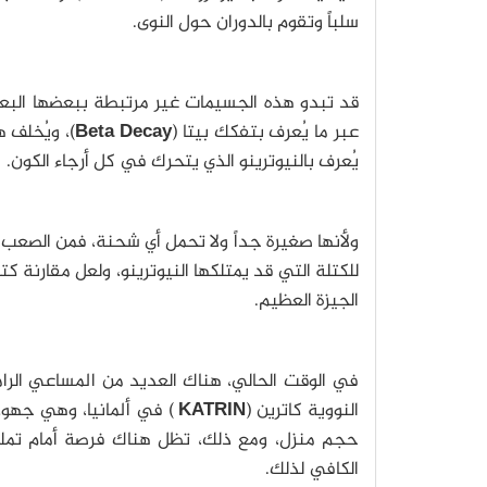
سلباً وتقوم بالدوران حول النوى.
قد تبدو هذه الجسيمات غير مرتبطة ببعضها البعض
عبر ما يُعرف بتفكك بيتا (
Beta Decay
)، ويُخلف ه
يُعرف بالنيوترينو الذي يتحرك في كل أرجاء الكون.
ولأنها صغيرة جداً ولا تحمل أي شحنة، فمن الصعب ج
للكتلة التي قد يمتلكها النيوترينو، ولعل مقارنة 
الجيزة العظيم.
في الوقت الحالي، هناك العديد من المساعي الرام
النووية كاترين (
KATRIN
) في ألمانيا، وهي جهود
حجم منزل، ومع ذلك، تظل هناك فرصة أمام تملص
الكافي لذلك.