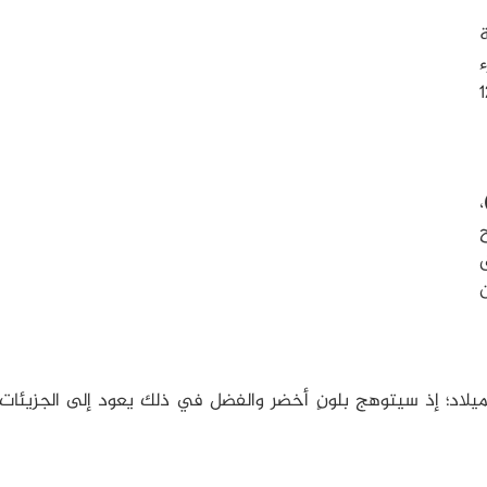
ة
ء
ي 12000
،
ق
ن
الميلاد؛ إذ سيتوهج بلونٍ أخضر والفضل في ذلك يعود إلى الجزيئات