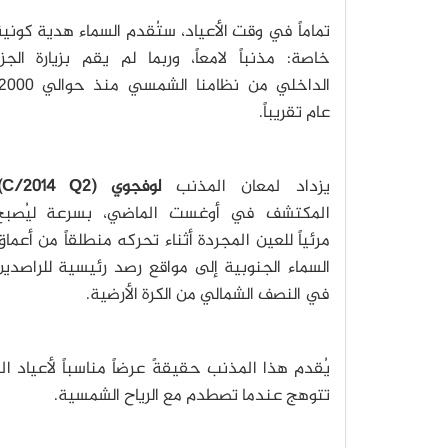
تماماً في وقت الأعياد، ستُقدم السماء هدية كوني
خاصة: مذنباً لامعاً، وربما لم يقم بزيارة الجز
الداخلي من نظامنا الشمسي منذ حوال
عام تقريباً.
يزداد لمعان المذنب
لوفجوي
(C/2014 Q2)
المكتشف في أوغست الماضي، بسرعة ليُصبح
مرئياً للعين المجردة أثناء تحركه منطلقاً من أعما
السماء الجنوبية إلى مواقع رصد رئيسية للراصدي
في النصف الشمالي من الكرة الأرضية.
يُقدم هذا المذنب حقيقةً عرضاً مناسباً لأعياد 
تتوهج عندما تصطدم مع الرياح الشمسية.