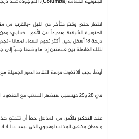
الجنوبية الحمامة (
Columba
)، الموجودة عند درجة
انتظر حتى وقتٍ متأخر من الليل –بالقرب من م
الجنوبية الشرقية وبعيداً عن الأفق الضبابي؛ وم
درجة 18 أسفل يمين أكثر نجوم السماء لمعانا 
لتلك الفاصلة بين قبضتين إذا ما وضعتا جنباً إلى ج
أيضاً، يجب ألا تفوت فرصة التقاط الصور الجميلة مع 
في 28 و29 ديسمبر، سيظهر المذنب مع العنقود النجمي الكروي والمذهل ميسيه 79 الموجود في كوكبة الأرنب (
ولمعان مكافئ للمذنب لوفجوي الذي يبعد عنا 4.4 دقيقة ضوئية فقط.