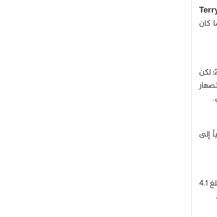
(Terr
ندما كان
لم يتنبأ أحد بإمكانية أن يُصبح المذنب مرئياً للعين المجردة إلا في أواخر الشهر الأول وبدايات الشهر الثاني من عام 2015؛ لكن
صهار
.
ني أنه وصل تقنياً إلى
إذا ما استمر المذنب لوفجوي على مسار لمعانه الحالي، يقول الفلكيون بأنه قد تصل قيمة قدره إلى مستوى مرتفع ويبلغ 4.1