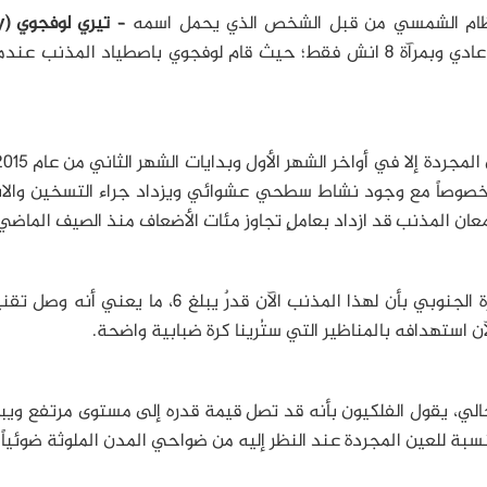
 النظام الشمسي من قبل الشخص الذي يحمل اسمه –
تيري لوفجوي
y
وهو فلكي استرالي يستخدم تلسكوب عادي وبمرآة 8 انش فقط؛ حيث قام لوفجوي باصطياد المذنب ع
خصوصاً مع وجود نشاط سطحي عشوائي ويزداد جراء التسخين والان
معان المذنب قد ازداد بعاملٍ تجاوز مئات الأضعاف منذ الصيف الماضي
في الحقيقة، يذكر بعض الراصدين في نصف الكرة الجنوبي بأن لهذا المذنب الآن قدرٌ يبلغ 6، ما يع
 استهدافه بالمناظير التي ستُرينا كرة ضبابية واضحة.
لنسبة للعين المجردة عند النظر إليه من ضواحي المدن الملوثة ضوئياً.