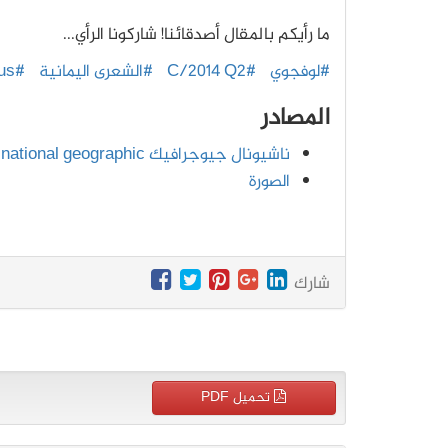
ما رأيكم بالمقال أصدقائنا! شاركونا الرأي...
#لوفجوي
#C/2014 Q2
#الشعرى اليمانية
#Lepus
المصادر
ناشيونال جيوجرافيك national geographic
الصورة
شارك
تحميل PDF