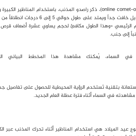
في 21 ديسمبر وعلى الانترنت (online comet-observing forum)، ذكر راصدو المذنب، باستخدام المناظير ال
سماوات مظلمة، أنهم شاهدوا إشارة على وجود ذيل خافت جداً ويمتد على طول حوالي 5 إلى 6 
سم الرئيسي –وهذا الطول مكافئ لحجم يساوي عشرة أضعاف قرص ا
اً إلى جنب.
ي السماء، يُمكنك مشاهدة هذا المخطط البياني الج
الاستعانة بتقنية تَستخدم الرؤية المحيطية للحصول على تفاصيل ج
شاهدته في السماء أثناء فترة عطلة العام الجديد.
ع عيد الميلاد هي استخدام المناظير أثناء تحرك المذنب عبر الك