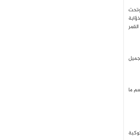
كبيرة وتحت
درجات انطلاقاً من ذؤابة
لقمر
ميل
سم ما
وكبة