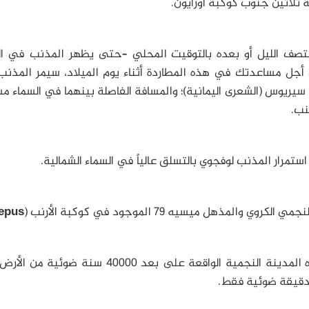
 ثلاثين جنوب كوكبة أورايون.
نتصف الليل أو بعده بالتوقيت المحلي –حتى يظهر المذنب في ال
ن أجل مساعدتك في هذه المطاردة أثناء يوم الميلاد، سيمر المذن
–نجم سيريوس (الشعرى اليمانية)؛ والمسافة الفاصلة بينهما في السماء م
نب.
استمرار المذنب لوفجوي بالتسلق عالياً في السماء الشمالية.
epus
عند التفكير بالأمر، من المذهل حقاً أن تتمتع هذه المدينة النجمية الواقعة على بعد 40000 سنة