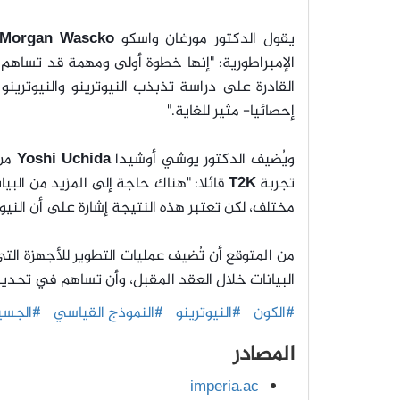
يقول الدكتور مورغان واسكو
Morgan Wascko
الإمبراطورية: "إنها خطوة أولى ومهمة قد تساهم 
القادرة على دراسة تذبذب النيوترينو والنيوترينو
إحصائيا- مثير للغاية."
ويُضيف الدكتور يوشي أوشيدا
Yoshi Uchida
من
تجربة
T2K
قائلا: "هناك حاجة إلى المزيد من البي
مختلف، لكن تعتبر هذه النتيجة إشارة على أن الني
من المتوقع أن تُضيف عمليات التطوير للأجهزة التي
البيانات خلال العقد المقبل، وأن تساهم في تحديد 
#الكون
#النيوترينو
#النموذج القياسي
#الجسيم
المصادر
imperia.ac