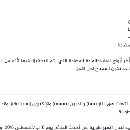
ن
ا
مضادة.
أخر أزواج المادة-المادة المضادة التي يتم التحقيق فيها لأنه من 
 قد تكون المفتاح لحل اللغز.
 نكهات هي التاو (
tau
) والميون (
muon
) والإلكترون (tron
طويلة.
أعلن فريق من الباحثين بينهم علماء