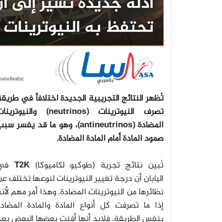
تُظهر النتائج التجريبية الجديدة اختلافاً في طريق
تصرف النيوترينات (neutrinos) والنيوترين
المضادة (antineutrinos)، وهو ما قد يفسر سب
صمود المادة أمام المادة المضادة.
تُبين نتائج تجربة (طوكيو لكاميوكا)
T2K
في
اليابان أن درجة تغيير النيوترينات لنوعها تختلف ع
نظائرها من النيوترينات المضادة. وهذا أمر مهم لأن
إذا ما تصرفت كل أنواع المادة والمادة المضادة
بنفس الطريقة، فلابد أنها أفنت بعضها البعض بع