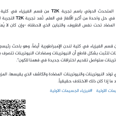
المتحدث الدولي باسم تجربة
T2K
من قسم الفيزياء في كلية 
في حل واحدة من أكبر الألغاز في العلم. تُعد تجربة
T2K
التجربة ا
 المضاد تحت نفس الظروف، والتباين الذي لاحظناه -وإن كان لا يُع
 قسم الفيزياء في كلية لندن الإمبراطورية أيضاً، وهو باحث رئيس
انات لتثبت بشكل قاطع أن النيوترينات ومضادات النيوترينات تتصرف
وترينات ستواصل تقديم اختراقات جديدة في فهمنا للكون".
 تولد النيوترينات والنيوترينات المضادة والكاشف الذي يقيسها، المز
ما إذا كان ذلك الاختلاف حقيقياً.
ات الاولية
#فيزياء الجسيمات الاولية