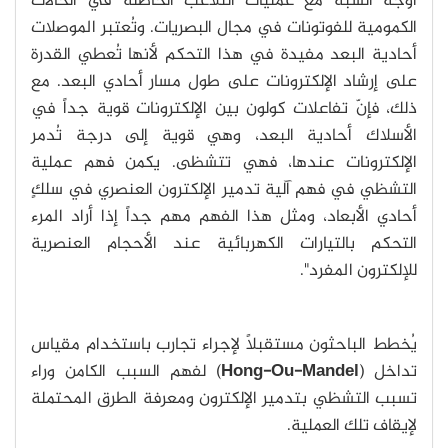
أوجه الشبه مع عمليات التلاعب الحاصلة في الحالات
الكمومية للفوتونات في مجال البصريات. وتُعتبر الموصلات
أحادية البعد مفيدة في هذا التحكم لأنها تُعطي القدرة
على إرشاد الإلكترونات على طول مسار أحادي البعد. مع
ذلك، فإنّ تفاعلات كولون بين الإلكترونات قوية جداً في
الأسلاك أحادية البعد، وهي قوية إلى درجة تُدمر
الإلكترونات عندها، فهي تتشظى. يكمن فهم عملية
التشظي في فهم آلية تدمير الإلكترون العنصري في سلكٍ
أحادي الأبعاد، ومثل هذا الفهم مهم جداً إذا أراد المرء
التحكم بالتيارات الكهربائية عند الأحجام العنصرية
للإلكترون المفرد".
يُخطط الباحثون مستقبلاً لإجراء تجارب باستخدام مقياس
تداخل (
Hong-Ou-Mandel
) لفهم السبب الكامن وراء
تسبب التشظي بتدمير الإلكترون ومعرفة الطرق المحتملة
لإيقاف تلك العملية.