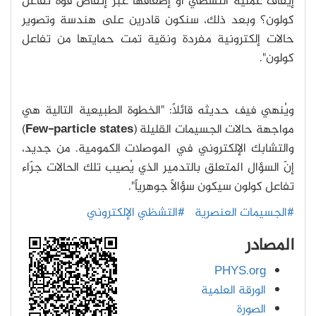
إيقاف عملية التشظي أو إضعافها عبر إنقاص قوة تفاعل
كولون؟ وبعد ذلك، سنكون قادرين على هندسة وتصوير
حالات إلكترونية مفردة ونقية تمت حمايتها من تفاعل
كولون".
ويُنهي فيف حديثه قائلاً: "الخطوة الطبيعية التالية هي
مواجهة حالات الجسيمات القليلة (
Few-particle states
)
والتشابك الإلكتروني في الموصلات الكمومية. من جديد،
إنّ السؤال المتعلق بالتدمير الذي يُصيب تلك الحالات جرّاء
تفاعل كولون سيكون سؤالاً جوهرياً".
#الجسيمات العنصرية
#التشظي الإلكتروني
المصادر
PHYS.org
الورقة العلمية
الصورة