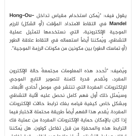
يقول فيف: "يُمكن استخدام مقياس تداخل
Hong-Ou-
Mandel
في التقاط الامتداد المؤقت (أو الشكل) للرزم
الموجية الإلكترونية، التي نستخدمها لتمثيل عملية
التشظي. ويُمكننا أيضاً استعماله في التقاط علاقة الطور
(أو تماسك الطور) بين مكونين من مكونات الرزمة الموجية".
ويُضيف: "تُحدد هذه المعلومات مجتمعةً حالة الإلكترون
المفرد، وتُقدم قدرة كامنة لتصوير التابع الموجي
للإلكترونات المفردة التي تنتشر في موصل أحادي الأبعاد.
وسيُمثل ذلك أول فهم كامل نحصل عليه لآلية التشظي
وبشكلٍ خاص كيفية قيامه بفك ترابط حالات الإلكترونات
المفردة. يُقدم هذا الفهم أيضاً طريقة محتملة لاختبار فيما
إذا كان بالإمكان حماية الإلكترونات المفردة من عملية فك
الترابط هذه والمحفزة من قبل تفاعل كولون. هل يُمكننا