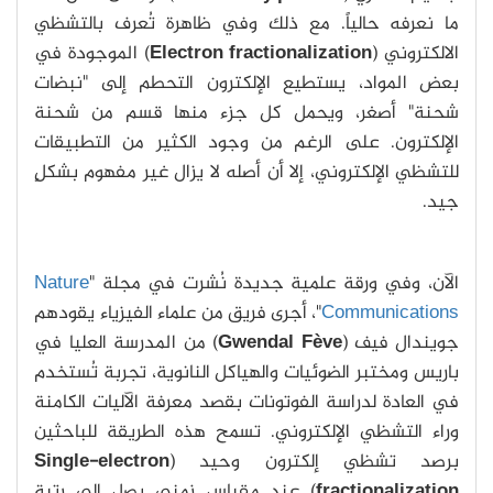
ما نعرفه حالياً. مع ذلك وفي ظاهرة تُعرف بالتشظي
الالكتروني (
Electron fractionalization
) الموجودة في
بعض المواد، يستطيع الإلكترون التحطم إلى "نبضات
شحنة" أصغر، ويحمل كل جزء منها قسم من شحنة
الإلكترون. على الرغم من وجود الكثير من التطبيقات
للتشظي الإلكتروني، إلا أن أصله لا يزال غير مفهوم بشكلٍ
جيد.
الآن، وفي ورقة علمية جديدة نُشرت في مجلة "
Nature
Communications
"، أجرى فريق من علماء الفيزياء يقودهم
جويندال فيف (
Gwendal Fève
) من المدرسة العليا في
باريس ومختبر الضوئيات والهياكل النانوية، تجربة تُستخدم
في العادة لدراسة الفوتونات بقصد معرفة الآليات الكامنة
وراء التشظي الإلكتروني. تسمح هذه الطريقة للباحثين
برصد تشظي إلكترون وحيد (
Single-electron
fractionalization
) عند مقياس زمني يصل إلى رتبة