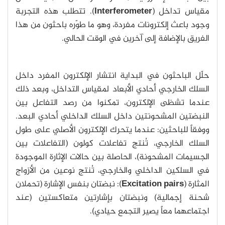
مقياس تداخل (
Interferometer
). تتطلب هذه التجربة
وجود باعث إلكترونات مفردة، وهو ما طوّره باحثون من هذا
الفريق بالإضافة إلى آخرين في الوقت الحالي.
حلّل الباحثون في البداية انتشار الإلكترون المفرد داخل
السلك الخارجي أحادي الأبعاد لمقياس التداخل، وبعد ذلك
عندما تشظى الإلكترون، تمكنوا من رصد التفاعل بين
النبضتين المشحونتين داخل السلك الداخلي أحادي البعد.
ووفقاً للباحثين: عندما يتحرك الإلكترون الأصلي على طول
السلك الخارجي، تُنتج تفاعلات كولون (التفاعلات بين
الجسيمات المشحونة)، الحاصلة بين حالات الإثارة الموجودة
في السلكين الداخلي والخارجي، تُنتج نوعين من الأزواج
المثارة (
Excitation pairs
): نبضتان بنفس الإشارة (تحملان
شحنة إجمالية) ونبضتان بإشارتين متعاكستين (عند
اجتماعهما معاً يصير التجمع حيادي).