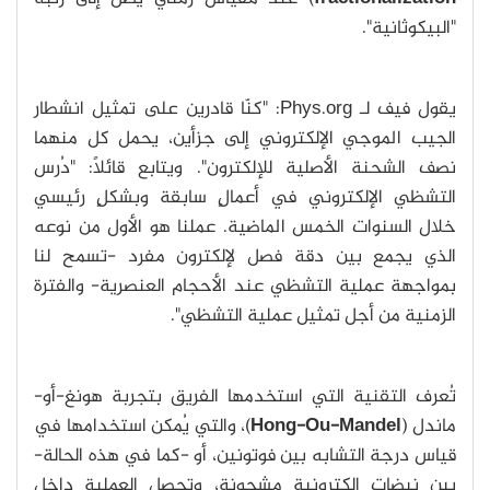
"البيكوثانية".
يقول فيف لـ Phys.org: "كنّا قادرين على تمثيل انشطار
الجيب الموجي الإلكتروني إلى جزأين، يحمل كل منهما
نصف الشحنة الأصلية للإلكترون". ويتابع قائلاً: "دُرس
التشظي الإلكتروني في أعمالٍ سابقة وبشكلٍ رئيسي
خلال السنوات الخمس الماضية. عملنا هو الأول من نوعه
الذي يجمع بين دقة فصل لإلكترون مفرد -تسمح لنا
بمواجهة عملية التشظي عند الأحجام العنصرية- والفترة
الزمنية من أجل تمثيل عملية التشظي".
تُعرف التقنية التي استخدمها الفريق بتجربة هونغ-أو-
ماندل (
Hong-Ou-Mandel
)، والتي يُمكن استخدامها في
قياس درجة التشابه بين فوتونين، أو -كما في هذه الحالة-
بين نبضات إلكترونية مشحونة، وتحصل العملية داخل