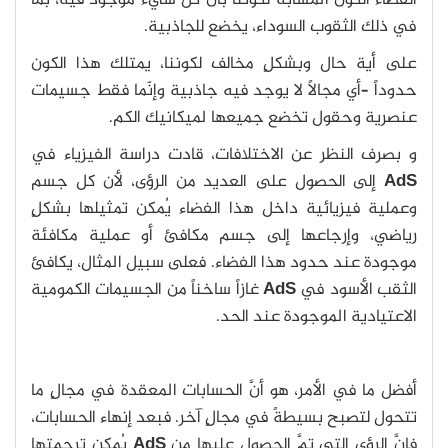
الفضاء الكون المشابه لكوننا بأن كل شيء موجود فيه، بما
في ذلك الثقوب السوداء، يخضع للجاذبية.
على أية حال وبشكلٍ مخالف لكوننا، يمتلك هذا الكون
حدوداً –أي مجالاً لا يوجد فيه جاذبية وإنّما فقط جسيمات
عنصرية وحقول تخضع جميعها لميكانيك الكم.
و بصرف النظر عن الاختلافات، قادت دراسة الفيزياء في
AdS
إلى الحصول على العديد من الرؤى، لأن كل جسم
وعملية فيزيائية داخل هذا الفضاء يُمكن تمثيلها بشكلٍ
رياضي، وإرجاعها إلى جسم مكافئ أو عملية مكافئة
موجودة عند حدود هذا الفضاء. فعلى سبيل المثال، يكافئ
الثقب الأسود في
AdS
غازاً ساخناً من الجسيمات الكمومية
الاعتيادية الموجودة عند الحد.
أفضل ما في الأمر، هو أنَّ الحسابات المعقدة في مجالٍ ما
تتحول لتصبح بسيطةً في مجالٍ آخر. فبعد إنهاء الحسابات،
فإنَّ الرؤى التي تمَّ الحصول عليها من
AdS
يُمكن ترجمتها