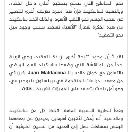
نحو المناطق التي تتمتع بتعقيدٍ أعلى داخل الفضاء.
وبالنسبة لساسكيند فإنَّ هذا مجرد طريقة أخرى للتعبير
عن سحب الجسم نحو الثقب الأسود. و لذلك اتخذ ساسكيند
من هذه الفكرة شعاراً: "الأشياء تسقط بسبب وجود ميل
نحو التعقيد".
لقد تَبيَّن وجود نتيجة أخرى لزيادة التعقيد، وهي قريبة
جداً من المناقشة التي وضعها ساسكيند العام الماضي
بالتعاون مع خوان مالدسينا
Juan Maldacena
، فيزيائي
من معهد الدراسات المتقدمة في برينستون بنيوجيرسي،
وهو أول باحث يتعرف على المميزات الفريدة لـ
AdS
.
وفقاً لنظرية النسبية العامة، لاحظ كل من ساسكيند
ومالدسينا أنه يُمكن لثقبين أسودين بعيدين عن بعضهما
البعض بمسافات تصل إلى العديد من السنين الضوئية أن