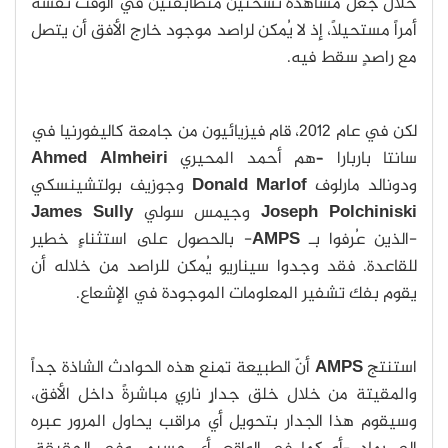
خلال جعل مشاهدة نسختين متطابقتين في الوقت نفسه
أمراً مستحيلاً، إذ لا يُمكن لراصد موجود خارج الأفق أن يتصل
مع راصدٍ سقط فيه.
لكن في عام 2012، قام فيزيائيون من جامعة كاليفورنيا في
سانتا باربارا –هم أحمد المحيري
Ahmed Almheiri
ودونالد مارلوف
Donald Marlof
وجوزيف بولتشينسكي
Joseph Polchiniski
وجيمس سولي
James Sully
-الذين عُرفوا بـ
AMPS
- بالحصول على استثناءٍ خطير
للقاعدة. فقد وجدوا سيناريو يُمكن للراصد من خلاله أن
يقوم بفك تشفير المعلومات الموجودة في الإشعاع.
استنتج
AMPS
أنّ الطبيعة تمنع هذه الحوادث الشاذة جداً
والمقيتة من خلال خلق جدارٍ ناريٍ مباشرةً داخل الأفق،
وسيقوم هذا الجدار بتحويل أي مراقب يحاول المرور عبره