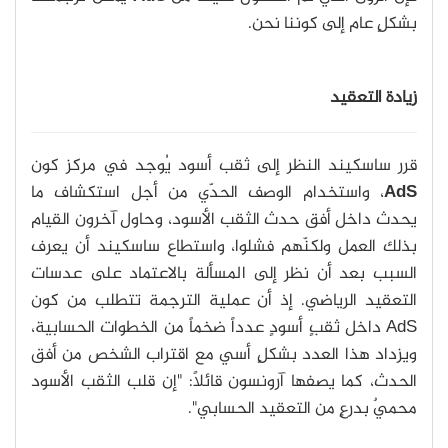
بشكلٍ عام إلى كوننا نحن.
زيادة التعقيد
قرر ساسكيند النظر إلى ثقب أسود يُوجد في مركز كون
AdS
، واستخدام الوصف الحدّي من أجل استكشاف ما
يحدث داخل أفق حدث الثقب الأسود، وحاول آخرون القيام
بذلك العمل ولكنّهم فشلوا، واستطاع ساسكيند أن يعرف
السبب بعد أن نظر إلى المسألة بالاعتماد على عدسات
التعقيد الرياضي. إذ أن عملية الترجمة تتطلب من كون
AdS داخل ثقبٍ أسودٍ عدداً ضخماً من الخطوات الحسابية،
ويزداد هذا العدد بشكلٍ أسي مع اقتراب الشخص من أفق
الحدث، كما يصفها آرونسون قائلاً: "إن قلب الثقب الأسود
محميٌ بدرعٍ من التعقيد الحسابي".