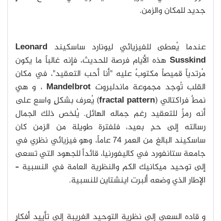
جديد للمكان والزمن.
عندما يُعطى للفيزيائي ليونارد ساسكيند
Leonard
Susskind
هذه الأيام فرصة للحديث، فإنه غالباً ما يكون
مُرتدياً قميصاً مكتوبٌ عليه "أنا أحب التعقيد"، في مكان
القلب تُوجد مجموعة ماندلبروت
Mandelbrot
، و هي
نمطٌ فراكتالي (
fractal pattern
) يُعرف بشكلٍ واسع على
أنه رمزٌ للتعقيد رغم جماله الهائل. يُلخص ذلك الجمال
رسالته إلى حدٍ بعيد، فلفترة طويلة من الزمن كان
ساسكيند البالغ من العمر 74 عاماً، وهو فيزيائي نظري في
جامعة ستانفورد في كاليفورنيا، قائداً للجهود التي تسعى
إلى توحيد ميكانيك الكم والنظرية العامة في النسبية –
الإطار الذي وضعه ألبرت اينشتاين للنسبية.
و قاده السعي إلى نظرية التوحيد الغريبة إلى تأييد أفكارٍ