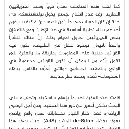
كما لقت هذه المناقشة صدىً قوياً وسط الفيزيائيين
النظريين رغم عدم اقتناع الجميع، يقول بولتشينسكي في
حالة إن كان الحساب صحيحاً: "من الصعب رؤية كيف سيقوم
أحدهم ببناء نظرية أساسية في هذا الإطار". ومع ذلك فإن
بعض الفيزيائيين يحاول القيام بذلك. إنَّ هناك انتشاراً
واسعاً للإيمان بوجود حقلٍ في الطبيعة، تكون فيه
القوانين مبنية على المعلومات بطريقة ما. والفكرة التي
تقول بأنه من الممكن أن تكون القوانين مدعومةً في
الواقع بالتعقيد الحسابي –والتي تُعرَّف بالكامل بدلالة
المعلومات– تُقدم وجهة نظر جديدة.
قامت هذه الفكرة تحديداً بإلهام ساسكيند وتحفيزه على
البحث بشكلٍ أعمق عن دور هذا التعقيد. ومن أجل الوضوح
الرياضي، فقد اختار القيام بحساباته ضمن واقعٍ رياضي
يُعرف بفضاء
de-Sitter
المضاد (
AdS
). حيث يصف هذا