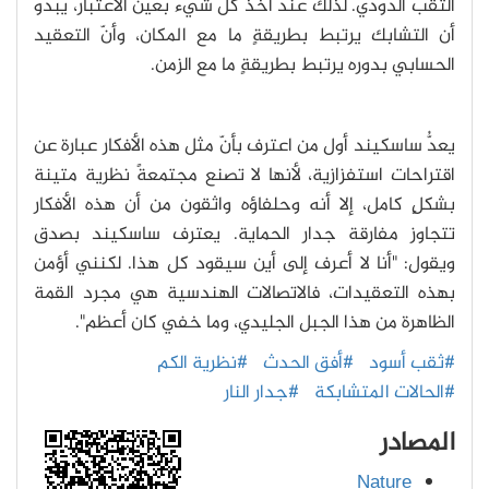
الثقب الدودي. لذلك عند أخذ كل شيء بعين الاعتبار، يبدو
أن التشابك يرتبط بطريقةٍ ما مع المكان، وأنّ التعقيد
الحسابي بدوره يرتبط بطريقةٍ ما مع الزمن.
يعدُّ ساسكيند أول من اعترف بأنّ مثل هذه الأفكار عبارة عن
اقتراحات استفزازية، لأنها لا تصنع مجتمعةً نظرية متينة
بشكلٍ كامل، إلا أنه وحلفاؤه واثقون من أن هذه الأفكار
تتجاوز مفارقة جدار الحماية. يعترف ساسكيند بصدق
ويقول: "أنا لا أعرف إلى أين سيقود كل هذا. لكنني أؤمن
بهذه التعقيدات، فالاتصالات الهندسية هي مجرد القمة
الظاهرة من هذا الجبل الجليدي، وما خفي كان أعظم".
#ثقب أسود
#أفق الحدث
#نظرية الكم
#الحالات المتشابكة
#جدار النار
المصادر
Nature