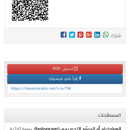
شارك
تحميل PDF
إقرأ على فيسبوك
https://nasainarabic.net/r/a/796
المصطلحات
الهولوغرام أو المصّور التجسيمي (hologram)
: صورة ثلاثية