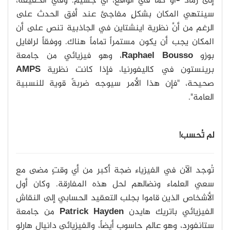
إلى رماد –أو كما في الواقع، أي جسيم. وفي الحقيقة،
سينتهي المكان بشكلٍ مفاجئ عند أفق الحدث على
الرغم من أنَّ نظرية اينشتاين في الجاذبية تنص على أن
المكان يجب أن يكون مستمراً تماماً هناك. ووفقاً لرافايل
بوزو
Raphael Bousso
، وهو فيزيائي من جامعة
برينستون في كاليفورنيا، فإذا كانت نظرية
AMPS
صحيحة، "فإن هذا الأمر سيوجه ضربةً قوية للنسبية
العامة".
لم تُحسب!
تُوجد الآن في الفيزياء ضجة أكبر من أي وقتٍ مضى مع
سعي العلماء ونضالهم لحل هذه المفارقة. وكان أول
الأشخاص الذين قاموا بجلب التعقيد الحسابي إلى النقاش
الفيزيائي باتريك هايدن
Patrick Hayden
من جامعة
ستانفورد، وهو عالم حاسوب أيضاً، والفيزيائي دانيال هارلو