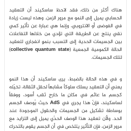
هناك أكثر من ذلك، فقد لاحظ ساسكيند أن التعقيد
الحسابي يميل إلى النمو مع مرور الزمن. وهذه ليست زيادة
في الفوضى أو الانتروبي، وإنما هي عبارة عن تأثير كمي
نقي ينتج عن الطريقة التي تؤدي من خلالها التفاعلات
بين الجسيمات الحدية إلى التسبب بنموٍ انفجاري لتعقيد
الحالة الكمومية الجمعية (
collective quantum state
)
لتلك الجسيمات.
و في هذه الحالة بالضبط، يرى ساسكيند أن هذا النمو
يعني أن التعقيد يسلك سلوكاً مشابهاً لحقل الثقالة، تخيّله
كجسم ما عائم في مكانٍ ما خارج ثقب أسود، ووفقاً
لساسكيند، فإنّ هذا يجري في
AdS
حيث يُوصف الجسم
بوساطة تشكيل من الجسيمات والحقول الموجودة عند
الحد. ولأن تعقيد هذا الوصف الحدّي يميل إلى التزايد مع
مرور الزمن، فإن التأثير يتلخص في أن الجسم يقوم بالتحرك