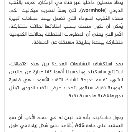
يظلّا متصلين داخلياً عبر قناة في الزمكان، تُعرف بالثقب
الدودي (
wormhole
). لكن وفقاً لنظرية ميكانيك الكم،
فهذه الثقوب السوداء التي تفصل بينها مسافات كبيرة
يُمكن أن تكون متصلة بسبب امتلاكها لحالات متشابكة،
الأمر الذي يعني أن المعلومات المتعلقة بحالاتها الكمومية
متشاركة بينهما بطريقة مستقلة عن المسافة.
بعد استكشاف التشابهات العديدة بين هذه الاتصالات،
استنتج ساسكيند ومالدسينا أنهما كانا عبارة عن جانبين
للشيء نفسه -درجة تشابك الثقب الأسود : هي ظاهرة
كمومية نقية، ستقوم بتحديد عرض الثقب الدودي، تمثل
بدورها قضية هندسية نقية.
يقول ساسكيند بأنه قد تبين له في عمله الأخير أن نمو
التعقيد على حافة
AdS
يُشَاهد على شكل زيادة في طول