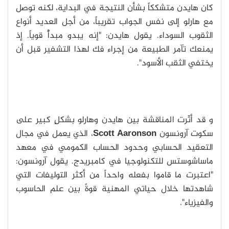
كان هايدن متشككاً بشأن النتيجة في البداية، لكنه توصل
مع هارلو إلى نفس الجواب تقريباً، من أجل العديد أنواع
الثقوب السوداء. يقول هايدن: "إنه يبدو مبدأً قوياً. إذ
يمنعك تآمر الطبيعة من إجراء فك لهذا التشفير قبل أن
يختفي الثقب الأسود".
و قد أثّرت المناقشة بين هايدن وهارلو بشكلٍ كبير على
سكوت آرونسون
Scott Aaronson
، الذي يعمل في مجال
التعقيد الحسابي وحدود الحساب الكمومي في معهد
ماساشوستس للتكنولوجيا في كامبريدج. يقول آرونسون:
"اعتبرت ما قاموا بفعله واحداً من أكثر التوليفات التي
شاهدتها خلال حياتي المهنية قوةً بين علم الحاسوب
والفيزياء".