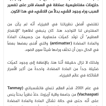
حلزونات مغناطيسية عملاقة في السماء قادِر على تفسير
السبب وراء وجود الشيء بدلاً من اللاشيء في هذا الكون.
تقتضي أفضل نظرياتنا في الفيزياء أنّه لم يكُن من
المفترض لنا التواجد هنا. كان ينبغي لظاهرة "الإنفجار
العظيم" أن تولّد كميّات متساوية من جسيمات المادّة
والمادة المضادة
(antimatter)
والتي أفنى بعضها بعضاً
في الحال دون أن تخلّف وراءها شيئاً سوى الضوء.
ولذلك لا تزال حقيقة أنّنا هنا، بالإضافة إلى وجود كميّات
ضئيلة جداً من المادة المضادة، واحدةً من أكبر الأسرار
الشائكة في عالَم الفيزياء.
في عام 2001، قدّم العالِم تنماي فاتشسباتي
(Tanmay
Vachaspati)
من جامعة ولاية آريزونا، حلاً نظرياً بحتاً ينص
على أنّه حتى في حالة تشكّل المادة والمادة المضادة