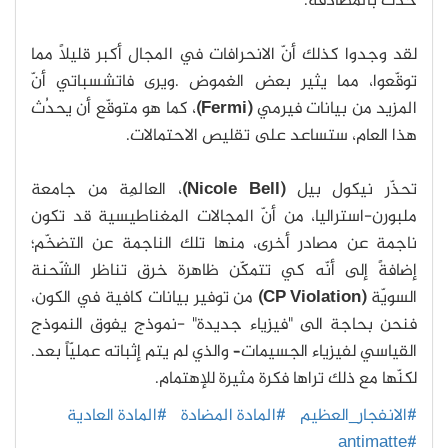
حدث بالمصادفة.
لقد وجدوا كذلك أنّ الانحرافات في المجال أكبر قليلاً مما
توقّعوا، مما يثير بعض الغموض .ويرى فاتشسباتي أنّ
المزيد من بيانات فيرمي
(Fermi)
، كما هو متوقّع أن يحدُث
هذا العام، ستساعد على تقليص الاحتمالات.
تحذّر نيكول بيل
(Nicole Bell)
، العالِمة من جامعة
ملبورن-استراليا، من أنّ المجالات المغناطيسية قد تكون
ناجمة عن مصادر أخرى، منها تلك الناجمة عن التضخّم؛
إضافةً إلى أنّه كي تتمكّن ظاهرة خرق تناظر الشّحنة
السويّة
(CP Violation)
من توفير بيانات كافية في الكون،
فنحن بحاجة الى "فيزياء جديدة" -نموذج يفوق النموذج
القياسي لفيزياء الجسيمات– والذي لم يتم إثباته عمليّاً بعد.
لكنّها مع ذلك تراها فكرة مثيرة للإهتمام.
#الانفجار_العظيم
#المادة المضادة
#المادة العادية
#antimatte