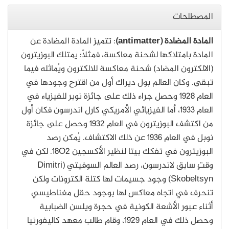
المصطلحات
المادة المضادة (antimatter)
: تتميز المادة المضادة عن
المادة بامتلاكها لشحنة معاكسة، فمثلاً: يمتلك البوزيترون
(الالكترون المضاد) شحنة معاكسة للالكترون ويُماثله فيما
تبقى. وكان العالم بول ديراك أول من اقترح وجودها في
العام 1928 وحصل جراء ذلك على جائزة نوبر للفيزياء في
العام 1933، أما الفيزيائي الأمريكي كارل اندرسون فكان أول
من اكتشف البوزيترون في العام 1932 وحصل على جائزة
نوبل في العام 1936 عن ذلك الاكتشاف. يُمكن رصد
البوزيترون في تفكك بيتا لنظير الأكسجين 18O2. لكن في
وقتٍ سابق لاندرسون، رصد العالم السوفيتي (Dimitri
Skobeltsyn) وجود جسيمات لها كتلة الكترونات ولكن
تنحرف في اتجاه معاكس لها بوجود حقل مغناطيسي
أثناء عبور الأشعة الكونية في حجرة ويلسن الضبابية
وحصل ذلك في العام 1929، وقام طالب معهد كاليفورنيا