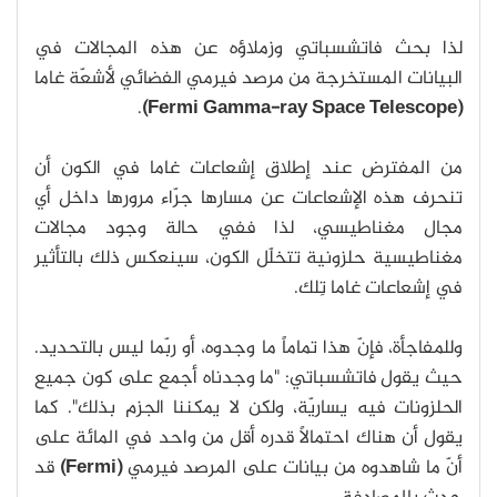
لذا بحث فاتشسباتي وزملاؤه عن هذه المجالات في
البيانات المستخرجة من مرصد فيرمي الفضائي لأشعّة غاما
.
(Fermi Gamma-ray Space Telescope)
من المفترض عند إطلاق إشعاعات غاما في الكون أن
تنحرف هذه الإشعاعات عن مسارها جرّاء مرورها داخل أي
مجال مغناطيسي، لذا ففي حالة وجود مجالات
مغناطيسية حلزونية تتخلّل الكون، سينعكس ذلك بالتأثير
في إشعاعات غاما تِلك.
وللمفاجأة، فإنّ هذا تماماً ما وجدوه، أو ربّما ليس بالتحديد.
حيث يقول فاتشسباتي: "ما وجدناه أجمع على كون جميع
الحلزونات فيه يساريّة، ولكن لا يمكننا الجزم بذلك". كما
يقول أن هناك احتمالًا قدره أقل من واحد في المائة على
أنّ ما شاهدوه من بيانات على المرصد فيرمي
(Fermi)
قد