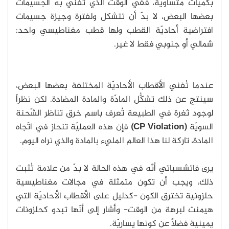
بكميات متساوية، ففي الوقت الذي تُفني به الجسيمات
بعضها البعض، لا بدّ أن تتشكل ولفترة وجيزة جسيمات
افتراضية أحاديّة القطب ولها قطب مغناطيسي واحد:
شمالي أو جنوبي فقط لا غير.
عندما تُفني الأقطاب الأحاديّة المختلفة بعضها البعض،
سينتج عن ذلك تشكُّل المادّة والمادة المضادة. لكن نظراً
لوجود ثغرة في الطبيعة تُعرف باسم خرق تناظر الشّحنة
السويّة
(CP Violation)
فإن هذه العمليّة تنحاز في اتّجاه
المادة، تاركة لنا هذا العالم المليء بالمادة والذي نراه اليوم.
يرى فاتشسباتي أنّه في هذه الحالة لا بدّ من علامة تُثبت
ذلك، ويجب أن تكون متمثلة في مجالات مغناطيسية
حلزونية تخترق الكون -كدليل على الأقطاب الأحاديّة التي
هيمنت لبرهة من الوقت- وأشار إلى أنّها تبدو كحلزونات
يمينية فضلاً عن كونها يساريّة.