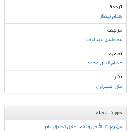
ترجمة
همام بيطار
مُراجعة
مصطفى عبدالرضا
تصميم
عصام الدين محمد
نشر
مازن قنجراوي
صور ذات صلة
من روزيتا: الأرض والقمر خلال تحليق عابر