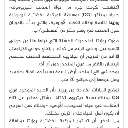
اكتشفت لكونها جزء من نواة المذنب شيريوموف-
جيراسيمينكو (
CG
) بوساطة المركبة الفضائية الروبوتية
روزيتا
التابعة لوكالة الفضاء الأوروبية، والتي بدأت بالدوران
حول المذنب في وقتٍ مبكر من أغسطس/آب.
صوّرت روزيتا المنحدرات الخشنة التي نراها هنا من حوالي
الاسبوعين، وعلى الرغم من كونها بارتفاع حوالي الكيلومتر،
إلا أنه من المرجح أن الجاذبية المنخفضة للمذنب ستسمح
للإنسان بالقفز من فوق المنحدر دون أي أذى.
يوجد في قاع المنحدر أرض ناعمة نسبياً ومنقطة بجلاميد
يصل عرضها إلى حوالي 20 متر.
توضح البيانات القادمة من روزيتا بأن الجليد الموجود فوق
CG
يمتلك نسبة
ديتريوم
تختلف بشكلٍ معتبر عن تلك
المُقاسة في مياه المحيطات الأرضية -ولذلك فمن المرجح
أن يكون أصل المياه على الأرض مختلف.
من المقرر أن تستمر المركبة الفضائية روزيتا بمرافقة