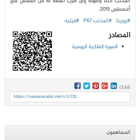
المذنب أثناء وصوله إلى أقرب نقطة له من الشمس في
أغسطس 2015.
#روزيتا
#المذنب P67
#فيليه
المصادر
الصورة الفلكية اليومية
شارك
https://nasainarabic.net/r/i/232
المساهمون