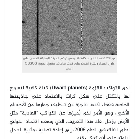
صور الاكتشاف الخاص بـ RR245 وهي توضح الحركة البطيئة للجسم على
طول السماء ولفترة امتدت على ثلاث ساعات. حقوق الصورة: OSSOS
team
لدى الكواكب القزمة (
Dwarf planets
) كتلة كافية لتسمح
لها بالتكتل على شكل كرات بالاعتماد على جاذبيتها
الخاصة فقط، لكنها عاجزة عن تنظيف جوارها من الأجسام
الأخرى، وهو الأمر الذي يُميزها عن الكواكب "العادية" مثل
الأرض وزحل. قاد هذا التعريف، الذي وضعه الاتحاد الدولي
لعلم الفلك في العام 2006، إلى إعادة تصنيف مثيرة للجدل
لبلوتو على أنه كوكب قزم.