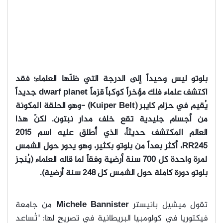
بلوتو ليس وحيداً إلى الدرجة التي ظنّها العلماء؛ فقد
اكتشف علماء فلك مؤخراً كوكباً قزماً dwarf planet جديداً
يُقيم في حزام كايبر (Kuiper Belt) -وهو الحلقة المكونة
من أجسام جليدية تقع خلف مدار نبتون. لكنّ هذا
العالم
المكتشف حديثاً، الذي أُطلق عليه اسم 2015
RR245، أكثر بعداً من بلوتو بكثير، وهو يدور حول الشمس
لمرة واحدة كل 700 سنة أرضية وفقاً لما قاله العلماء (يُنجز
بلوتو دورة كاملة حول الشمس كل 248 سنة أرضية).
تقول ميشيل بانيستر
Michele Bannister
من جامعة
فيكتوريا في كولومبيا البريطانية في تصريحٍ لها: "تُساعد