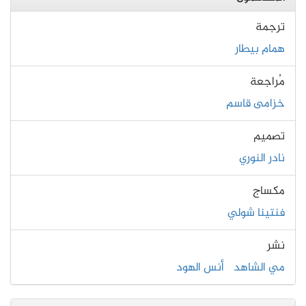
ترجمة
همام بيطار
مُراجعة
خزامى قاسم
تصميم
نادر النوري
مكساج
فنتينا شولي
نشر
مي الشاهد
أنس الهود