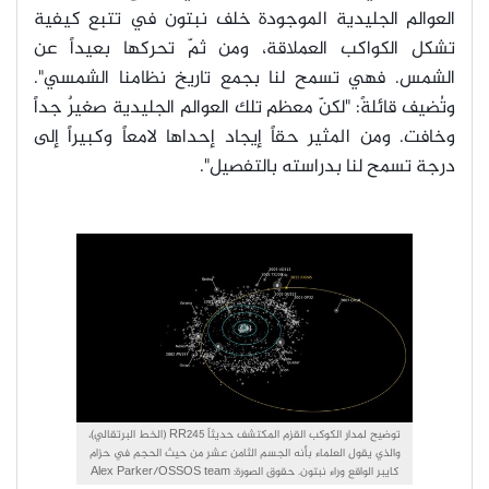
العوالم الجليدية الموجودة خلف نبتون في تتبع كيفية
تشكل الكواكب العملاقة، ومن ثمّ تحركها بعيداً عن
الشمس. فهي تسمح لنا بجمع تاريخ نظامنا الشمسي".
وتُضيف قائلةً: "لكنّ معظم تلك العوالم الجليدية صغيرٌ جداً
وخافت. ومن المثير حقاً إيجاد إحداها لامعاً وكبيراً إلى
درجة تسمح لنا بدراسته بالتفصيل".
توضيح لمدار الكوكب القزم المكتشف حديثاً RR245 (الخط البرتقالي)،
والذي يقول العلماء بأنه الجسم الثامن عشر من حيث الحجم في حزام
كايبر الواقع وراء نبتون. حقوق الصورة: Alex Parker/OSSOS team