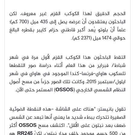
الحجم الدقيق لهذا الكوكب القزم غير معروف، لكن
الباحثون يعتقدون أنّ عرضه يصل إلى 435 ميل (700 كم)؛
علماً أنّ بلوتو يُعد أكبر قاطني حزام كايبر بقطره البالغ
حوالي 1474 ميل (2371 كم).
التقط الباحثون هذا الكوكب القزم لأول مرة في شهر
شباط/ فبراير من هذا العام أثناء دراسة صور التقطها
تلسكوب هاواي-فرنسا-كندا الموجود في هاواي في شهر
ايلول/سبتمبر 2015، وكانت تلك الصور جزءاً من مسح أصول
النظام الشمسي الخارجي (
OSSOS
) المستمر حتى الآن.
تقول بانيستر: "هناك على الشاشة -هذه النقطة الضوئية
الصغيرة تتحرك ببطء شديد ما يعني أنها تبعد عن الشمس
ضعف بعد نبتون على الأقل". اكتشف مسح
OSSOS
أكثر
من 500 جسم موجود خلف مدار نبتون، لكنّ
RR245
هو