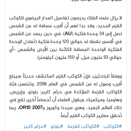
لا يزال علماء الفلك يدرسون تفاصيل المدار البيضوي للكوكب
القزم الجديد، وقد بدا لهم أن أقرب مسافة له من الشمس
تصل إلى 34 وحدة فلكية (
AU
)، في حين يبعد عن الشمس
في أقصى نقطة له حوالي 120 وحدة فلكية (تُعادل الوحدة
الفلكية الواحدة المسافة الكائنة بين الأرض والشمس -أي
حوالي 93 مليون ميل، أو 150 مليون كيلومتر).
ووفقاً للباحثين، فإنّ الكوكب القزم المكتشف حديثاً سيبلغ
أقرب وصول له من الشمس في العام 2096. وتتضمن فئة
الكواكب القزمة المؤكدة في حزام كايبر: بلوتو، وإيريس،
وهاوميا، وميكميك. ويقول العلماء أن أجساماً أخرى تقع في
ذلك العالم البعيد، وهي سيدنا وكويور و
2007 OR10،
ربما
تُحقق معايير الكوكب القزم أيضاً.
#الكواكب
#الكواكب القزمة
#بلوتو
#حزام كايبر