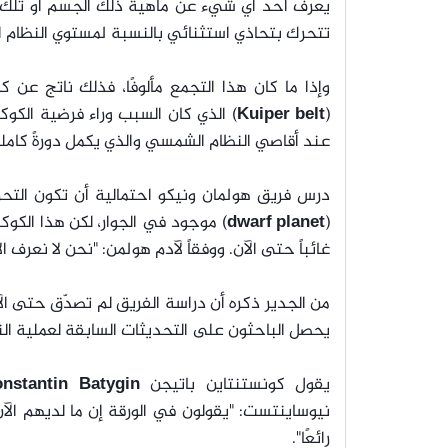
يعرف أحد أي شيء عن ماهية ذلك الجسم أو تلك ا
تتحرك بتحاذي استثنائي بالنسبة لمستوي النظام
وإذا ما كان هذا التجمع مألوفًا، فذلك ناتج عن 
(
Kuiper belt
) الذي كان السبب وراء فرضية الكوك
عند أقاصي النظام الشمسي والذي يكمل دورةً كاملة حول الشمس كل 
درس فريق هولمان ونيكو احتمالية أن تكون التحرك
(
dwarf planet
) موجود في الجوار، لكن هذا الكوكب
غائباً حتى الآن. ووفقاً لآدم هولمن: "نحن لا نعرف ال
من الجدير ذكره أن دراسة الفريق لم تصدّق حتى ا
يحصل الباحثون على التحديثات السابقة لعملية الن
يقول كونستنتاين باتيجن
Konstantin Batygin
نيوساينتست: "يقولون في الورقة إن ما لديهم الآن
رائعًا".