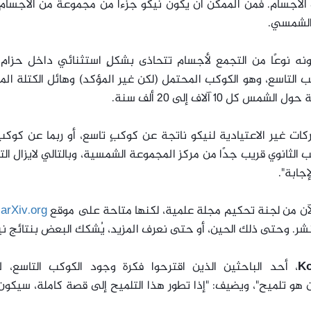
لأجسام. فمن الممكن أن يكون نيكو جزءًا من مجموعة من الأجسام 
 الشمسي.
كونه نوعًا من التجمع لأجسام تتحاذى بشكلٍ استثنائي داخل حزام 
ب التاسع، وهو الكوكب المحتمل (لكن غير المؤكد) وهائل الكتلة ال
10 آلاف إلى 20 ألف سنة.
ات غير الاعتيادية لنيكو ناتجة عن كوكبٍ تاسع، أو ربما عن كوك
 الثانوي قريب جدًا من مركز المجموعة الشمسية، وبالتالي لايزال ال
إجابة".
لآن من لجنة تحكيم مجلة علمية، لكنها متاحة على موقع
arXiv.org
ح
شر. وحتى ذلك الحين، أو حتى نعرف المزيد، يُشكك البعض بنتائج ني
، أحد الباحثين الذين اقترحوا فكرة وجود الكوكب التاسع، ل
 هو تلميح"، ويضيف: "إذا تطور هذا التلميح إلى قصة كاملة، سيكون 