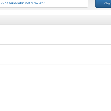
بوك
s://nasainarabic.net/r/a/2817