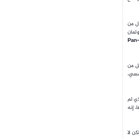
ول من
لمان
Pan
طره أقل من
شمسي،
ي لم
، إنه
كن لا