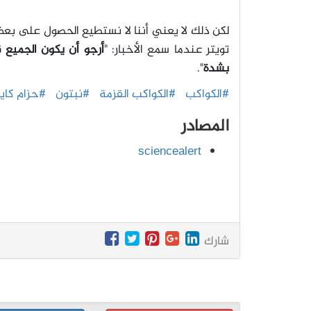
لكن ذلك لا يعني أننا لا نستطيع الحصول على بعض
تويتر عندما سمع الأخبار: "
أرجو أن يكون الجميع ق
بشدة
".
#الكواكب
#الكواكب القزمة
#نبتون
#حزام كايب
المصادر
sciencealert
شارك