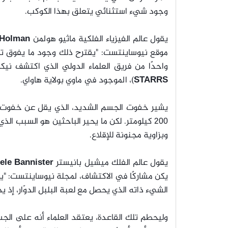
وجود شيء استثنائي يتعلق بهذا الكوكب.
يقول عالم الفيزياء الفلكية ماثيو هولمن
Matthew Holman
موقع نيوساينتست: "يقترح ذلك وجود ما يفوق تو
واحدًا من فريق العلماء الدولي الذي اكتشف نيك
STARRS
)، الموجود في ماوي بولاية هاواي.
200 كيلومتر. لكن ما يحير الباحثين هو السبب
وبزاوية مجنونة للإقلاع.
يقول عالم الفلك ميشيل بانيستر
ele Bannister
يكن مشاركًا في الاكتشاف، لمجلة نيوساينتست: "يجب
الشيء ذاته الذي يحصل مع لعبة البلبل الدوّار، إذ 
وليحطم تلك القاعدة، يعتقد العلماء أنه على الج