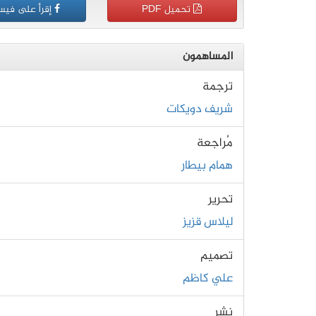
تحميل PDF
إقرأ على فيس
المساهمون
ترجمة
شريف دويكات
مُراجعة
همام بيطار
تحرير
ليلاس قزيز
تصميم
علي كاظم
نشر