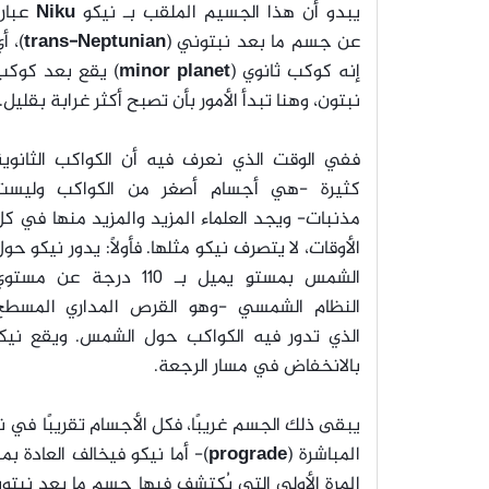
يبدو أن هذا الجسيم الملقب بـ نيكو
Niku
عبارة
عن جسم ما بعد نبتوني (
trans-Neptunian
)، أ
إنه كوكب ثانوي (
minor planet
) يقع بعد كوكب
نبتون، وهنا تبدأ الأمور بأن تصبح أكثر غرابة بقليل.
ففي الوقت الذي نعرف فيه أن الكواكب الثانوية
كثيرة -هي أجسام أصغر من الكواكب وليست
مذنبات- ويجد العلماء المزيد والمزيد منها في ك
الأوقات، لا يتصرف نيكو مثلها. فأولًا: يدور نيكو حو
الشمس بمستوٍ يميل بـ 110 درجة عن مست
النظام الشمسي -وهو القرص المداري المسطح
الذي تدور فيه الكواكب حول الشمس. ويقع نيكو 
بالانخفاض في مسار الرجعة.
يبقى ذلك الجسم غريبًا، فكل الأجسام تقريبًا في
المباشرة (
prograde
)- أما نيكو فيخالف العادة بم
المرة الأولى التي يُكتشف فيها جسم ما بعد نبتو