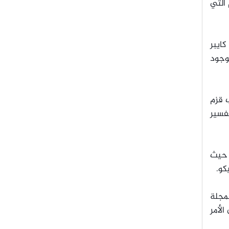
التي
كايبر
موجود
ب قزم
تفسير
يث
كو.
مجلة
الأمر