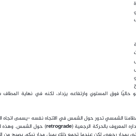
ي
ل
ل
وي
حاليًا فوق المستوي وارتفاعه يزداد، لكنه في نهاية المطاف س
 نظامنا الشمسي تدور حول الشمس في الاتجاه نفسه -يسمى اتجاه ا
داره المعروف بالحركة الرجعية (
retrograde
) حول الشمس. وهذه 
ني بمدار رجعي، لكن عندما تجمع ذلك بميل مدار نيكو، يصبح من ا