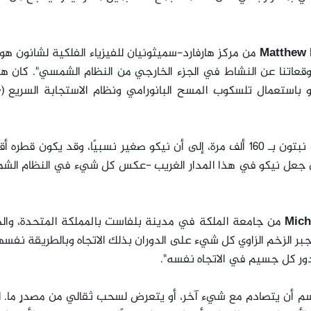
من مركز هارفارد-سميثونيان للفيزياء الفلكية لشانون ه
قعاتنا عن النشاط في الجزء الخارجي من النظام الشمسي". كان هو
و باستعمال تلسكوب المسح البانورامي ونظام الاستجابة السريع (
-
يشير خفوت الجسم الشديد، الذي يقل عن خفوت نبتون بـ 160 ألف مرة، إلى أن نيكو صغير نسبيًا، وقد يكون ق
 الذي جعل نيكو في هذا المدار الغريب -عكس كل شيء في النظام ال
Mich
من جامعة الملكة في مدينة بلفاست بالمملكة المتحدة، والذ
ر الزخم الزاوي كل شيء على الدوران بذلك الاتجاه وبالطريقة نفسها
يدور كل جسيم في الاتجاه نفسه".
سم أن يتصادم مع شيء آخر، أو يتعرض لسحب ثقالي من مصدرٍ ما. ل