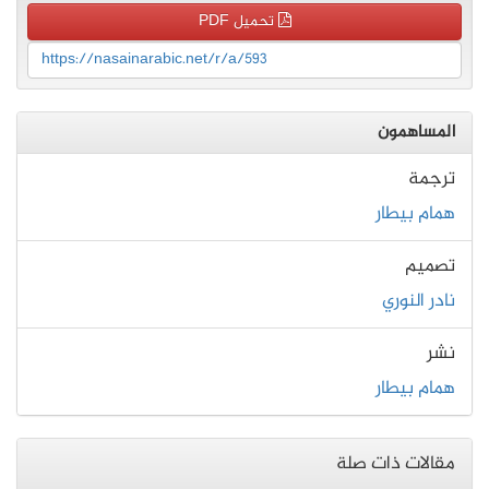
تحميل PDF
https://nasainarabic.net/r/a/593
المساهمون
ترجمة
همام بيطار
تصميم
نادر النوري
نشر
همام بيطار
مقالات ذات صلة