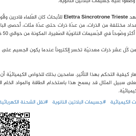
عوا عليه جُسيمات البلاتين النانويّة.
عهد
Elettra Sincrotrone Trieste
للأبحاث كان العُلماء قادرين ولأول
أعداد مختلفة من الذرات، من عدّة ذرات حتى عدّة مئات، أحصى الب
ثر وضُوحاً في الجُسيمات النانويّة الصَغيرة، المكونة من حوالي 50 ذرة.
من كُل عشر ذرات معدنيّة تخسر إلكتروناً عندما يكون الجسيم على 
ر كيفية التحكم بهذا التأثير، سامحين بذلك للخواص الكيميائيّة أن
لى سبيل المثال قد يسمح هذا باستخدام الطاقة والمواد الخام ال
ميائيّة.
ت الكيميائية
#جسيمات البلاتين النانوية
#نقل الشحنة الكهربائية