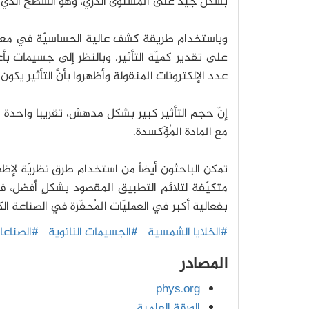
بشكل جيّد على المُستوى الذري، وهو السطح الذي وض
وباستخدام طريقة كشف عالية الحساسيّة في م
على تقدير كميّة التأثير. وبالنظر إلى جسيمات ب
عدد الإلكترونات المنقولة وأظهروا بأنَّ التأثير يكون أك
إنّ حجم التأثير كبير بشكل مدهش، تقريبا واحدة 
مع المادة المُؤَكسدة.
تمكن الباحثون أيضاً من استخدام طرق نظريّة لإظها
متكيّفة لتلائم التطبيق المقصود بشكلٍ أفضل، فع
بفعالية أكبر في العمليّات المُحفّزة في الصناعة الكي
#الخلايا الشمسية
#الجسيمات النانوية
#الصناعا
المصادر
phys.org
الورقة العلمية