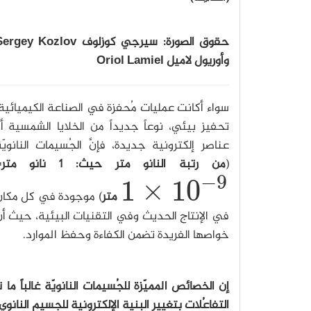
حقوق الصورة: سيرجي كوزلوف rgey Kozlov
وأوريول لاميل Oriol Lamiel
سواء أكانت عمليات مُحفزة في الصناعة الكيميائية
تحفيز بيئي، نوعاً جديداً من الخلايا الشمسية أ
عناصر إلكترونية جديدة، فإنَّ الجُسيمات النانويّ
(
من رتبة النانو متر حيث: 1 نانو متر=
−
9
1
×
10
متر
) موجودة في كل مكان
1
×
10
−
9
في الإنتاج الحديث وفي التقنيات البيئية، حيث أ
خواصها الفريدة تضمن الكفاءة وحفظ الموارد.
إن الخصائص المميّزة للجُسيمات النانويّة غالباً م
التفاعُلات بتغيير البنية الإلكترونية للجسيم النان