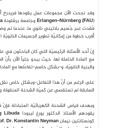
وقد نجحت الآن مجموعات عمل يقودها فريدرخ أ
) وجامعة برشلونة
Erlangen-Nürnberg (FAU
University of Barcelona
فُقدت عبر جُسيم بلاتيني نانوي ما، عندما تم وض
أقرب خطوة من إمكانيَّة تطوير الجسيمات النانويّة ا
إنّ أحد الأسئلة الرئيسيّة التي كان الباحثون في عل
مع المادة الحاملة لها، حيث يبدو جلياً الآن بأنّ الع
والبنية النانويّة، و-بشكل حاسم-تفاعُلها مع الماد
على الرغم من أنَّ هذا التفاعل-وبشكل خاص نقل ال
السابقة لم تستقصي عن كميّة الشحنة المنقولة وفيم
وبهدف قياس الشحنة الكهربائيّة المتبادلة فإنّ فري
يقودهم الأستاذ الدكتور يورغ ليبودا
g Libuda
كونستانتين نيمان
of. Dr. Konstantin Neyman