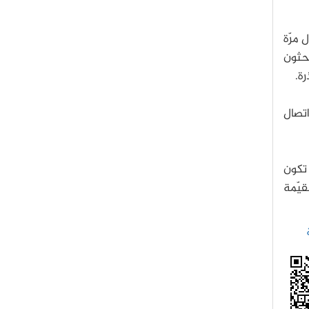
 مرّة
احثون
اتصال
 تكون
قيّمة