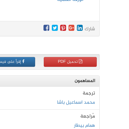
شارك
تحميل PDF
إقرأ على فيس
المساهمون
ترجمة
محمد اسماعيل باشا
مُراجعة
همام بيطار