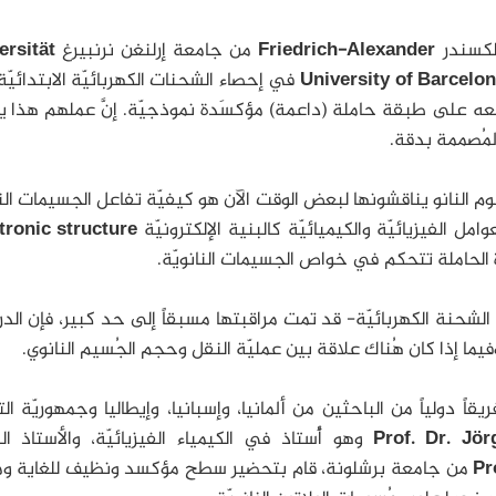
لكسندر
Friedrich-Alexander
من جامعة إرلنغن نرنبيرغ
ersität
في إحصاء الشحنات الكهربائيّة الابتدائيّة
عه على طبقة حاملة (داعمة) مؤكسَدة نموذجيّة. إنَّ عملهم هذا ي
لمُصممة بدقة.
وم النانو يناقشونها لبعض الوقت الآن هو كيفيّة تفاعل الجسيمات النان
وامل الفيزيائيّة والكيميائيّة كالبنية الإلكترونيّة
tronic structure
ة الحاملة تتحكم في خواص الجسيمات النانويّة.
شحنة الكهربائيّة- قد تمت مراقبتها مسبقاً إلى حد كبير، فإن الد
ا إذا كان هُناك علاقة بين عمليّة النقل وحجم الجُسيم النانوي.
قاً دولياً من الباحثين من ألمانيا، وإسبانيا، وإيطاليا وجمهوريّة ا
Prof. Dr. Jör
وهو أُستاذ في الكيمياء الفيزيائيّة، والأستاذ ال
Pr
من جامعة برشلونة، قام بتحضير سطح مؤكسد ونظيف للغاية و