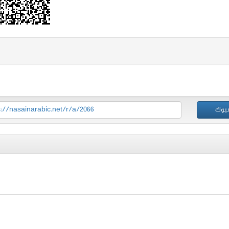
بوك
s://nasainarabic.net/r/a/2066