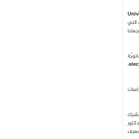
Univ
 التي
جعلنا
ويَّة
،
elec
راسات
لتشيك
دكتور
معرف