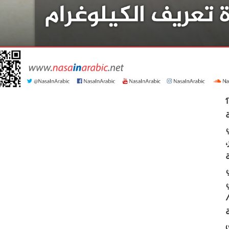
 التقطت يوم الأربعاء 17
خة
فمبر/
ة