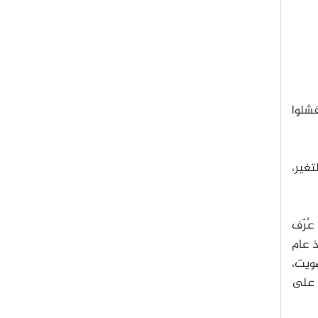
فشلوا
تغير،
عُرّف
ذ عام
صويت،
م على