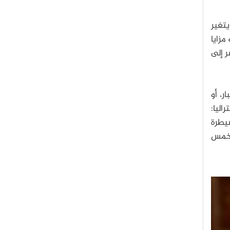
تغير
مزايا
ر إلى
ر، أو
اليا:
سيطرة
 لخمس