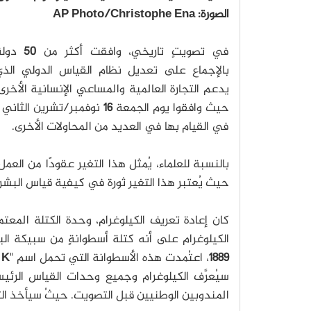
الصورة: ‏AP Photo/Christophe Ena
في تصويتٍ تاريخي، وافقت أكثر من
50
دولةً
بالإجماع على تعديل نظام القياس الدولي الذي
يدعم التجارة العالمية والمساعي الإنسانية الأخرى
حيث وافقوا يوم الجمعة
16
نوفمبر/تشرين الثاني
في القيام بها في العديد من المحاولات الأخرى.
بالنسبة للعلماء، يُمثل هذا التغير عقودًا من ال
حيث يُعتبر هذا التغير ثورة في كيفية قياس البشرية
كان إعادة تعريف الكيلوغرام، وحدة الكتلة المعتمد
الكيلوغرام على أنه كتلة أسطوانةٍ من سبيكة الب
1889
، اعتُمدت هذه الأسطوانة التي تحمل اسم "
 K
سيُعرَّف الكيلوغرام وجميع وحدات القياس الرئيس
المندوبين الوطنيين قبل التصويت. حيثُ سيأخذ ا