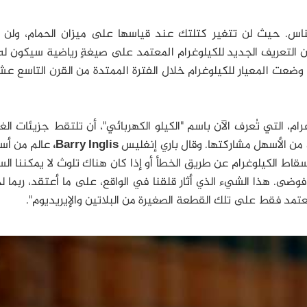
اس. حيث لن تتغير كتلتك عند قياسها على ميزان الحمام، ولن ي
ن التعريف الجديد للكيلوغرام المعتمد على صيغةٍ رياضية سيكون له 
وضعت المعيار للكيلوغرام خلال الفترة الممتدة من القرن التاسع عش
 التي تُعرف الآن باسم "الكيلو الكهربائي"، أن تلتقط جزيئات الغبا
من الأسهل مشاركتها. وقال باري إنغليس
Barry Inglis،
عالم من أستر
قاط الكيلوغرام عن طريق الخطأ أو إذا كان هناك تلوث لا يمكننا ال
ضى. هذا الشيء الذي أثار قلقنا في الواقع، على ما أعتقد، ربما
مد فقط على تلك القطعة الصغيرة من البلاتين والإيريديوم".