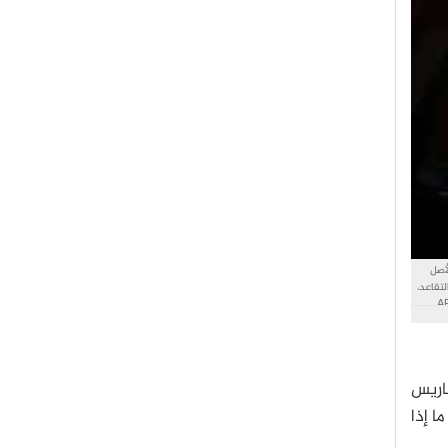
 وهو يحمل نسخةً طبق الأصل
تقاعد،
، غرب باريس، يوم الجمعة 16 نوفمبر/تشرين الثاني 2018، على خطة لاستخدام صيغة علمية لتحديد الكتلة الدقيقة للكيلوغرام. حقوق الصورة: AP
اريس
ا إذا