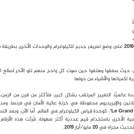
،
2018
على وضع تعريفٍ جديدٍ للكيلوغرام والوحدات الأخرى بطريقة 
عمل، حيث صفقوا وهتفوا حين صوت كل واحدٍ منهم تلو الآخر لصالح ال
 لكمياتها والأشياء من حولها.
ة عالميًا، التغيير المرتقب بشكل كبير. فلأكثر من قرنٍ من الزمن، 
لاتين والإيريديوم محفوظة في خزنة عالية الأمان في فرنسا. ومن
Le Grand
"، كوحدة قياس الكيلوغرام في العالم. أما الآن، وبعد الت
ية الأخرى باستخدام قيمٍ عددية أكثر سهولة. قُرِئَت هذه الأرقا
لتحديث مجراه في
20
مايو/أيار
2019
.