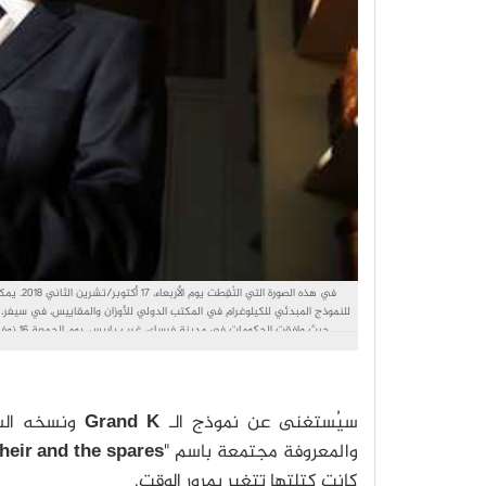
للنموذج المبدئي للكيلوغرام في المكتب الدولي للأوزان والمقاييس، في سيفر، 
سيُستغنى عن نموذج الـ
Grand K
ونسخه الس
والمعروفة مجتمعة باسم "
heir and the spares
كانت كتلتها تتغير بمرور الوقت.