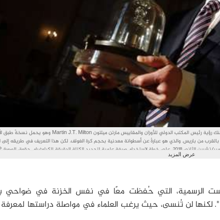
في هذه الصورة التي التُقِطت يوم الأربعاء، 17 أكتوبر/تشرين الثاني 2018. يمكنك رؤية رئيس المكتب الدولي للأوزان والمقاييس مارتن ميلتون Martin J.T. Milton
بالقرب من باريس. والذي هو عبارةٌ عن أسطوانة معدنية بحجم كرة الغولف. لكن هذا التعريف في طريقه إلى ال
حيث وافقت الحكومات في مدينة فرساي
عرض المزيد
Photo/Christophe Ena
ت الرسمية، التي حُفظت معًا في نفس الخزنة في ضواحي ب
". لكنها لن تُنسى، حيث يرغب العلماء في مواصلة دراستها لمعرفة م