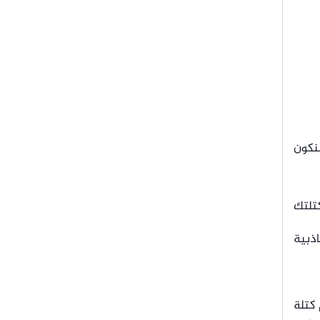
نكون
كتلتك
ذبية
 كتلة