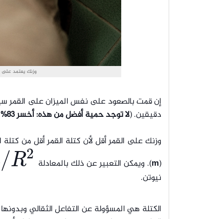
وزنك يعتمد على كتلتك على الأرض.
إن قمت بالصعود على نفس الميزان على القمر سيق
دقيقين. (
لا توجد حمية أفضل من هذه: أخسر 83% من وزن جسمه فقط بذهابك إلى القمر
وزنك على القمر أقل لأن كتلة القمر أقل من كتلة ال
2
/
m
R
(
m
). ويمكن التعبير عن ذلك بالمعادلة
نيوتن.
الكتلة هي المسؤولة عن التفاعل الثقالي وبدونها ل