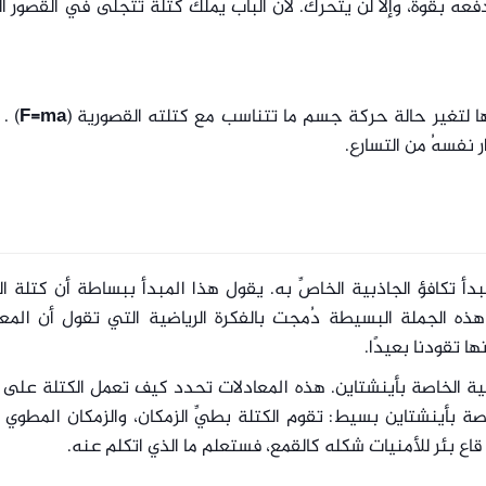
ه بقوة، وإلا لن يتحرك. لأن الباب يملك كتلة تتجلى في القصور ا
جها لتغير حالة حركة جسم ما تتناسب مع كتلته القصورية (
F=ma
) .
نفسهُ من التسارع.
بدأ تكافؤ الجاذبية الخاصِّ به. يقول هذا المبدأ ببساطة أن كتلة ا
َ هذه الجملة البسيطة دُمجت بالفكرة الرياضية التي تقول أن المع
ها تقودنا بعيدًا.
ذبية الخاصة بأينشتاين. هذه المعادلات تحدد كيف تعمل الكتلة على
اصة بأينشتاين بسيط: تقوم الكتلة بطيِّ الزمكان، والزمكان المطوي
 قاع بئر للأمنيات شكله كالقمع، فستعلم ما الذي اتكلم عنه.