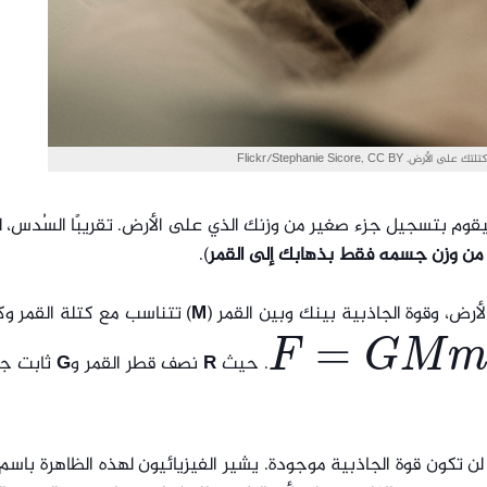
 Flickr/Stephanie Sicore, CC BY
وم بتسجيل جزء صغير من وزنك الذي على الأرض. تقريبًا السُدس، ل
).
أرض، وقوة الجاذبية بينك وبين القمر (
M
) تتناسب مع كتلة القمر و
=
F
G
M
.
حيث
R
نصف قطر القمر و
G
ثابت جا
F
=
G
M
m
/
R
2
ن تكون قوة الجاذبية موجودة. يشير الفيزيائيون لهذه الظاهرة باسم