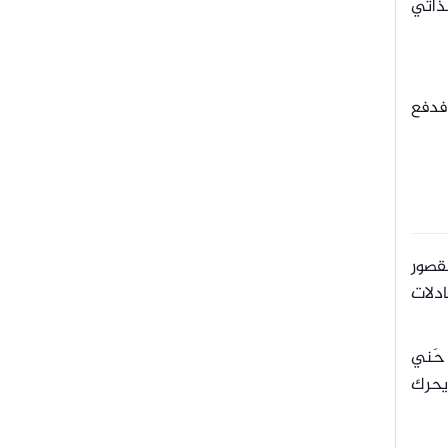
لذاتي
 فدفع
لقصور
ادلات
 حَني
 يحرك